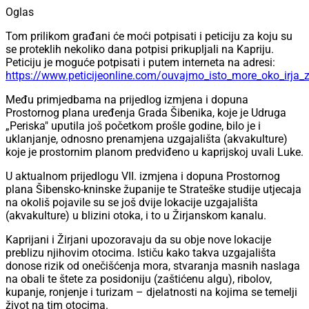
Tom prilikom građani će moći potpisati i peticiju za koju su
se proteklih nekoliko dana potpisi prikupljali na Kapriju.
Peticiju je moguće potpisati i putem interneta na adresi:
https://www.peticijeonline.com/ouvajmo_isto_more_oko_irja_
Među primjedbama na prijedlog izmjena i dopuna
Prostornog plana uređenja Grada Šibenika, koje je Udruga
„Periska" uputila još početkom prošle godine, bilo je i
uklanjanje, odnosno prenamjena uzgajališta (akvakulture)
koje je prostornim planom predviđeno u kaprijskoj uvali Luke.
U aktualnom prijedlogu VII. izmjena i dopuna Prostornog
plana Šibensko-kninske županije te Strateške studije utjecaja
na okoliš pojavile su se još dvije lokacije uzgajališta
(akvakulture) u blizini otoka, i to u Žirjanskom kanalu.
Kaprijani i Žirjani upozoravaju da su obje nove lokacije
preblizu njihovim otocima. Ističu kako takva uzgajališta
donose rizik od onečišćenja mora, stvaranja masnih naslaga
na obali te štete za posidoniju (zaštićenu algu), ribolov,
kupanje, ronjenje i turizam – djelatnosti na kojima se temelji
život na tim otocima.
Navode i da se planirane zone preklapaju s ekološkom