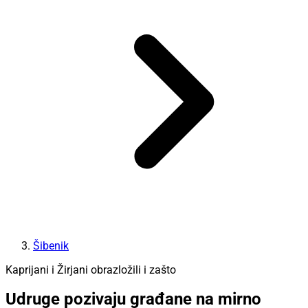
Šibenik
Kaprijani i Žirjani obrazložili i zašto
Udruge pozivaju građane na mirno
okupljanje i potpisivanje peticije protiv
novih uzgajališta