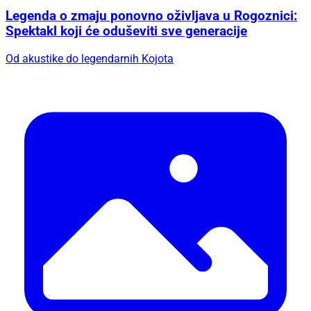
Spektakl koji će oduševiti sve generacije
Od akustike do legendarnih Kojota