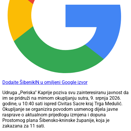
Dodajte ŠibenikIN u omiljeni Google izvor
Udruga „Periska" Kaprije poziva svu zainteresiranu javnost da
im se pridruži na mirnom okupljanju sutra, 9. srpnja 2026.
godine, u 10:40 sati ispred Civitas Sacre kraj Trga Medulić.
Okupljanje se organizira povodom usmenog dijela javne
rasprave o aktualnom prijedlogu izmjena i dopuna
Prostornog plana Šibensko-kninske županije, koja je
zakazana za 11 sati.
Oglas