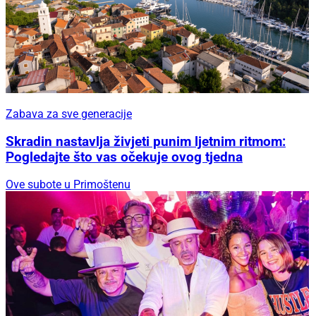
Zabava za sve generacije
Skradin nastavlja živjeti punim ljetnim ritmom:
Pogledajte što vas očekuje ovog tjedna
Ove subote u Primoštenu