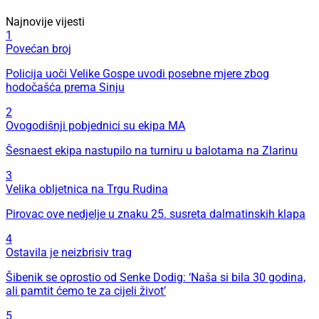
1
Povećan broj
Policija uoči Velike Gospe uvodi posebne mjere zbog
hodočašća prema Sinju
2
Ovogodišnji pobjednici su ekipa MA
Šesnaest ekipa nastupilo na turniru u balotama na Zlarinu
3
Velika obljetnica na Trgu Rudina
Pirovac ove nedjelje u znaku 25. susreta dalmatinskih klapa
4
Ostavila je neizbrisiv trag
Šibenik se oprostio od Senke Dodig: ‘Naša si bila 30 godina,
ali pamtit ćemo te za cijeli život’
5
Šibenik danas