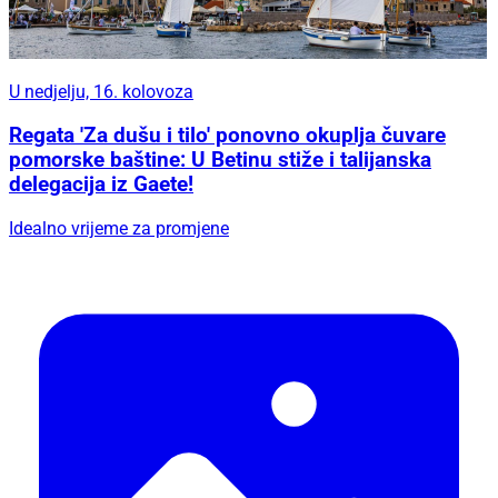
U nedjelju, 16. kolovoza
Regata 'Za dušu i tilo' ponovno okuplja čuvare
pomorske baštine: U Betinu stiže i talijanska
delegacija iz Gaete!
Idealno vrijeme za promjene