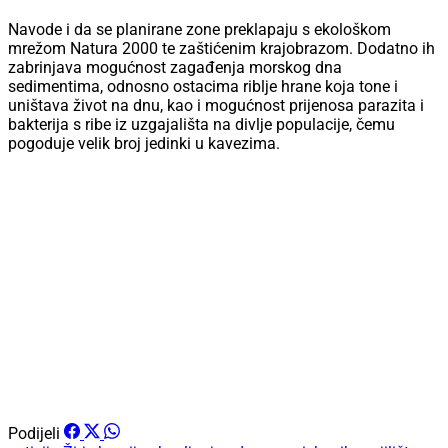
mrežom Natura 2000 te zaštićenim krajobrazom. Dodatno ih
zabrinjava mogućnost zagađenja morskog dna
sedimentima, odnosno ostacima riblje hrane koja tone i
uništava život na dnu, kao i mogućnost prijenosa parazita i
bakterija s ribe iz uzgajališta na divlje populacije, čemu
pogoduje velik broj jedinki u kavezima.
Podijeli
peticija
Žirje
kaprije
okupljanje
udruga periska
ribogojilišta
Oglas