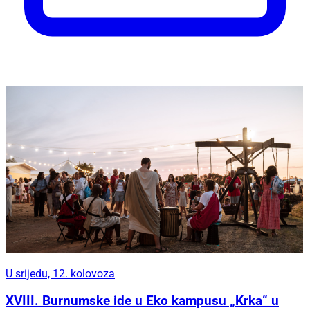
U srijedu, 12. kolovoza
XVIII. Burnumske ide u Eko kampusu „Krka“ u
Puljanima – dan posvećen rimskoj baštini,
gastronomiji i učenju kroz doživljaj