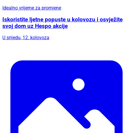
Iskoristite ljetne popuste u kolovozu i osvježite
svoj dom uz Hespo akcije
U srijedu, 12. kolovoza