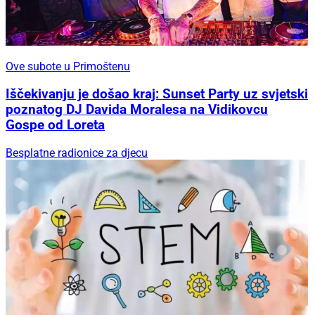
Ove subote u Primoštenu
Iščekivanju je došao kraj: Sunset Party uz svjetski
poznatog DJ Davida Moralesa na Vidikovcu
Gospe od Loreta
Besplatne radionice za djecu