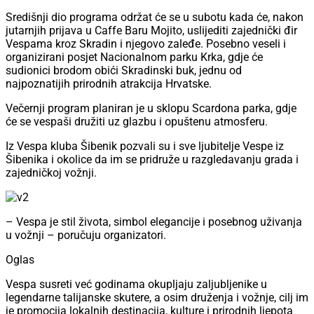
Središnji dio programa održat će se u subotu kada će, nakon
jutarnjih prijava u Caffe Baru Mojito, uslijediti zajednički đir
Vespama kroz Skradin i njegovo zaleđe. Posebno veseli i
organizirani posjet Nacionalnom parku Krka, gdje će
sudionici brodom obići Skradinski buk, jednu od
najpoznatijih prirodnih atrakcija Hrvatske.
Večernji program planiran je u sklopu Scardona parka, gdje
će se vespaši družiti uz glazbu i opuštenu atmosferu.
Iz Vespa kluba Šibenik pozvali su i sve ljubitelje Vespe iz
Šibenika i okolice da im se pridruže u razgledavanju grada i
zajedničkoj vožnji.
– Vespa je stil života, simbol elegancije i posebnog uživanja
u vožnji – poručuju organizatori.
Oglas
Vespa susreti već godinama okupljaju zaljubljenike u
legendarne talijanske skutere, a osim druženja i vožnje, cilj im
je promocija lokalnih destinacija, kulture i prirodnih ljepota