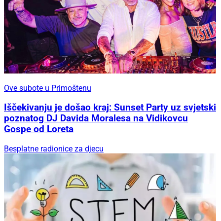
Ove subote u Primoštenu
Iščekivanju je došao kraj: Sunset Party uz svjetski
poznatog DJ Davida Moralesa na Vidikovcu
Gospe od Loreta
Besplatne radionice za djecu