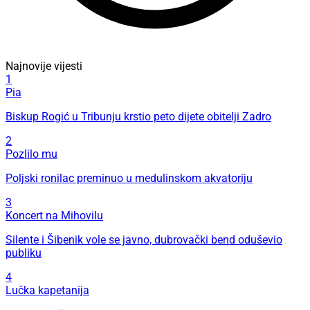
Najnovije vijesti
1
Pia
Biskup Rogić u Tribunju krstio peto dijete obitelji Zadro
2
Pozlilo mu
Poljski ronilac preminuo u medulinskom akvatoriju
3
Koncert na Mihovilu
Silente i Šibenik vole se javno, dubrovački bend oduševio
publiku
4
Lučka kapetanija