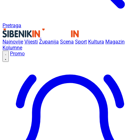
Pretraga
Najnovije
Vijesti
Županija
Scena
Sport
Kultura
Magazin
Kolumne
Promo