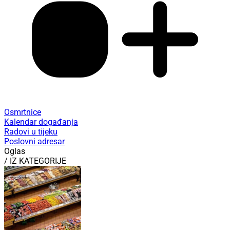
Osmrtnice
Kalendar događanja
Radovi u tijeku
Poslovni adresar
Oglas
/ IZ KATEGORIJE