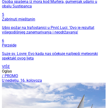
Osoba spašena iz mora kod Murtera, gumenjak udario u
obalu Sustipanca
5
Zabrinuti mještanin
Izbio požar na trafostanici u Prvić Luci: 'Ovo je rezultat
višegodišnjeg zanemarivanja i neodržavanja'
6
Perzeide
Suze sv. Lovre: Evo kada nas očekuje najljepši meteorski
spektakl ovog ljeta
VIŠE
Oglas
/ PROMO
U nedjelju, 16. kolovoza