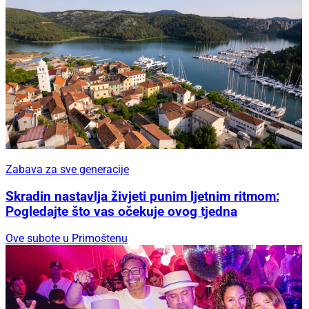
Zabava za sve generacije
Skradin nastavlja živjeti punim ljetnim ritmom:
Pogledajte što vas očekuje ovog tjedna
Ove subote u Primoštenu