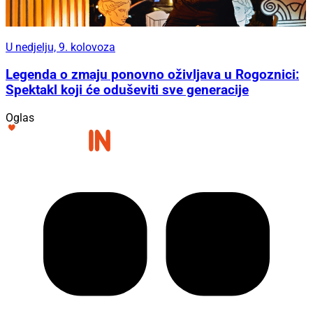
U nedjelju, 9. kolovoza
Legenda o zmaju ponovno oživljava u Rogoznici:
Spektakl koji će oduševiti sve generacije
Oglas