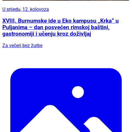
U srijedu, 12. kolovoza
XVIII. Burnumske ide u Eko kampusu „Krka“ u
Puljanima – dan posvećen rimskoj baštini,
gastronomiji i učenju kroz doživljaj
Za večeri bez žurbe