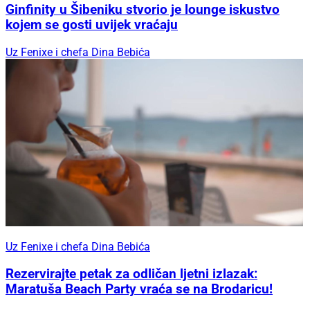
Ginfinity u Šibeniku stvorio je lounge iskustvo
kojem se gosti uvijek vraćaju
Uz Fenixe i chefa Dina Bebića
Uz Fenixe i chefa Dina Bebića
Rezervirajte petak za odličan ljetni izlazak:
Maratuša Beach Party vraća se na Brodaricu!