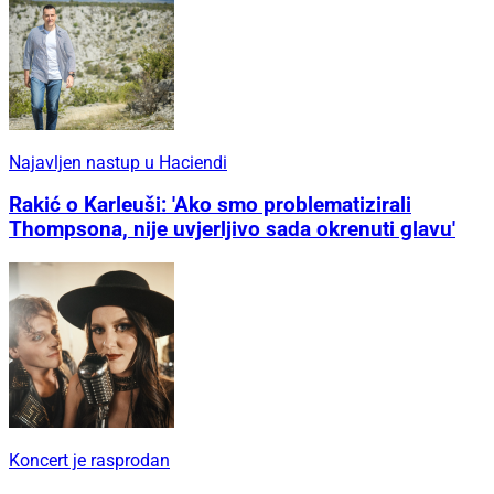
Najavljen nastup u Haciendi
Rakić o Karleuši: 'Ako smo problematizirali
Thompsona, nije uvjerljivo sada okrenuti glavu'
Koncert je rasprodan