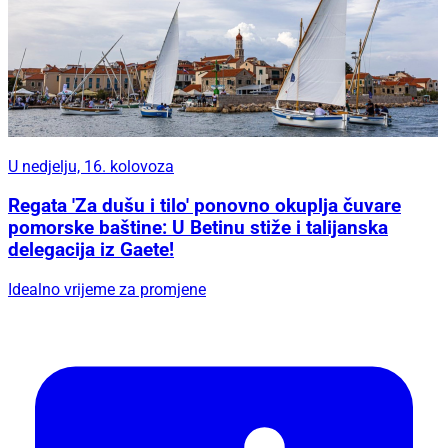
U nedjelju, 16. kolovoza
Regata 'Za dušu i tilo' ponovno okuplja čuvare
pomorske baštine: U Betinu stiže i talijanska
delegacija iz Gaete!
Idealno vrijeme za promjene