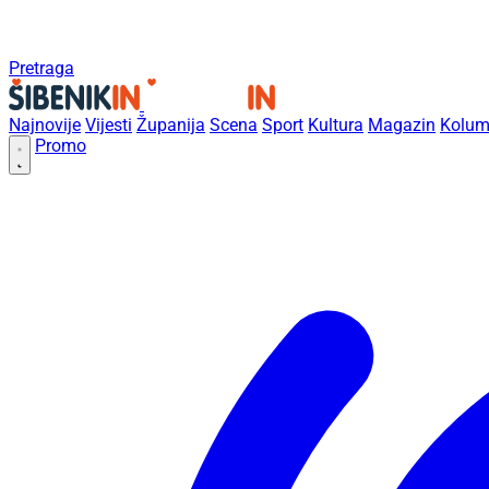
Pretraga
Najnovije
Vijesti
Županija
Scena
Sport
Kultura
Magazin
Kolum
Promo