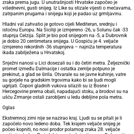
zraka prema jugu. U unutrašnjosti Hrvatske započeo je
višednevni, gusti snijeg. Iz Like su stizale vijesti o mećavama,
zatrpanim prugama i snijegu koji je padao uz grmljavinu.
Hladni val zahvatio je gotovo cijeli Mediteran, srednju i
istočnu Europu. Na Siciliji je izmjereno -26, u Solunu čak -33
stupnja Celzija. Split je bio pod snijegom na -5, a Dubrovnik
je dobio 20 centimetara snijega. U Gospiću je 4. veljače
izmjereno rekordnih -36 stupnjeva – najniža temperatura
ikada zabilježena u Hrvatskoj.
Snježni nanosi u Lici dosezali su i do četiri metra. Željeznički
promet između Dalmacije i ostatka zemlje potpuno je
prekinut, a glad se širila. Otvarale su se javne kuhinje, vatre
su gorjele na gradskim trgovima kako bi se ljudi mogli
ugrijati. Čopori gladnih vukova silazili su iz Bosne i
Hercegovine prema obali, napadajući stoku, a brodovi su na
ušću Zrmanje ostali zarobljeni u ledu debljine pola metra.
Oglas
Ekstremnoj zimi nije se nazirao kraj. Ljudi su se pitali je li
započelo novo ledeno doba. Tek krajem veljače snijeg je
počeo kopniti, no novi prodor polarnog zraka 28. veljače