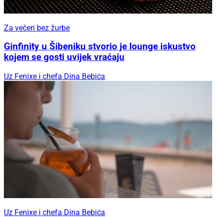
Za večeri bez žurbe
Ginfinity u Šibeniku stvorio je lounge iskustvo
kojem se gosti uvijek vraćaju
Uz Fenixe i chefa Dina Bebića
Uz Fenixe i chefa Dina Bebića