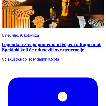
U nedjelju, 9. kolovoza
Legenda o zmaju ponovno oživljava u Rogoznici:
Spektakl koji će oduševiti sve generacije
Od akustike do legendarnih Kojota