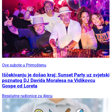
Ove subote u Primoštenu
Iščekivanju je došao kraj: Sunset Party uz svjetski
poznatog DJ Davida Moralesa na Vidikovcu
Gospe od Loreta
Besplatne radionice za djecu