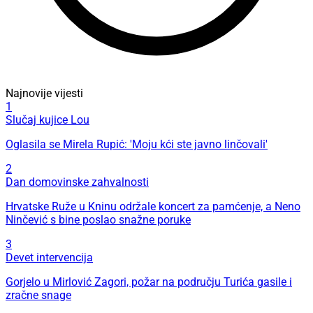
Najnovije vijesti
1
Slučaj kujice Lou
Oglasila se Mirela Rupić: 'Moju kći ste javno linčovali'
2
Dan domovinske zahvalnosti
Hrvatske Ruže u Kninu održale koncert za pamćenje, a Neno
Ninčević s bine poslao snažne poruke
3
Devet intervencija
Gorjelo u Mirlović Zagori, požar na području Turića gasile i
zračne snage