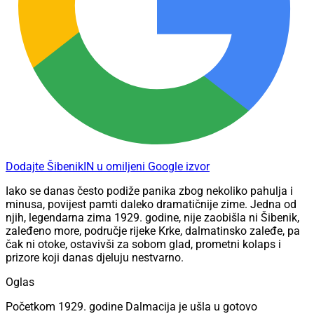
Dodajte ŠibenikIN u omiljeni Google izvor
Iako se danas često podiže panika zbog nekoliko pahulja i
minusa, povijest pamti daleko dramatičnije zime. Jedna od
njih, legendarna zima 1929. godine, nije zaobišla ni Šibenik,
zaleđeno more, područje rijeke Krke, dalmatinsko zaleđe, pa
čak ni otoke, ostavivši za sobom glad, prometni kolaps i
prizore koji danas djeluju nestvarno.
Oglas
Početkom 1929. godine Dalmacija je ušla u gotovo