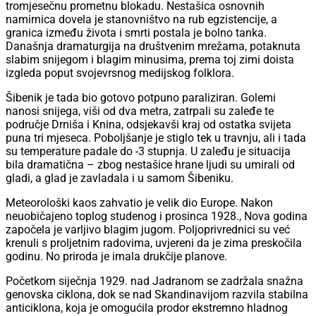
tromjesečnu prometnu blokadu. Nestašica osnovnih
namirnica dovela je stanovništvo na rub egzistencije, a
granica između života i smrti postala je bolno tanka.
Današnja dramaturgija na društvenim mrežama, potaknuta
slabim snijegom i blagim minusima, prema toj zimi doista
izgleda poput svojevrsnog medijskog folklora.
Šibenik je tada bio gotovo potpuno paraliziran. Golemi
nanosi snijega, viši od dva metra, zatrpali su zaleđe te
područje Drniša i Knina, odsjekavši kraj od ostatka svijeta
puna tri mjeseca. Poboljšanje je stiglo tek u travnju, ali i tada
su temperature padale do -3 stupnja. U zaleđu je situacija
bila dramatična – zbog nestašice hrane ljudi su umirali od
gladi, a glad je zavladala i u samom Šibeniku.
Meteorološki kaos zahvatio je velik dio Europe. Nakon
neuobičajeno toplog studenog i prosinca 1928., Nova godina
započela je varljivo blagim jugom. Poljoprivrednici su već
krenuli s proljetnim radovima, uvjereni da je zima preskočila
godinu. No priroda je imala drukčije planove.
Početkom siječnja 1929. nad Jadranom se zadržala snažna
genovska ciklona, dok se nad Skandinavijom razvila stabilna
anticiklona, koja je omogućila prodor ekstremno hladnog