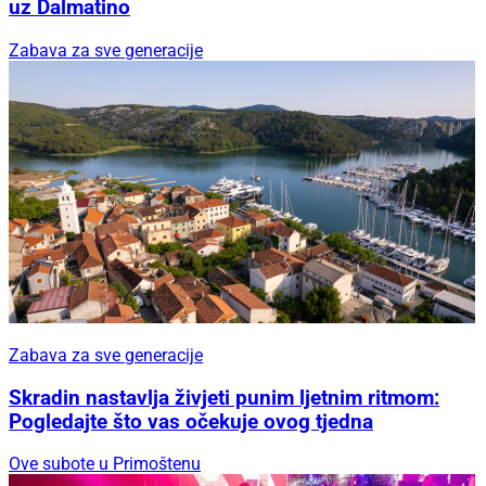
uz Dalmatino
Zabava za sve generacije
Zabava za sve generacije
Skradin nastavlja živjeti punim ljetnim ritmom:
Pogledajte što vas očekuje ovog tjedna
Ove subote u Primoštenu