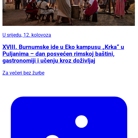
U srijedu, 12. kolovoza
XVIII. Burnumske ide u Eko kampusu „Krka“ u
Puljanima – dan posvećen rimskoj baštini,
gastronomiji i učenju kroz doživljaj
Za večeri bez žurbe