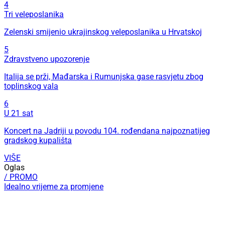
4
Tri veleposlanika
Zelenski smijenio ukrajinskog veleposlanika u Hrvatskoj
5
Zdravstveno upozorenje
Italija se prži, Mađarska i Rumunjska gase rasvjetu zbog
toplinskog vala
6
U 21 sat
Koncert na Jadriji u povodu 104. rođendana najpoznatijeg
gradskog kupališta
VIŠE
Oglas
/ PROMO
Idealno vrijeme za promjene