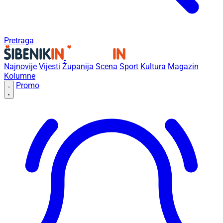
Pretraga
Najnovije
Vijesti
Županija
Scena
Sport
Kultura
Magazin
Kolumne
Promo