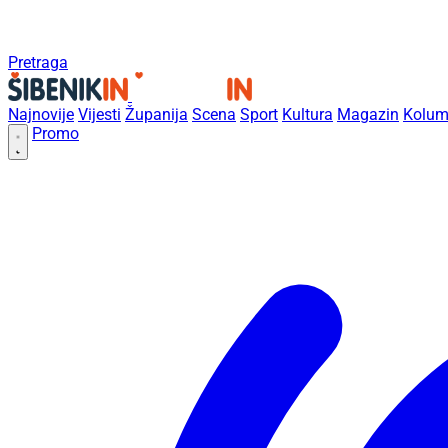
Pretraga
Najnovije
Vijesti
Županija
Scena
Sport
Kultura
Magazin
Kolum
Promo