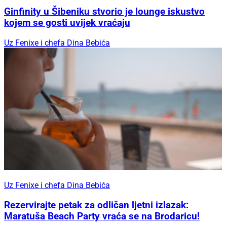
Ginfinity u Šibeniku stvorio je lounge iskustvo
kojem se gosti uvijek vraćaju
Uz Fenixe i chefa Dina Bebića
Uz Fenixe i chefa Dina Bebića
Rezervirajte petak za odličan ljetni izlazak:
Maratuša Beach Party vraća se na Brodaricu!