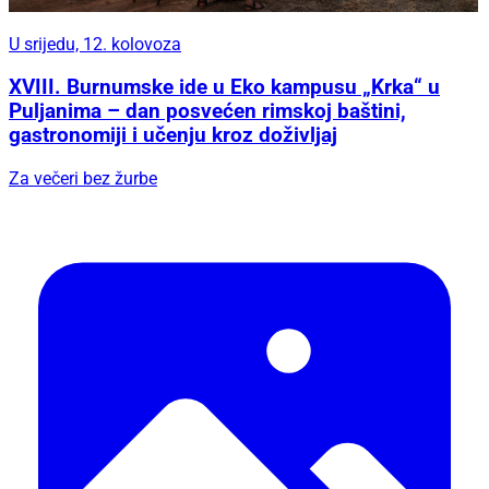
U srijedu, 12. kolovoza
XVIII. Burnumske ide u Eko kampusu „Krka“ u
Puljanima – dan posvećen rimskoj baštini,
gastronomiji i učenju kroz doživljaj
Za večeri bez žurbe