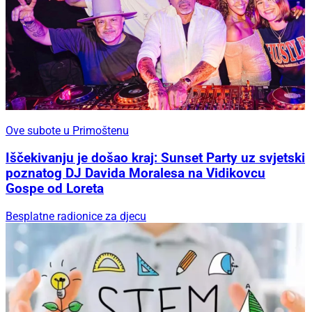
Ove subote u Primoštenu
Iščekivanju je došao kraj: Sunset Party uz svjetski
poznatog DJ Davida Moralesa na Vidikovcu
Gospe od Loreta
Besplatne radionice za djecu