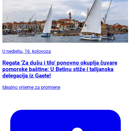
U nedjelju, 16. kolovoza
Regata 'Za dušu i tilo' ponovno okuplja čuvare
pomorske baštine: U Betinu stiže i talijanska
delegacija iz Gaete!
Idealno vrijeme za promjene