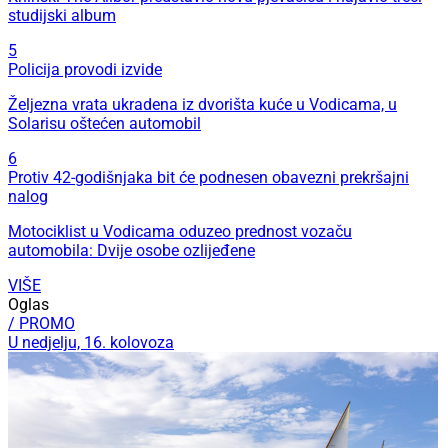
studijski album
5
Policija provodi izvide
Željezna vrata ukradena iz dvorišta kuće u Vodicama, u
Solarisu oštećen automobil
6
Protiv 42-godišnjaka bit će podnesen obavezni prekršajni
nalog
Motociklist u Vodicama oduzeo prednost vozaču
automobila: Dvije osobe ozlijeđene
VIŠE
Oglas
/ PROMO
U nedjelju, 16. kolovoza