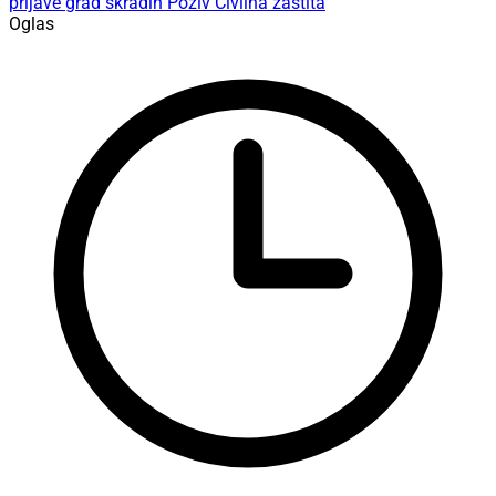
prijave
grad skradin
Poziv
Civilna zaštita
Oglas