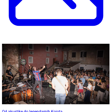
Od akustike do legendarnih Kojota