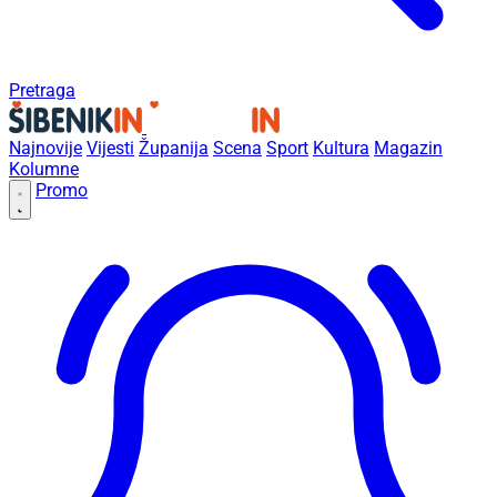
Pretraga
Najnovije
Vijesti
Županija
Scena
Sport
Kultura
Magazin
Kolumne
Promo