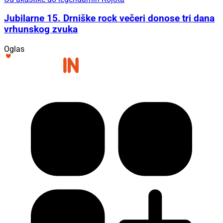
Jubilarne 15. Drniške rock večeri donose tri dana
vrhunskog zvuka
Oglas