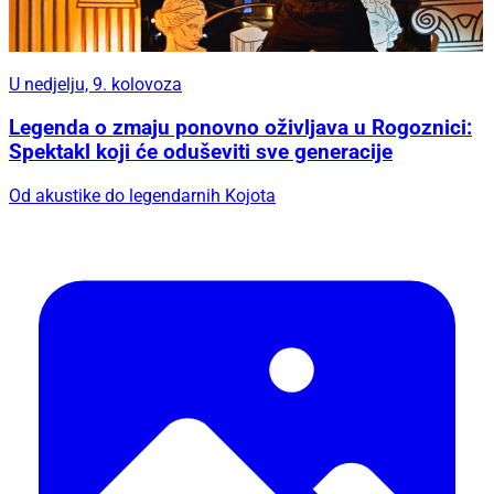
U nedjelju, 9. kolovoza
Legenda o zmaju ponovno oživljava u Rogoznici:
Spektakl koji će oduševiti sve generacije
Od akustike do legendarnih Kojota