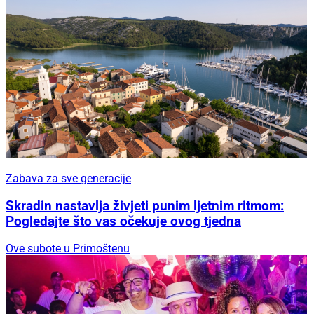
Zabava za sve generacije
Skradin nastavlja živjeti punim ljetnim ritmom:
Pogledajte što vas očekuje ovog tjedna
Ove subote u Primoštenu