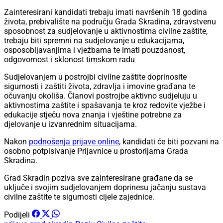
Zainteresirani kandidati trebaju imati navršenih 18 godina
života, prebivalište na području Grada Skradina, zdravstvenu
sposobnost za sudjelovanje u aktivnostima civilne zaštite,
trebaju biti spremni na sudjelovanje u edukacijama,
osposobljavanjima i vježbama te imati pouzdanost,
odgovornost i sklonost timskom radu
Sudjelovanjem u postrojbi civilne zaštite doprinosite
sigurnosti i zaštiti života, zdravlja i imovine građana te
očuvanju okoliša. Članovi postrojbe aktivno sudjeluju u
aktivnostima zaštite i spašavanja te kroz redovite vježbe i
edukacije stječu nova znanja i vještine potrebne za
djelovanje u izvanrednim situacijama.
Nakon
podnošenja prijave online
, kandidati će biti pozvani na
osobno potpisivanje Prijavnice u prostorijama Grada
Skradina.
Grad Skradin poziva sve zainteresirane građane da se
uključe i svojim sudjelovanjem doprinesu jačanju sustava
civilne zaštite te sigurnosti cijele zajednice.
Podijeli