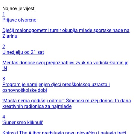
Najnovije vijesti
1
Prijave otvorene
Dječji malonogometni turnir okuplja mlade sportske nade na
Zlarinu
2
U nedjelju od 21 sat
Meritas donose svoj prepoznatljivi zvuk na vodički Đardin je
IN
3
Program je namijenjen djeci predškolskog uzrasta i
osnovnoškolske dobi
'Mašta nema godišnji odmor': Šibenski muzej donosi tri dana
kreativnih radionica za najmlađe
4
'Super smo kliknuli'
Kninski The Alibor predstavio novu pjevačicu i najavio treći