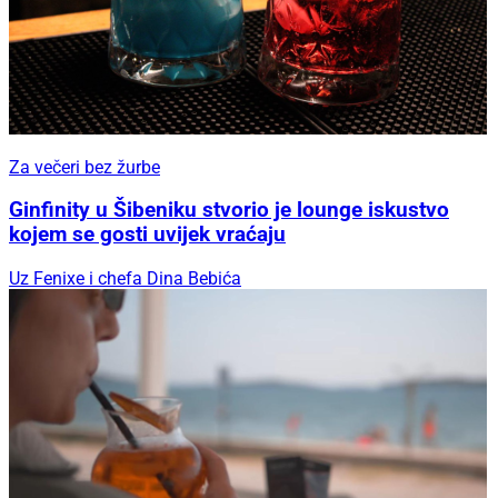
Za večeri bez žurbe
Ginfinity u Šibeniku stvorio je lounge iskustvo
kojem se gosti uvijek vraćaju
Uz Fenixe i chefa Dina Bebića