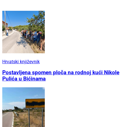
Hrvatski književnik
Postavljena spomen ploča na rodnoj kući Nikole
Pulića u Bićinama