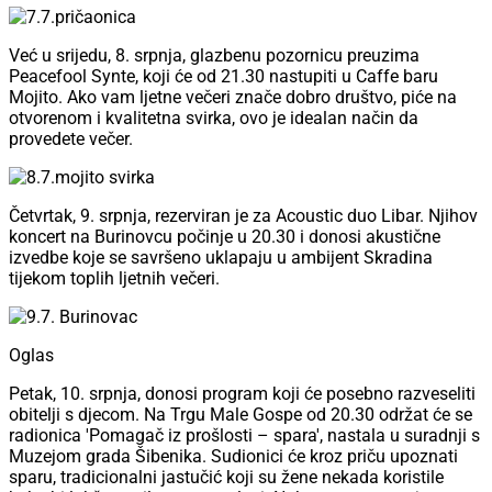
Već u srijedu, 8. srpnja, glazbenu pozornicu preuzima
Peacefool Synte, koji će od 21.30 nastupiti u Caffe baru
Mojito. Ako vam ljetne večeri znače dobro društvo, piće na
otvorenom i kvalitetna svirka, ovo je idealan način da
provedete večer.
Četvrtak, 9. srpnja, rezerviran je za Acoustic duo Libar. Njihov
koncert na Burinovcu počinje u 20.30 i donosi akustične
izvedbe koje se savršeno uklapaju u ambijent Skradina
tijekom toplih ljetnih večeri.
Oglas
Petak, 10. srpnja, donosi program koji će posebno razveseliti
obitelji s djecom. Na Trgu Male Gospe od 20.30 održat će se
radionica 'Pomagač iz prošlosti – spara', nastala u suradnji s
Muzejom grada Šibenika. Sudionici će kroz priču upoznati
sparu, tradicionalni jastučić koji su žene nekada koristile