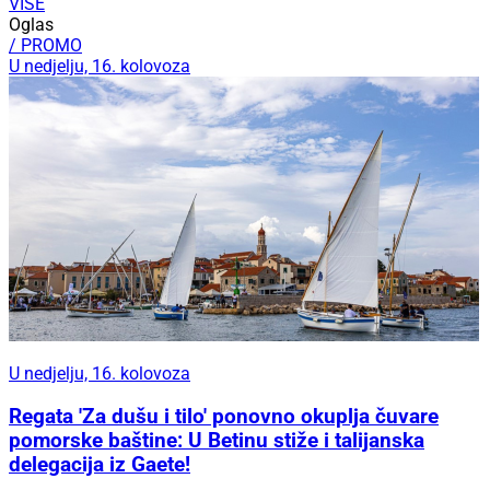
VIŠE
Oglas
/ PROMO
U nedjelju, 16. kolovoza
U nedjelju, 16. kolovoza
Regata 'Za dušu i tilo' ponovno okuplja čuvare
pomorske baštine: U Betinu stiže i talijanska
delegacija iz Gaete!