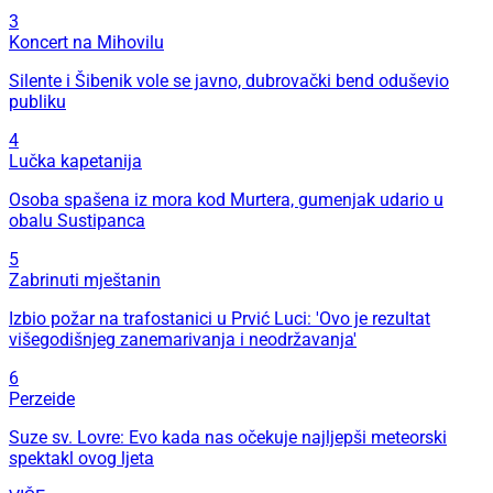
3
Koncert na Mihovilu
Silente i Šibenik vole se javno, dubrovački bend oduševio
publiku
4
Lučka kapetanija
Osoba spašena iz mora kod Murtera, gumenjak udario u
obalu Sustipanca
5
Zabrinuti mještanin
Izbio požar na trafostanici u Prvić Luci: 'Ovo je rezultat
višegodišnjeg zanemarivanja i neodržavanja'
6
Perzeide
Suze sv. Lovre: Evo kada nas očekuje najljepši meteorski
spektakl ovog ljeta