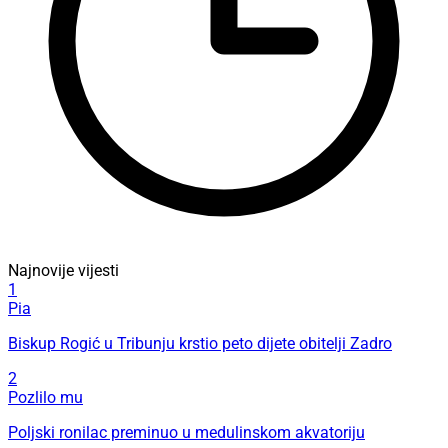
Najnovije vijesti
1
Pia
Biskup Rogić u Tribunju krstio peto dijete obitelji Zadro
2
Pozlilo mu
Poljski ronilac preminuo u medulinskom akvatoriju