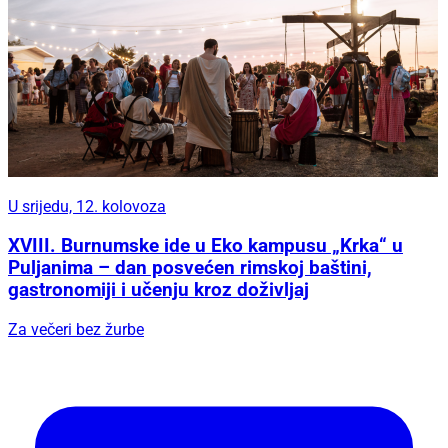
U srijedu, 12. kolovoza
XVIII. Burnumske ide u Eko kampusu „Krka“ u
Puljanima – dan posvećen rimskoj baštini,
gastronomiji i učenju kroz doživljaj
Za večeri bez žurbe