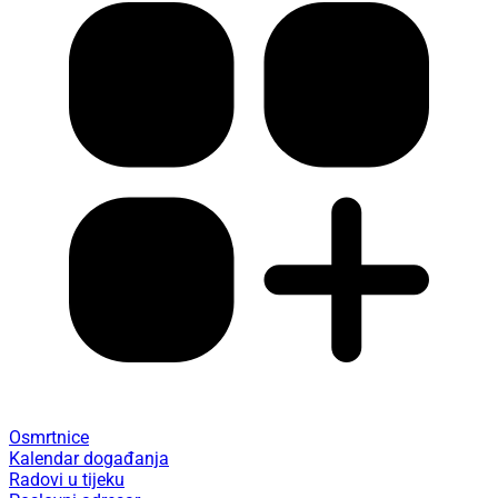
Osmrtnice
Kalendar događanja
Radovi u tijeku