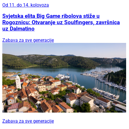
Od 11. do 14. kolovoza
Svjetska elita Big Game ribolova stiže u
Rogoznicu: Otvaranje uz Soulfingers, završnica
uz Dalmatino
Zabava za sve generacije
Zabava za sve generacije