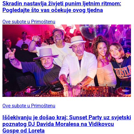
Skradin nastavlja živjeti punim ljetnim ritmom:
Pogledajte što vas očekuje ovog tjedna
Ove subote u Primoštenu
Ove subote u Primoštenu
Iščekivanju je došao kraj: Sunset Party uz svjetski
poznatog DJ Davida Moralesa na Vidikovcu
Gospe od Loreta