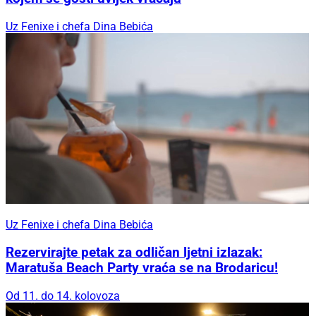
Uz Fenixe i chefa Dina Bebića
Uz Fenixe i chefa Dina Bebića
Rezervirajte petak za odličan ljetni izlazak:
Maratuša Beach Party vraća se na Brodaricu!
Od 11. do 14. kolovoza