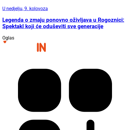
U nedjelju, 9. kolovoza
Legenda o zmaju ponovno oživljava u Rogoznici:
Spektakl koji će oduševiti sve generacije
Oglas