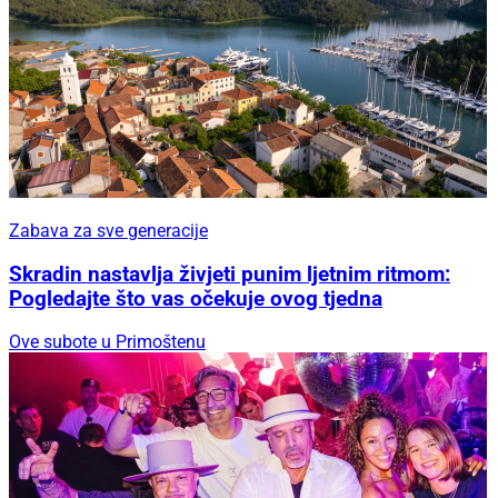
Zabava za sve generacije
Skradin nastavlja živjeti punim ljetnim ritmom:
Pogledajte što vas očekuje ovog tjedna
Ove subote u Primoštenu