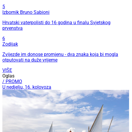
5
Izbornik Bruno Sabioni
Hrvatski vaterpolisti do 16 godina u finalu Svjetskog
prvenstva
6
Zodijak
Zvijezde im donose promjenu - dva znaka koja bi mogla
otputovati na duže vrijeme
VIŠE
Oglas
/ PROMO
U nedjelju, 16. kolovoza