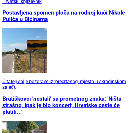
Hrvatski književnik
Postavljena spomen ploča na rodnoj kući Nikole
Pulića u Bićinama
Čitatelj šalje pozdrave iz 'precrtanog' mjesta u skradinskom
zaleđu
Bratiškovci 'nestali' sa prometnog znaka: 'Ništa
strašno, ipak je bio koncert, Hrvatske ceste će
platiti...'