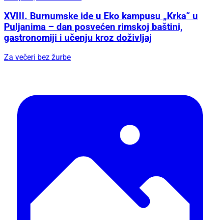
XVIII. Burnumske ide u Eko kampusu „Krka“ u
Puljanima – dan posvećen rimskoj baštini,
gastronomiji i učenju kroz doživljaj
Za večeri bez žurbe