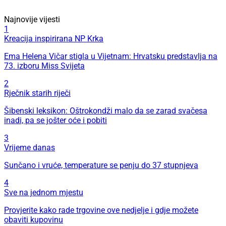
Najnovije vijesti
1
Kreacija inspirirana NP Krka
Ema Helena Vičar stigla u Vijetnam: Hrvatsku predstavlja na
73. izboru Miss Svijeta
2
Rječnik starih riječi
Šibenski leksikon: Oštrokondži malo da se zarad svačesa
inadi, pa se jošter oće i pobiti
3
Vrijeme danas
Sunčano i vruće, temperature se penju do 37 stupnjeva
4
Sve na jednom mjestu
Provjerite kako rade trgovine ove nedjelje i gdje možete
obaviti kupovinu