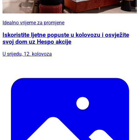
Idealno vrijeme za promjene
Iskoristite ljetne popuste u kolovozu i osvježite
svoj dom uz Hespo akcije
U srijedu, 12. kolovoza