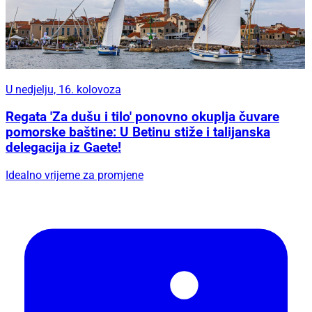
U nedjelju, 16. kolovoza
Regata 'Za dušu i tilo' ponovno okuplja čuvare
pomorske baštine: U Betinu stiže i talijanska
delegacija iz Gaete!
Idealno vrijeme za promjene