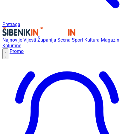
Pretraga
Najnovije
Vijesti
Županija
Scena
Sport
Kultura
Magazin
Kolumne
Promo