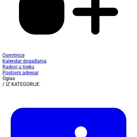
Osmrtnice
Kalendar događanja
Radovi u tijeku
Poslovni adresar
Oglas
/ IZ KATEGORIJE