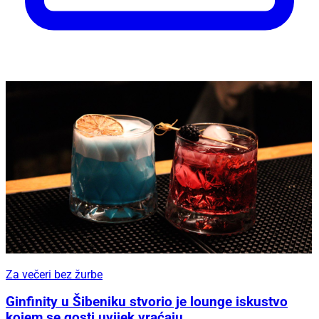
Za večeri bez žurbe
Ginfinity u Šibeniku stvorio je lounge iskustvo
kojem se gosti uvijek vraćaju