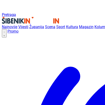
Pretraga
Najnovije
Vijesti
Županija
Scena
Sport
Kultura
Magazin
Kolum
Promo