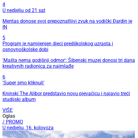
4
U nedjelju od 21 sat
Meritas donose svoj prepoznatljivi zvuk na vodički Đardin je
IN
5
Program je namijenjen djeci predškolskog uzrasta i
osnovnoškolske dobi
'Mašta nema godišnji odmor': Šibenski muzej donosi tri dana
kreativnih radionica za najmlađe
6
'Super smo kliknuli'
Kninski The Alibor predstavio novu pjevačicu i najavio treći
studijski album
VIŠE
Oglas
/ PROMO
U nedjelju, 16. kolovoza