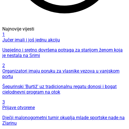
Najnovije vijesti
1
Jučer imali i još jednu akciju
Uspješno i sretno dovršena potraga za starijom ženom koja
je nestala na Srimi
2
Organizatori imaju poruku za vlasnike vezova u vanjskom
portu
Šepurinski 'Burtiž' uz tradicionalnu regatu donosi i bogat
cjelodnevni program na otok
3
Prijave otvorene
Dječji malonogometni turnir okuplja mlade sportske nade na
Zlarinu