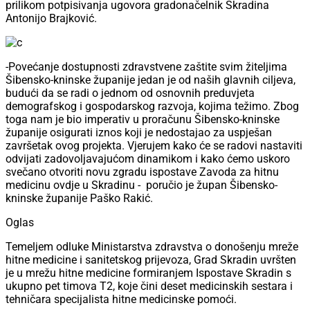
prilikom potpisivanja ugovora gradonačelnik Skradina
Antonijo Brajković.
-Povećanje dostupnosti zdravstvene zaštite svim žiteljima
Šibensko-kninske županije jedan je od naših glavnih ciljeva,
budući da se radi o jednom od osnovnih preduvjeta
demografskog i gospodarskog razvoja, kojima težimo. Zbog
toga nam je bio imperativ u proračunu Šibensko-kninske
županije osigurati iznos koji je nedostajao za uspješan
završetak ovog projekta. Vjerujem kako će se radovi nastaviti
odvijati zadovoljavajućom dinamikom i kako ćemo uskoro
svečano otvoriti novu zgradu ispostave Zavoda za hitnu
medicinu ovdje u Skradinu -
poručio je župan Šibensko-
kninske županije Paško Rakić.
Oglas
Temeljem odluke Ministarstva zdravstva o donošenju mreže
hitne medicine i sanitetskog prijevoza, Grad Skradin uvršten
je u mrežu hitne medicine formiranjem Ispostave Skradin s
ukupno pet timova T2, koje čini deset medicinskih sestara i
tehničara specijalista hitne medicinske pomoći.