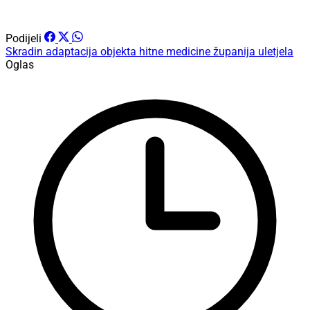
Podijeli
Skradin
adaptacija objekta hitne medicine
županija uletjela
Oglas