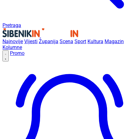
Pretraga
Najnovije
Vijesti
Županija
Scena
Sport
Kultura
Magazin
Kolumne
Promo