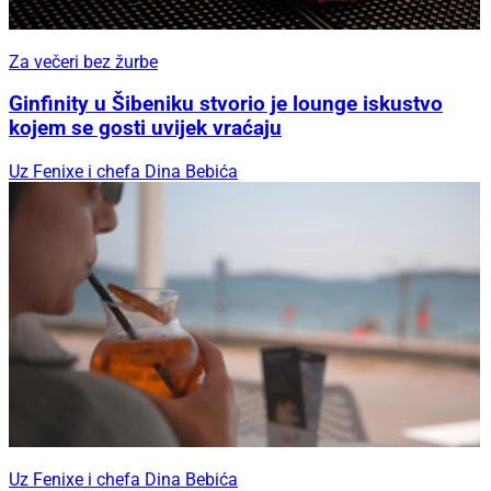
Za večeri bez žurbe
Ginfinity u Šibeniku stvorio je lounge iskustvo
kojem se gosti uvijek vraćaju
Uz Fenixe i chefa Dina Bebića
Uz Fenixe i chefa Dina Bebića