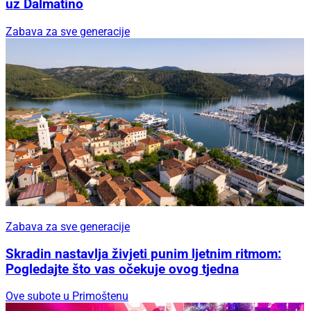
uz Dalmatino
Zabava za sve generacije
Zabava za sve generacije
Skradin nastavlja živjeti punim ljetnim ritmom:
Pogledajte što vas očekuje ovog tjedna
Ove subote u Primoštenu