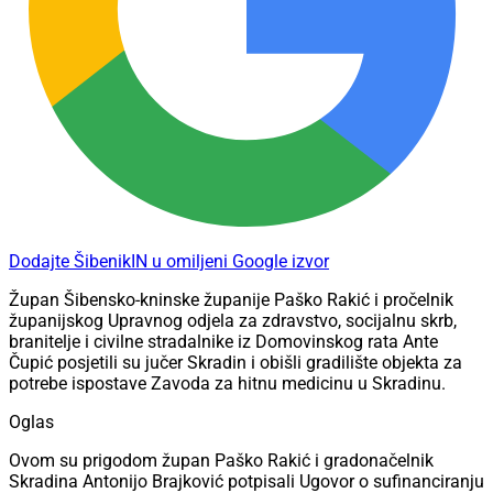
Dodajte ŠibenikIN u omiljeni Google izvor
Župan Šibensko-kninske županije Paško Rakić i pročelnik
županijskog Upravnog odjela za zdravstvo, socijalnu skrb,
branitelje i civilne stradalnike iz Domovinskog rata Ante
Čupić posjetili su jučer Skradin i obišli gradilište objekta za
potrebe ispostave Zavoda za hitnu medicinu u Skradinu.
Oglas
Ovom su prigodom župan Paško Rakić i gradonačelnik
Skradina Antonijo Brajković potpisali Ugovor o sufinanciranju