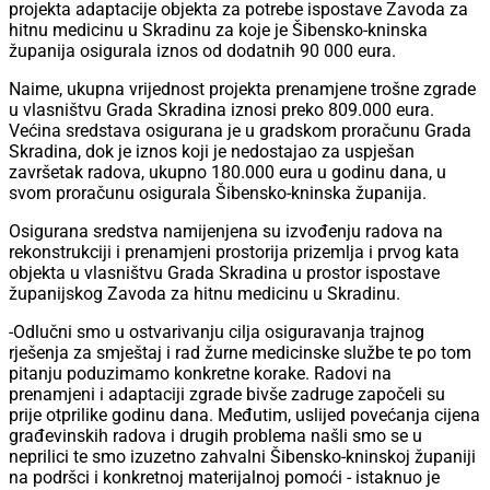
projekta adaptacije objekta za potrebe ispostave Zavoda za
hitnu medicinu u Skradinu za koje je Šibensko-kninska
županija osigurala iznos od dodatnih 90 000 eura.
Naime, ukupna vrijednost projekta prenamjene trošne zgrade
u vlasništvu Grada Skradina iznosi preko 809.000 eura.
Većina sredstava osigurana je u gradskom proračunu Grada
Skradina, dok je iznos koji je nedostajao za uspješan
završetak radova, ukupno 180.000 eura u godinu dana, u
svom proračunu osigurala Šibensko-kninska županija.
Osigurana sredstva namijenjena su izvođenju radova na
rekonstrukciji i prenamjeni prostorija prizemlja i prvog kata
objekta u vlasništvu Grada Skradina u prostor ispostave
županijskog Zavoda za hitnu medicinu u Skradinu.
-Odlučni smo u ostvarivanju cilja osiguravanja trajnog
rješenja za smještaj i rad žurne medicinske službe te po tom
pitanju poduzimamo konkretne korake. Radovi na
prenamjeni i adaptaciji zgrade bivše zadruge započeli su
prije otprilike godinu dana. Međutim, uslijed povećanja cijena
građevinskih radova i drugih problema našli smo se u
neprilici te smo izuzetno zahvalni Šibensko-kninskoj županiji
na podršci i konkretnoj materijalnoj pomoći - istaknuo je