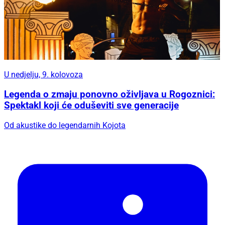
U nedjelju, 9. kolovoza
Legenda o zmaju ponovno oživljava u Rogoznici:
Spektakl koji će oduševiti sve generacije
Od akustike do legendarnih Kojota