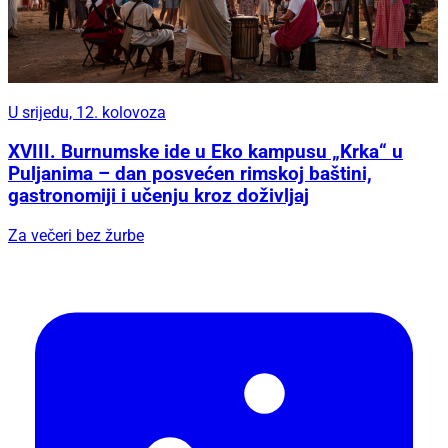
U srijedu, 12. kolovoza
XVIII. Burnumske ide u Eko kampusu „Krka“ u
Puljanima – dan posvećen rimskoj baštini,
gastronomiji i učenju kroz doživljaj
Za večeri bez žurbe