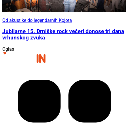
Od akustike do legendarnih Kojota
Jubilarne 15. Drniške rock večeri donose tri dana
vrhunskog zvuka
Oglas