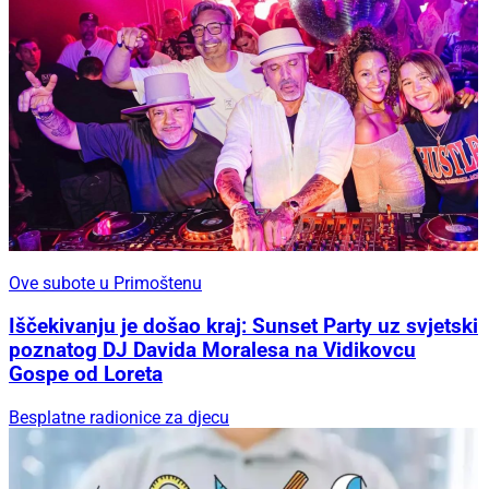
Ove subote u Primoštenu
Iščekivanju je došao kraj: Sunset Party uz svjetski
poznatog DJ Davida Moralesa na Vidikovcu
Gospe od Loreta
Besplatne radionice za djecu