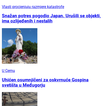
Vlasti procjenjuju razmjere katastrofe
Snažan potres pogodio Japan. Urušili se objekti,
ima ozlijeđenih i nestalih
U Cernu
Uhićen osumnjičeni za oskvrnuće Gospina
svetišta u Međugorju