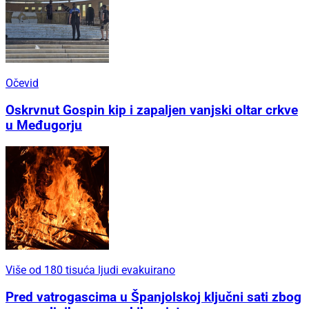
Očevid
Oskrvnut Gospin kip i zapaljen vanjski oltar crkve
u Međugorju
Više od 180 tisuća ljudi evakuirano
Pred vatrogascima u Španjolskoj ključni sati zbog