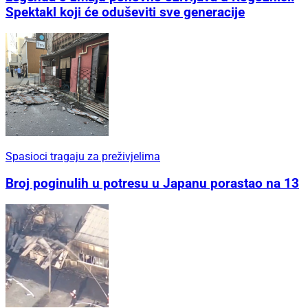
Spektakl koji će oduševiti sve generacije
Spasioci tragaju za preživjelima
Broj poginulih u potresu u Japanu porastao na 13