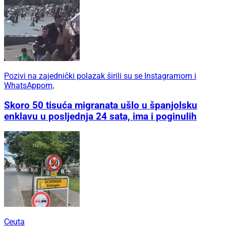
Pozivi na zajednički polazak širili su se Instagramom i
WhatsAppom,
Skoro 50 tisuća migranata ušlo u španjolsku
enklavu u posljednja 24 sata, ima i poginulih
Ceuta