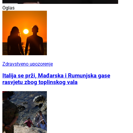
Oglas
Zdravstveno upozorenje
Italija se prži, Mađarska i Rumunjska gase
rasvjetu zbog toplinskog vala