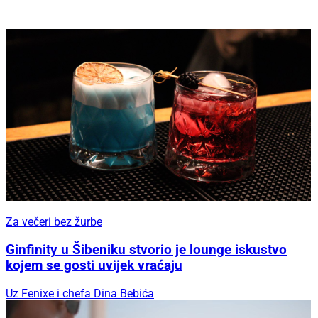
Za večeri bez žurbe
Ginfinity u Šibeniku stvorio je lounge iskustvo
kojem se gosti uvijek vraćaju
Uz Fenixe i chefa Dina Bebića