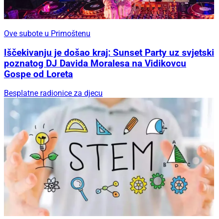
Ove subote u Primoštenu
Iščekivanju je došao kraj: Sunset Party uz svjetski
poznatog DJ Davida Moralesa na Vidikovcu
Gospe od Loreta
Besplatne radionice za djecu