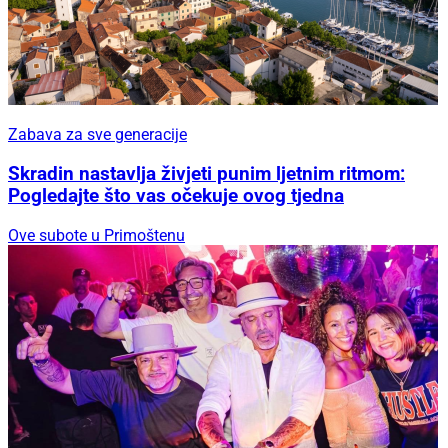
Zabava za sve generacije
Skradin nastavlja živjeti punim ljetnim ritmom:
Pogledajte što vas očekuje ovog tjedna
Ove subote u Primoštenu