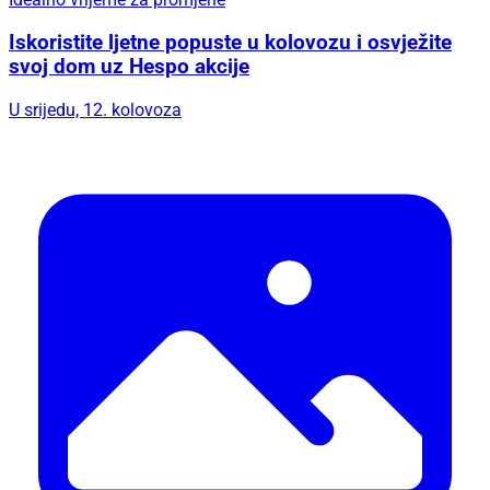
Iskoristite ljetne popuste u kolovozu i osvježite
svoj dom uz Hespo akcije
U srijedu, 12. kolovoza