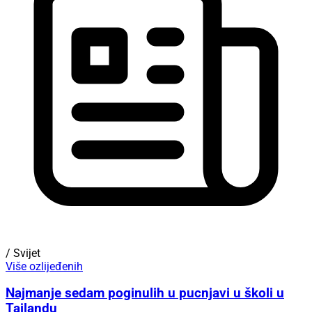
/ Svijet
Više ozlijeđenih
Najmanje sedam poginulih u pucnjavi u školi u
Tajlandu