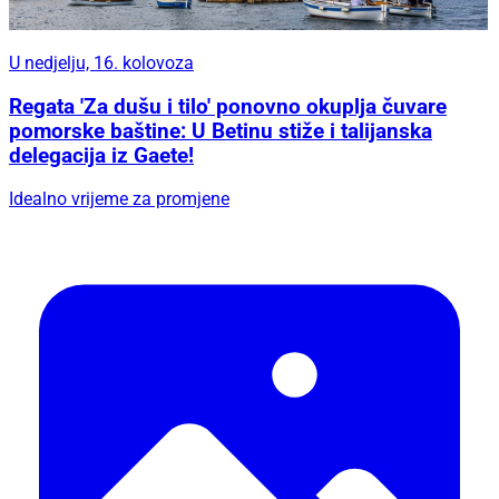
U nedjelju, 16. kolovoza
Regata 'Za dušu i tilo' ponovno okuplja čuvare
pomorske baštine: U Betinu stiže i talijanska
delegacija iz Gaete!
Idealno vrijeme za promjene