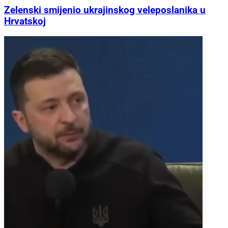
Zelenski smijenio ukrajinskog veleposlanika u
Hrvatskoj