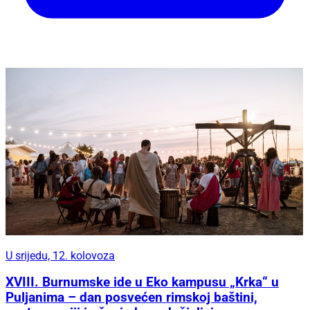
U srijedu, 12. kolovoza
XVIII. Burnumske ide u Eko kampusu „Krka“ u
Puljanima – dan posvećen rimskoj baštini,