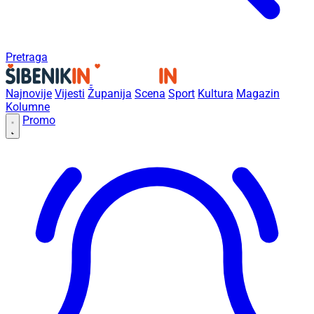
Pretraga
Najnovije
Vijesti
Županija
Scena
Sport
Kultura
Magazin
Kolumne
Promo