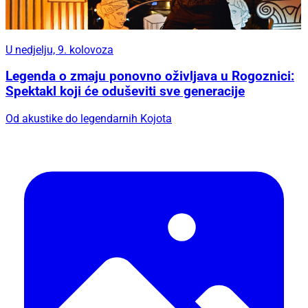
U nedjelju, 9. kolovoza
Legenda o zmaju ponovno oživljava u Rogoznici:
Spektakl koji će oduševiti sve generacije
Od akustike do legendarnih Kojota