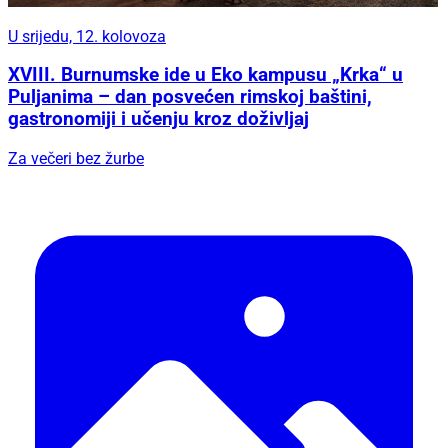
U srijedu, 12. kolovoza
XVIII. Burnumske ide u Eko kampusu „Krka“ u
Puljanima – dan posvećen rimskoj baštini,
gastronomiji i učenju kroz doživljaj
Za večeri bez žurbe