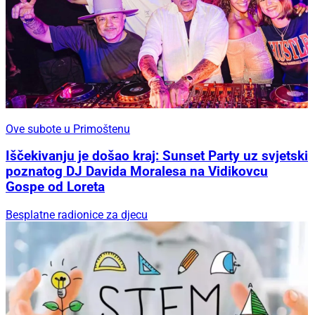
Ove subote u Primoštenu
Iščekivanju je došao kraj: Sunset Party uz svjetski
poznatog DJ Davida Moralesa na Vidikovcu
Gospe od Loreta
Besplatne radionice za djecu