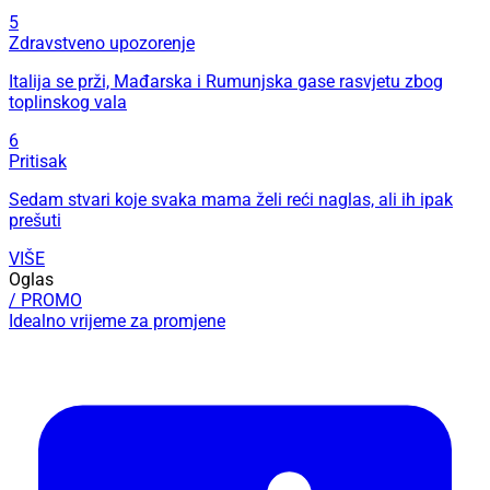
5
Zdravstveno upozorenje
Italija se prži, Mađarska i Rumunjska gase rasvjetu zbog
toplinskog vala
6
Pritisak
Sedam stvari koje svaka mama želi reći naglas, ali ih ipak
prešuti
VIŠE
Oglas
/ PROMO
Idealno vrijeme za promjene