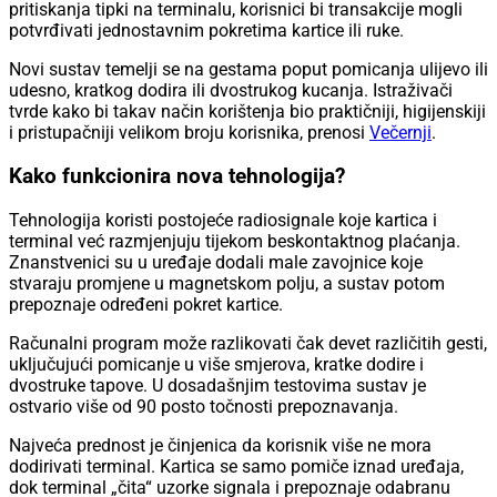
pritiskanja tipki na terminalu, korisnici bi transakcije mogli
potvrđivati jednostavnim pokretima kartice ili ruke.
Novi sustav temelji se na gestama poput pomicanja ulijevo ili
udesno, kratkog dodira ili dvostrukog kucanja. Istraživači
tvrde kako bi takav način korištenja bio praktičniji, higijenskiji
i pristupačniji velikom broju korisnika, prenosi
Večernji
.
Kako funkcionira nova tehnologija?
Tehnologija koristi postojeće radiosignale koje kartica i
terminal već razmjenjuju tijekom beskontaktnog plaćanja.
Znanstvenici su u uređaje dodali male zavojnice koje
stvaraju promjene u magnetskom polju, a sustav potom
prepoznaje određeni pokret kartice.
Računalni program može razlikovati čak devet različitih gesti,
uključujući pomicanje u više smjerova, kratke dodire i
dvostruke tapove. U dosadašnjim testovima sustav je
ostvario više od 90 posto točnosti prepoznavanja.
Najveća prednost je činjenica da korisnik više ne mora
dodirivati terminal. Kartica se samo pomiče iznad uređaja,
dok terminal „čita“ uzorke signala i prepoznaje odabranu