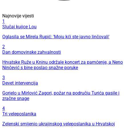
Najnovije vijesti
1
Slučaj kujice Lou
Oglasila se Mirela Rupić: 'Moju kći ste javno linčovali'
2
Dan domovinske zahvalnosti
Hrvatske Ruže u Kninu održale koncert za pamćenje, a Neno
Ninčević s bine poslao snažne poruke
3
Devet intervencija
Gorjelo u Mirlović Zagori, požar na području Turića gasile i
zračne snage
4
Tri veleposlanika
Zelenski smijenio ukrajinskog veleposlanika u Hrvatskoj