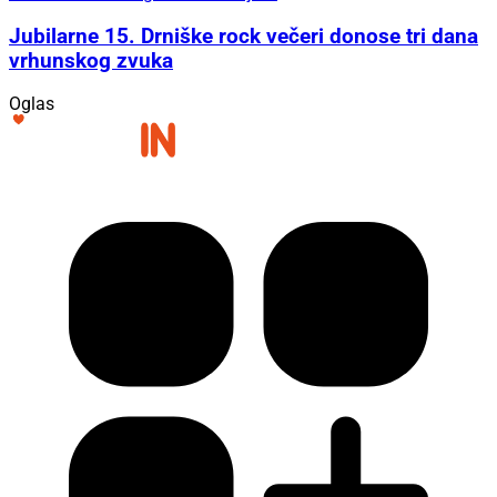
Jubilarne 15. Drniške rock večeri donose tri dana
vrhunskog zvuka
Oglas