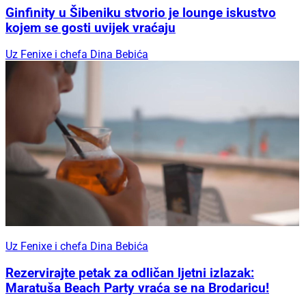
Ginfinity u Šibeniku stvorio je lounge iskustvo
kojem se gosti uvijek vraćaju
Uz Fenixe i chefa Dina Bebića
Uz Fenixe i chefa Dina Bebića
Rezervirajte petak za odličan ljetni izlazak:
Maratuša Beach Party vraća se na Brodaricu!