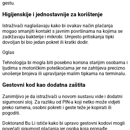
gestu.
Higijenskije i jednostavnije za korištenje
Istraživači naglašavaju kako bi ovakav način plaćanja
mogao smanjiti kontakt s javnim površinama na kojima se
zadržavaju bakterije i mikrobi. Umjesto pritiskanja tipki
dovoljan bi bio jedan pokret ili kratki dodir.
Oglas
Tehnologija bi mogla biti posebno korisna starijim osobama i
ljudima s motoričkim poteškoćama jer ne zahtijeva precizno
unošenje brojeva ili upravljanje malim tipkama na terminalu.
Gestovni kod kao dodatna zaštita
Zanimljivo je da istraživači u novom sustavu vide i dodatni
sigurnosni sloj. Za razliku od PIN-a koji netko može vidjeti
preko ramena, osobni pokreti i geste teže je kopirati ili
pogoditi.
Doktorand Bu Li ističe kako bi upravo gestovni kodovi mogli
povećati sigurnost plaćanja jer osoba koja pronađe