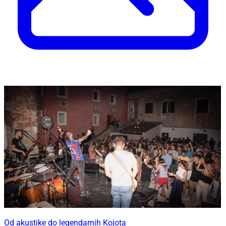
Od akustike do legendarnih Kojota