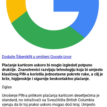
Dodajte ŠibenikIN u omiljeni Google izvor
Plaćanje karticom uskoro bi moglo izgledati potpuno
drukčije. Znanstvenici razvijaju tehnologiju koja bi umjesto
klasičnog PIN-a koristila jednostavne pokrete ruke, a cilj je
brže, higijenskije i sigurnije beskontaktno plaćanje.
Oglas
Unošenje PIN-a prilikom plaćanja karticom desetljećima je
standard, no istraživači sa Sveučilišta British Columbia
vjeruju da bi toj praksi uskoro mogao doći kraj. Umjesto