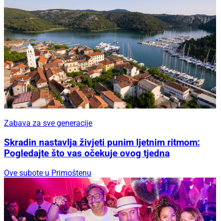
Zabava za sve generacije
Skradin nastavlja živjeti punim ljetnim ritmom:
Pogledajte što vas očekuje ovog tjedna
Ove subote u Primoštenu