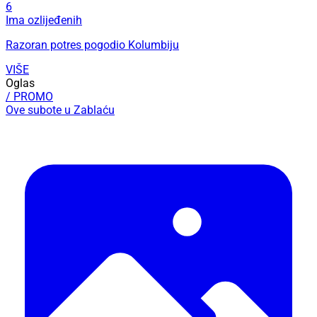
6
Ima ozlijeđenih
Razoran potres pogodio Kolumbiju
VIŠE
Oglas
/ PROMO
Ove subote u Zablaću