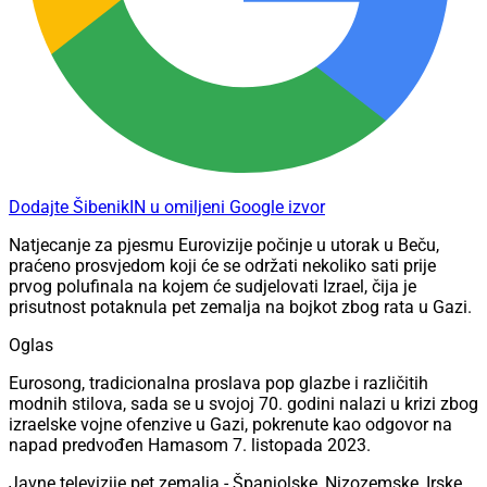
Dodajte ŠibenikIN u omiljeni Google izvor
Natjecanje za pjesmu Eurovizije počinje u utorak u Beču,
praćeno prosvjedom koji će se održati nekoliko sati prije
prvog polufinala na kojem će sudjelovati Izrael, čija je
prisutnost potaknula pet zemalja na bojkot zbog rata u Gazi.
Oglas
Eurosong, tradicionalna proslava pop glazbe i različitih
modnih stilova, sada se u svojoj 70. godini nalazi u krizi zbog
izraelske vojne ofenzive u Gazi, pokrenute kao odgovor na
napad predvođen Hamasom 7. listopada 2023.
Javne televizije pet zemalja - Španjolske, Nizozemske, Irske,