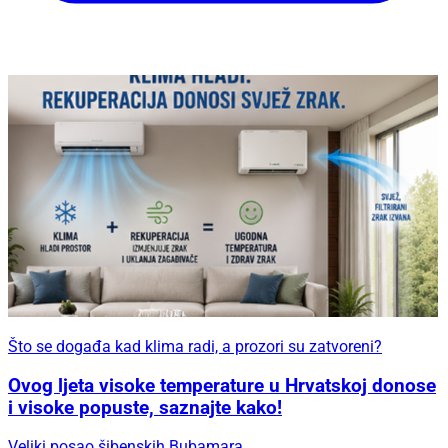
Što se događa kad klima radi, a prozori su zatvoreni?
Ovog ljeta visoke temperature u Hrvatskoj donose
i visoke popuste, saznajte kako!
Veliki posao šibenskih Bubamara