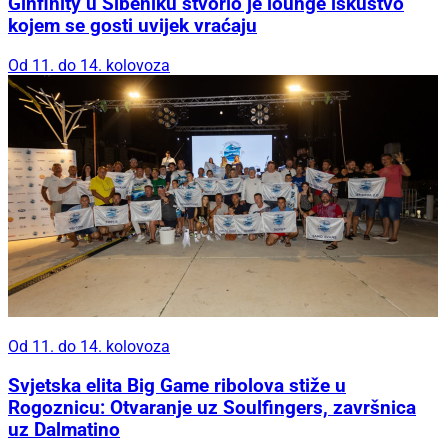
Ginfinity u Šibeniku stvorio je lounge iskustvo
kojem se gosti uvijek vraćaju
Od 11. do 14. kolovoza
Od 11. do 14. kolovoza
Svjetska elita Big Game ribolova stiže u
Rogoznicu: Otvaranje uz Soulfingers, završnica
uz Dalmatino