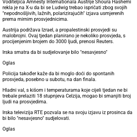
Voditeljica Amnesty Internationala Austrije Shoura Hashemi
rekla je na X-u da bi se Ludwig trebao ispričati zbog svojih
"nepodnošljivih, lažnih, polarizirajućih" izjava usmjerenih
prema mirnim prosvjednicima.
Austrija podržava Izrael, a propalestinski prosvjedi su
malobrojni. Ovaj tjedan planirano je nekoliko prosvjeda, s
procijenjenim brojem do 3000 ljudi, prenosi Reuters.
Irska smatra da bi sudjelovanje bilo "nesavjesno"
Oglas
Policija također kaže da bi moglo doći do spontanih
prosvjeda, posebno u subotu, na dan finala.
Hladni val, s kišom i temperaturama koje cijeli tjedan ne bi
trebale prelaziti 18 stupnjeva Celzija, mogao bi smanjiti broj
ljudi na prosvjedima.
Irska televizija RTE pozvala se na svoju izjavu iz prosinca da
bi bilo "nesavjesno" sudjelovati.
Oglas