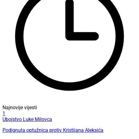
Najnovije vijesti
1
Ubojstvo Luke Milovca
Podignuta optužnica protiv Kristijana Aleksića