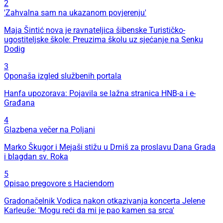
2
'Zahvalna sam na ukazanom povjerenju'
Maja Šintić nova je ravnateljica šibenske Turističko-
ugostiteljske škole: Preuzima školu uz sjećanje na Senku
Dodig
3
Oponaša izgled službenih portala
Hanfa upozorava: Pojavila se lažna stranica HNB-a i e-
Građana
4
Glazbena večer na Poljani
Marko Škugor i Mejaši stižu u Drniš za proslavu Dana Grada
i blagdan sv. Roka
5
Opisao pregovore s Haciendom
Gradonačelnik Vodica nakon otkazivanja koncerta Jelene
Karleuše: 'Mogu reći da mi je pao kamen sa srca'