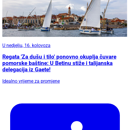
U nedjelju, 16. kolovoza
Regata 'Za dušu i tilo' ponovno okuplja čuvare
pomorske baštine: U Betinu stiže i talijanska
delegacija iz Gaete!
Idealno vrijeme za promjene