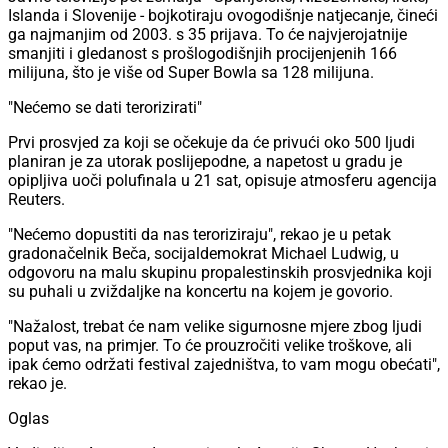
Islanda i Slovenije - bojkotiraju ovogodišnje natjecanje, čineći
ga najmanjim od 2003. s 35 prijava. To će najvjerojatnije
smanjiti i gledanost s prošlogodišnjih procijenjenih 166
milijuna, što je više od Super Bowla sa 128 milijuna.
"Nećemo se dati terorizirati"
Prvi prosvjed za koji se očekuje da će privući oko 500 ljudi
planiran je za utorak poslijepodne, a napetost u gradu je
opipljiva uoči polufinala u 21 sat, opisuje atmosferu agencija
Reuters.
"Nećemo dopustiti da nas teroriziraju", rekao je u petak
gradonačelnik Beča, socijaldemokrat Michael Ludwig, u
odgovoru na malu skupinu propalestinskih prosvjednika koji
su puhali u zviždaljke na koncertu na kojem je govorio.
"Nažalost, trebat će nam velike sigurnosne mjere zbog ljudi
poput vas, na primjer. To će prouzročiti velike troškove, ali
ipak ćemo održati festival zajedništva, to vam mogu obećati",
rekao je.
Oglas