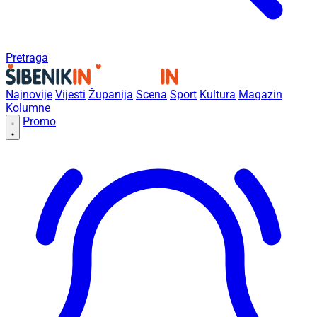
Pretraga
Najnovije
Vijesti
Županija
Scena
Sport
Kultura
Magazin
Kolumne
Promo