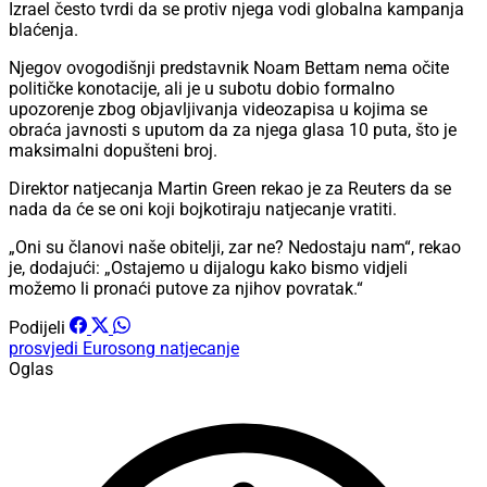
Izrael često tvrdi da se protiv njega vodi globalna kampanja
blaćenja.
Njegov ovogodišnji predstavnik Noam Bettam nema očite
političke konotacije, ali je u subotu dobio formalno
upozorenje zbog objavljivanja videozapisa u kojima se
obraća javnosti s uputom da za njega glasa 10 puta, što je
maksimalni dopušteni broj.
Direktor natjecanja Martin Green rekao je za Reuters da se
nada da će se oni koji bojkotiraju natjecanje vratiti.
„Oni su članovi naše obitelji, zar ne? Nedostaju nam“, rekao
je, dodajući: „Ostajemo u dijalogu kako bismo vidjeli
možemo li pronaći putove za njihov povratak.“
Podijeli
prosvjedi
Eurosong
natjecanje
Oglas