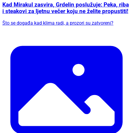
Kad Mirakul zasvira, Grdelin poslužuje: Peka, riba
i steakovi za ljetnu večer koju ne želite propustiti!
Što se događa kad klima radi, a prozori su zatvoreni?