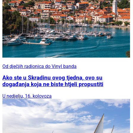
Od dječjih radionica do Vinyl banda
Ako ste u Skradinu ovog tjedna, ovo su
događanja koja ne biste htjeli propustiti
U nedjelju, 16. kolovoza