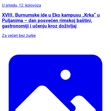
U srijedu, 12. kolovoza
XVIII. Burnumske ide u Eko kampusu „Krka“ u
Puljanima – dan posvećen rimskoj baštini,
gastronomiji i učenju kroz doživljaj
Za večeri bez žurbe