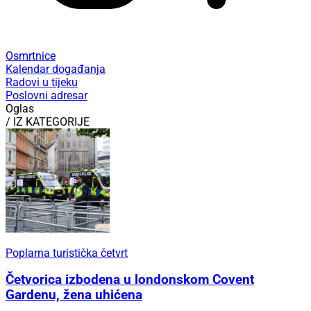
Osmrtnice
Kalendar događanja
Radovi u tijeku
Poslovni adresar
Oglas
/ IZ KATEGORIJE
Poplarna turistička četvrt
Četvorica izbodena u londonskom Covent
Gardenu, žena uhićena