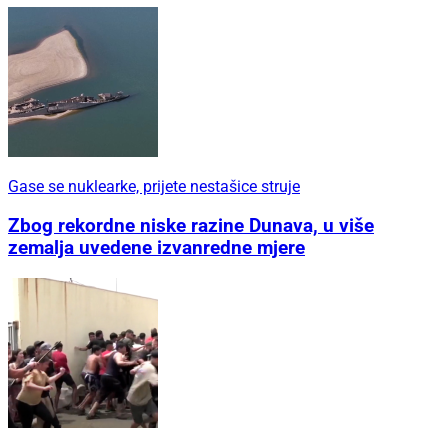
Gase se nuklearke, prijete nestašice struje
Zbog rekordne niske razine Dunava, u više
zemalja uvedene izvanredne mjere