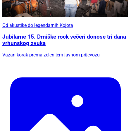
Od akustike do legendarnih Kojota
Jubilarne 15. Drniške rock večeri donose tri dana
vrhunskog zvuka
Važan korak prema zelenijem javnom prijevozu