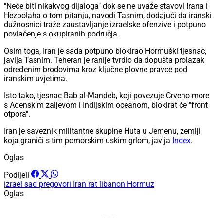
"Neće biti nikakvog dijaloga" dok se ne uvaže stavovi Irana i
Hezbolaha o tom pitanju, navodi Tasnim, dodajući da iranski
dužnosnici traže zaustavljanje izraelske ofenzive i potpuno
povlačenje s okupiranih područja.
Osim toga, Iran je sada potpuno blokirao Hormuški tjesnac,
javlja Tasnim. Teheran je ranije tvrdio da dopušta prolazak
određenim brodovima kroz ključne plovne pravce pod
iranskim uvjetima.
Isto tako, tjesnac Bab al-Mandeb, koji povezuje Crveno more
s Adenskim zaljevom i Indijskim oceanom, blokirat će "front
otpora".
Iran je saveznik militantne skupine Huta u Jemenu, zemlji
koja graniči s tim pomorskim uskim grlom, javlja
Index
.
Oglas
Podijeli
izrael
sad
pregovori
Iran
rat
libanon
Hormuz
Oglas