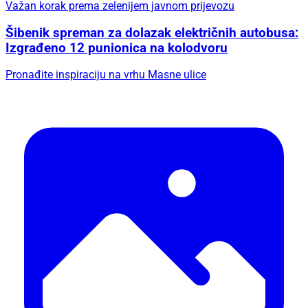
Važan korak prema zelenijem javnom prijevozu
Šibenik spreman za dolazak električnih autobusa:
Izgrađeno 12 punionica na kolodvoru
Pronađite inspiraciju na vrhu Masne ulice