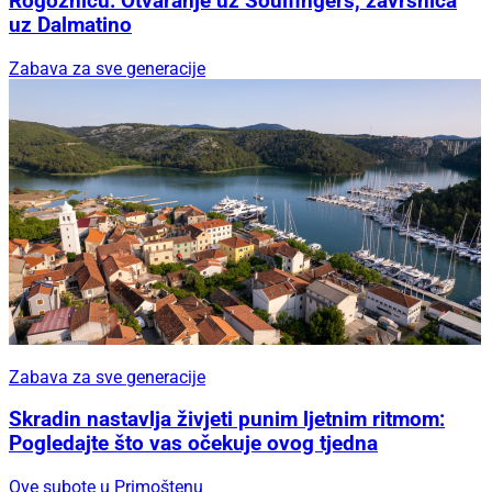
Rogoznicu: Otvaranje uz Soulfingers, završnica
uz Dalmatino
Zabava za sve generacije
Zabava za sve generacije
Skradin nastavlja živjeti punim ljetnim ritmom:
Pogledajte što vas očekuje ovog tjedna
Ove subote u Primoštenu