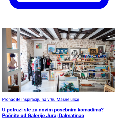
Pronađite inspiraciju na vrhu Masne ulice
U potrazi ste za novim posebnim komadima?
Počnite od Galerije Juraj Dalmatinac