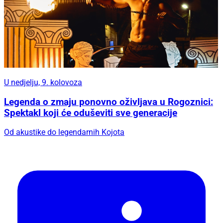
U nedjelju, 9. kolovoza
Legenda o zmaju ponovno oživljava u Rogoznici:
Spektakl koji će oduševiti sve generacije
Od akustike do legendarnih Kojota