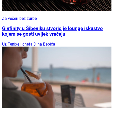
Za večeri bez žurbe
Ginfinity u Šibeniku stvorio je lounge iskustvo
kojem se gosti uvijek vraćaju
Uz Fenixe i chefa Dina Bebića