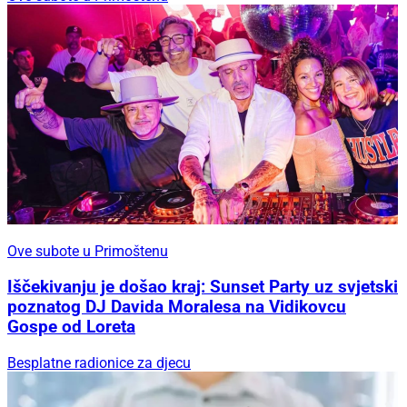
Ove subote u Primoštenu
Iščekivanju je došao kraj: Sunset Party uz svjetski
poznatog DJ Davida Moralesa na Vidikovcu
Gospe od Loreta
Besplatne radionice za djecu