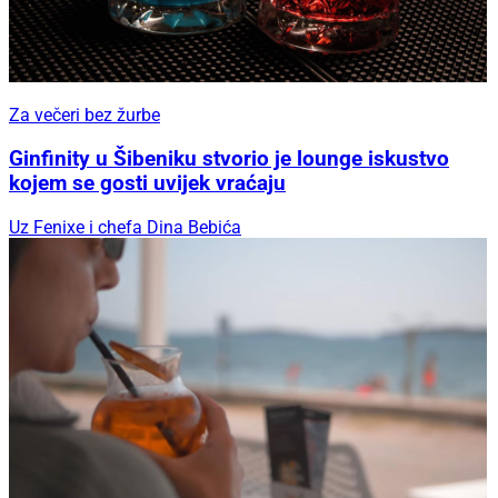
Za večeri bez žurbe
Ginfinity u Šibeniku stvorio je lounge iskustvo
kojem se gosti uvijek vraćaju
Uz Fenixe i chefa Dina Bebića