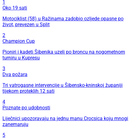
1
Oko 19 sati
Motociklist (58) u Ražinama zadobio ozljede opasne po
život, prevezen u Split
2
Champion Cup
Pioniri i kadeti Šibenika uzeli po broncu na nogometnom
turniru u Kupresu
3
Dva požara
Tri vatrogasne intervencije u Šibensko-kninskoj županiji
tijekom proteklih 12 sati
4
Poznate po udobnosti
Liječnici upozoravaju na jednu manu Crocsica koju mnogi
zanemaruju
5