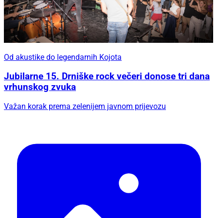
Od akustike do legendarnih Kojota
Jubilarne 15. Drniške rock večeri donose tri dana
vrhunskog zvuka
Važan korak prema zelenijem javnom prijevozu