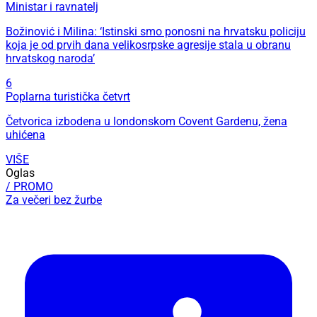
Ministar i ravnatelj
Božinović i Milina: ‘Istinski smo ponosni na hrvatsku policiju
koja je od prvih dana velikosrpske agresije stala u obranu
hrvatskog naroda’
6
Poplarna turistička četvrt
Četvorica izbodena u londonskom Covent Gardenu, žena
uhićena
VIŠE
Oglas
/ PROMO
Za večeri bez žurbe