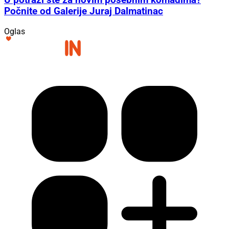
U potrazi ste za novim posebnim komadima?
Počnite od Galerije Juraj Dalmatinac
Oglas