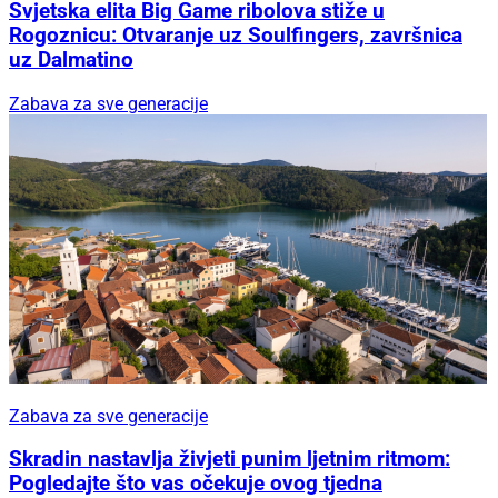
Svjetska elita Big Game ribolova stiže u
Rogoznicu: Otvaranje uz Soulfingers, završnica
uz Dalmatino
Zabava za sve generacije
Zabava za sve generacije
Skradin nastavlja živjeti punim ljetnim ritmom:
Pogledajte što vas očekuje ovog tjedna