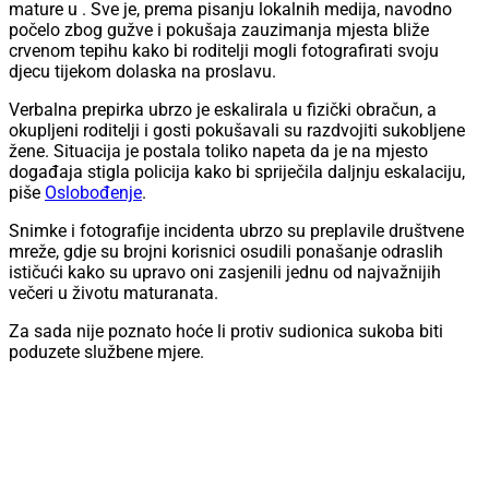
mature u . Sve je, prema pisanju lokalnih medija, navodno
počelo zbog gužve i pokušaja zauzimanja mjesta bliže
crvenom tepihu kako bi roditelji mogli fotografirati svoju
djecu tijekom dolaska na proslavu.
Verbalna prepirka ubrzo je eskalirala u fizički obračun, a
okupljeni roditelji i gosti pokušavali su razdvojiti sukobljene
žene. Situacija je postala toliko napeta da je na mjesto
događaja stigla policija kako bi spriječila daljnju eskalaciju,
piše
Oslobođenje
.
Snimke i fotografije incidenta ubrzo su preplavile društvene
mreže, gdje su brojni korisnici osudili ponašanje odraslih
ističući kako su upravo oni zasjenili jednu od najvažnijih
večeri u životu maturanata.
Za sada nije poznato hoće li protiv sudionica sukoba biti
poduzete službene mjere.