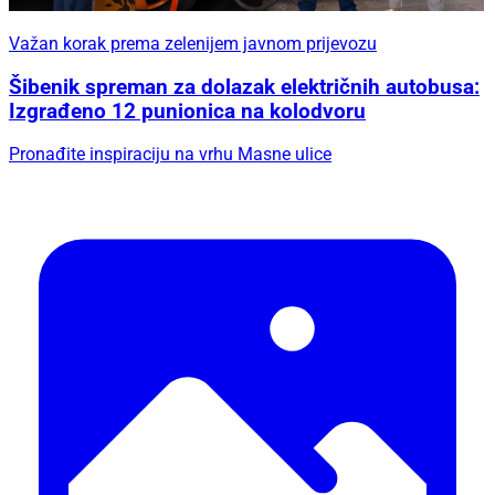
Važan korak prema zelenijem javnom prijevozu
Šibenik spreman za dolazak električnih autobusa:
Izgrađeno 12 punionica na kolodvoru
Pronađite inspiraciju na vrhu Masne ulice