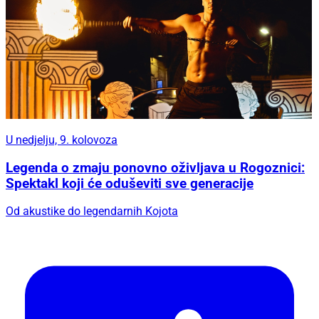
U nedjelju, 9. kolovoza
Legenda o zmaju ponovno oživljava u Rogoznici:
Spektakl koji će oduševiti sve generacije
Od akustike do legendarnih Kojota