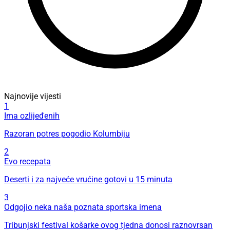
Najnovije vijesti
1
Ima ozlijeđenih
Razoran potres pogodio Kolumbiju
2
Evo recepata
Deserti i za najveće vrućine gotovi u 15 minuta
3
Odgojio neka naša poznata sportska imena
Tribunjski festival košarke ovog tjedna donosi raznovrsan