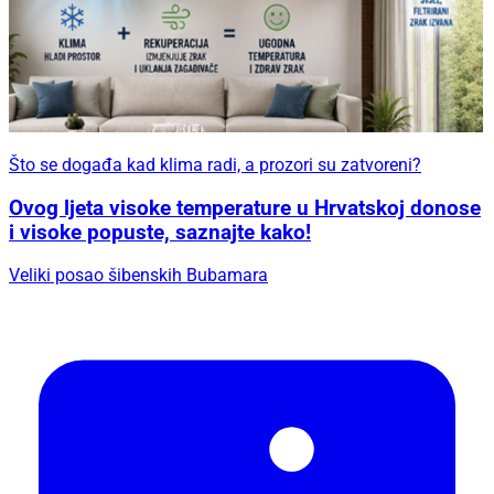
Što se događa kad klima radi, a prozori su zatvoreni?
Ovog ljeta visoke temperature u Hrvatskoj donose
i visoke popuste, saznajte kako!
Veliki posao šibenskih Bubamara