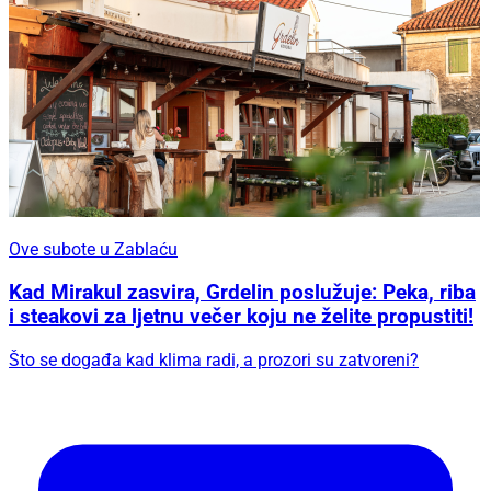
Ove subote u Zablaću
Kad Mirakul zasvira, Grdelin poslužuje: Peka, riba
i steakovi za ljetnu večer koju ne želite propustiti!
Što se događa kad klima radi, a prozori su zatvoreni?