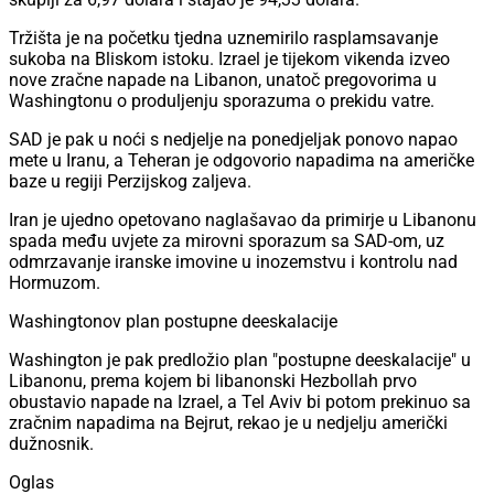
Tržišta je na početku tjedna uznemirilo rasplamsavanje
sukoba na Bliskom istoku. Izrael je tijekom vikenda izveo
nove zračne napade na Libanon, unatoč pregovorima u
Washingtonu o produljenju sporazuma o prekidu vatre.
SAD je pak u noći s nedjelje na ponedjeljak ponovo napao
mete u Iranu, a Teheran je odgovorio napadima na američke
baze u regiji Perzijskog zaljeva.
Iran je ujedno opetovano naglašavao da primirje u Libanonu
spada među uvjete za mirovni sporazum sa SAD-om, uz
odmrzavanje iranske imovine u inozemstvu i kontrolu nad
Hormuzom.
Washingtonov plan postupne deeskalacije
Washington je pak predložio plan "postupne deeskalacije" u
Libanonu, prema kojem bi libanonski Hezbollah prvo
obustavio napade na Izrael, a Tel Aviv bi potom prekinuo sa
zračnim napadima na Bejrut, rekao je u nedjelju američki
dužnosnik.
Oglas