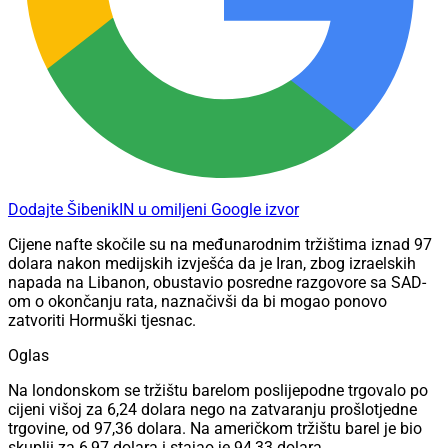
Dodajte ŠibenikIN u omiljeni Google izvor
Cijene nafte skočile su na međunarodnim tržištima iznad 97
dolara nakon medijskih izvješća da je Iran, zbog izraelskih
napada na Libanon, obustavio posredne razgovore sa SAD-
om o okončanju rata, naznačivši da bi mogao ponovo
zatvoriti Hormuški tjesnac.
Oglas
Na londonskom se tržištu barelom poslijepodne trgovalo po
cijeni višoj za 6,24 dolara nego na zatvaranju prošlotjedne
trgovine, od 97,36 dolara. Na američkom tržištu barel je bio
skuplji za 6,97 dolara i stajao je 94,33 dolara.