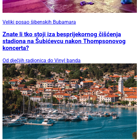
Veliki posao šibenskih Bubamara
Znate li tko stoji iza besprijekornog čišćenja
stadiona na Šubićevcu nakon Thompsonovog
koncerta?
Od dječjih radionica do Vinyl banda