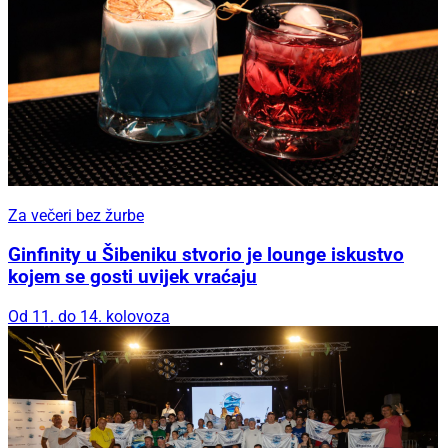
Za večeri bez žurbe
Ginfinity u Šibeniku stvorio je lounge iskustvo
kojem se gosti uvijek vraćaju
Od 11. do 14. kolovoza