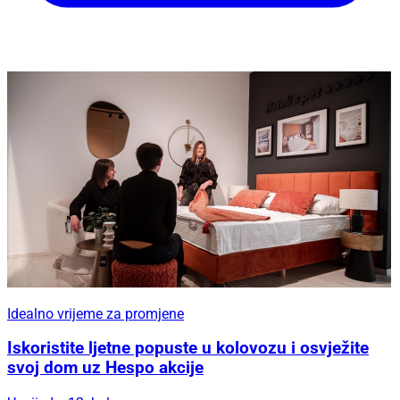
Idealno vrijeme za promjene
Iskoristite ljetne popuste u kolovozu i osvježite
svoj dom uz Hespo akcije