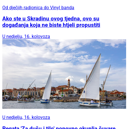
Od dječjih radionica do Vinyl banda
Ako ste u Skradinu ovog tjedna, ovo su
događanja koja ne biste htjeli propustiti
U nedjelju, 16. kolovoza
U nedjelju, 16. kolovoza
Regata 'Za dušu i tilo' ponovno okuplja čuvare