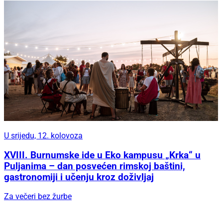
U srijedu, 12. kolovoza
XVIII. Burnumske ide u Eko kampusu „Krka“ u
Puljanima – dan posvećen rimskoj baštini,
gastronomiji i učenju kroz doživljaj
Za večeri bez žurbe