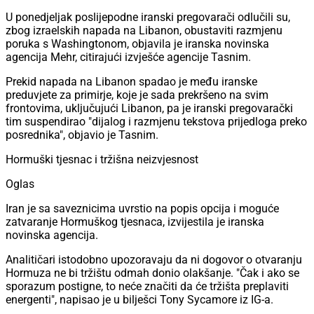
U ponedjeljak poslijepodne iranski pregovarači odlučili su,
zbog izraelskih napada na Libanon, obustaviti razmjenu
poruka s Washingtonom, objavila je iranska novinska
agencija Mehr, citirajući izvješće agencije Tasnim.
Prekid napada na Libanon spadao je među iranske
preduvjete za primirje, koje je sada prekršeno na svim
frontovima, uključujući Libanon, pa je iranski pregovarački
tim suspendirao "dijalog i razmjenu tekstova prijedloga preko
posrednika", objavio je Tasnim.
Hormuški tjesnac i tržišna neizvjesnost
Oglas
Iran je sa saveznicima uvrstio na popis opcija i moguće
zatvaranje Hormuškog tjesnaca, izvijestila je iranska
novinska agencija.
Analitičari istodobno upozoravaju da ni dogovor o otvaranju
Hormuza ne bi tržištu odmah donio olakšanje. "Čak i ako se
sporazum postigne, to neće značiti da će tržišta preplaviti
energenti", napisao je u bilješci Tony Sycamore iz IG-a.