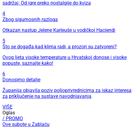
sadržaj: Od igre preko nostalgije do kviza
4
Zbog sigurnosnih razloga
Otkazan nastup Jelene Karleuše u vodičkoj Haciendi
5
Što se događa kad klima radi, a prozori su zatvoreni?
Ovog ljeta visoke temperature u Hrvatskoj donose i visoke
popuste, saznajte kako!
6
Donosimo detalje
Županija objavila poziv poljoprivrednicima za iskaz interesa
za priključenje na sustave navodnjavanja
VIŠE
Oglas
/ PROMO
Ove subote u Zablaću