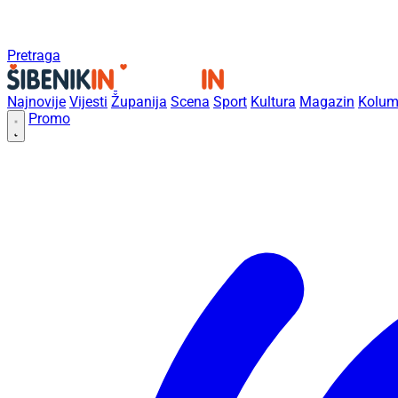
Pretraga
Najnovije
Vijesti
Županija
Scena
Sport
Kultura
Magazin
Kolum
Promo