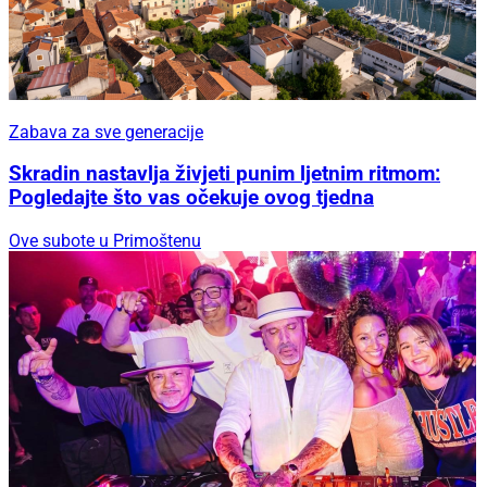
Zabava za sve generacije
Skradin nastavlja živjeti punim ljetnim ritmom:
Pogledajte što vas očekuje ovog tjedna
Ove subote u Primoštenu