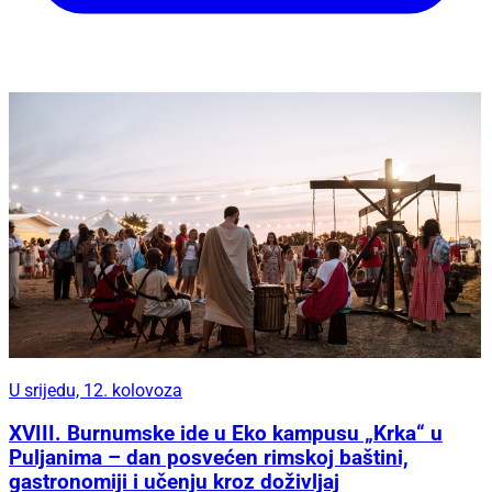
U srijedu, 12. kolovoza
XVIII. Burnumske ide u Eko kampusu „Krka“ u
Puljanima – dan posvećen rimskoj baštini,
gastronomiji i učenju kroz doživljaj