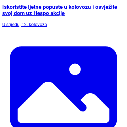
Iskoristite ljetne popuste u kolovozu i osvježite
svoj dom uz Hespo akcije
U srijedu, 12. kolovoza