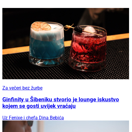
Za večeri bez žurbe
Ginfinity u Šibeniku stvorio je lounge iskustvo
kojem se gosti uvijek vraćaju
Uz Fenixe i chefa Dina Bebića