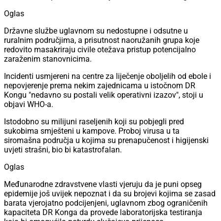
Oglas
Državne službe uglavnom su nedostupne i odsutne u
ruralnim područjima, a prisutnost naoružanih grupa koje
redovito masakriraju civile otežava pristup potencijalno
zaraženim stanovnicima.
Incidenti usmjereni na centre za liječenje oboljelih od ebole i
nepovjerenje prema nekim zajednicama u istočnom DR
Kongu "nedavno su postali velik operativni izazov", stoji u
objavi WHO-a.
Istodobno su milijuni raseljenih koji su pobjegli pred
sukobima smješteni u kampove. Proboj virusa u ta
siromašna područja u kojima su prenapučenost i higijenski
uvjeti strašni, bio bi katastrofalan.
Oglas
Međunarodne zdravstvene vlasti vjeruju da je puni opseg
epidemije još uvijek nepoznat i da su brojevi kojima se zasad
barata vjerojatno podcijenjeni, uglavnom zbog ograničenih
kapaciteta DR Konga da provede laboratorijska testiranja