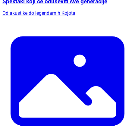
Spektakl koji će oduševiti sve generacije
Od akustike do legendarnih Kojota