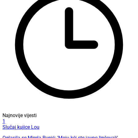
Najnovije vijesti
1
Slučaj kujice Lou
Oglasila se Mirela Rupić: 'Moju kći ste javno linčovali'