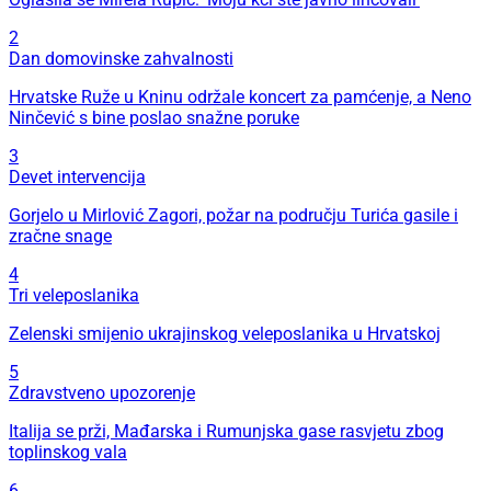
2
Dan domovinske zahvalnosti
Hrvatske Ruže u Kninu održale koncert za pamćenje, a Neno
Ninčević s bine poslao snažne poruke
3
Devet intervencija
Gorjelo u Mirlović Zagori, požar na području Turića gasile i
zračne snage
4
Tri veleposlanika
Zelenski smijenio ukrajinskog veleposlanika u Hrvatskoj
5
Zdravstveno upozorenje
Italija se prži, Mađarska i Rumunjska gase rasvjetu zbog
toplinskog vala
6