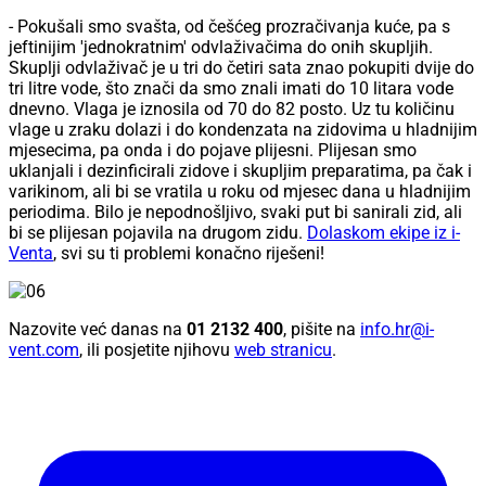
- Pokušali smo svašta, od češćeg prozračivanja kuće, pa s
jeftinijim 'jednokratnim' odvlaživačima do onih skupljih.
Skuplji odvlaživač je u tri do četiri sata znao pokupiti dvije do
tri litre vode, što znači da smo znali imati do 10 litara vode
dnevno. Vlaga je iznosila od 70 do 82 posto. Uz tu količinu
vlage u zraku dolazi i do kondenzata na zidovima u hladnijim
mjesecima, pa onda i do pojave plijesni. Plijesan smo
uklanjali i dezinficirali zidove i skupljim preparatima, pa čak i
varikinom, ali bi se vratila u roku od mjesec dana u hladnijim
periodima. Bilo je nepodnošljivo, svaki put bi sanirali zid, ali
bi se plijesan pojavila na drugom zidu.
Dolaskom ekipe iz i-
Venta
, svi su ti problemi konačno riješeni!
Nazovite već danas na
01 2132 400
, pišite na
info.hr@i-
vent.com
, ili posjetite njihovu
web stranicu
.