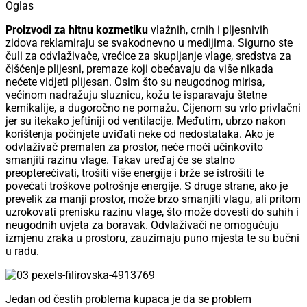
Oglas
Proizvodi za hitnu kozmetiku
vlažnih, crnih i pljesnivih
zidova reklamiraju se svakodnevno u medijima. Sigurno ste
čuli za odvlaživače, vrećice za skupljanje vlage, sredstva za
čišćenje plijesni, premaze koji obećavaju da više nikada
nećete vidjeti plijesan. Osim što su neugodnog mirisa,
većinom nadražuju sluznicu, kožu te isparavaju štetne
kemikalije, a dugoročno ne pomažu. Cijenom su vrlo privlačni
jer su itekako jeftiniji od ventilacije. Međutim, ubrzo nakon
korištenja počinjete uviđati neke od nedostataka. Ako je
odvlaživač premalen za prostor, neće moći učinkovito
smanjiti razinu vlage. Takav uređaj će se stalno
preopterećivati, trošiti više energije i brže se istrošiti te
povećati troškove potrošnje energije. S druge strane, ako je
prevelik za manji prostor, može brzo smanjiti vlagu, ali pritom
uzrokovati prenisku razinu vlage, što može dovesti do suhih i
neugodnih uvjeta za boravak. Odvlaživači ne omogućuju
izmjenu zraka u prostoru, zauzimaju puno mjesta te su bučni
u radu.
Jedan od čestih problema kupaca je da se problem