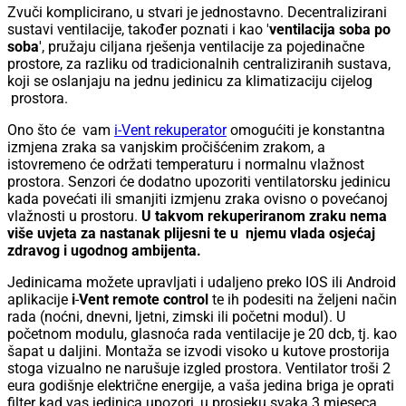
Zvuči komplicirano, u stvari je jednostavno. Decentralizirani
sustavi ventilacije, također poznati i kao '
ventilacija soba po
soba
', pružaju ciljana rješenja ventilacije za pojedinačne
prostore, za razliku od tradicionalnih centraliziranih sustava,
koji se oslanjaju na jednu jedinicu za klimatizaciju cijelog
prostora.
Ono što će vam
i-Vent rekuperator
omogućiti je konstantna
izmjena zraka sa vanjskim pročišćenim zrakom, a
istovremeno će održati temperaturu i normalnu vlažnost
prostora. Senzori će dodatno upozoriti ventilatorsku jedinicu
kada povećati ili smanjiti izmjenu zraka ovisno o povećanoj
vlažnosti u prostoru.
U takvom rekuperiranom zraku nema
više uvjeta za nastanak plijesni te u njemu vlada osjećaj
zdravog i ugodnog ambijenta.
Jedinicama možete upravljati i udaljeno preko IOS ili Android
aplikacije
i
-
Vent remote
control
te ih podesiti na željeni način
rada (noćni, dnevni, ljetni, zimski ili početni modul). U
početnom modulu, glasnoća rada ventilacije je 20 dcb, tj. kao
šapat u daljini. Montaža se izvodi visoko u kutove prostorija
stoga vizualno ne narušuje izgled prostora. Ventilator troši 2
eura godišnje električne energije, a vaša jedina briga je oprati
filter kad vas jedinica upozori, u prosjeku svaka 3 mjeseca.