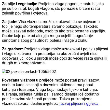
Za bilje i vegetaciju:
Proljetna vlaga pogoduje rastu biljaka
jer su tlo i zrak bogati vlagom, što pomaže u bržem rastu
zelenih površina i cvjetova.
Za ljude:
Viša vlažnost može uzrokovati da se osjećamo
toplije nego što temperatura stvarno pokazuje. Također,
može izazvati nelagodu, osobito ako zrak postane zagušljiv.
Osobe koje pate od alergija mogu osjetiti pogoršanje
simptoma zbog prisutnosti polena i vlage u zraku.
Za gradove:
Proljetna vlaga može uzrokovati i pojavu plijesni
i vlage u zatvorenim prostorijama ako zračni uvjeti nisu
odgovarajući, dok u prirodi može doći do većeg rasta gljiva ili
drugih mikroorganizama.
Povećana vlažnost u proljeće
može postati pravi izazov,
osobito kada se spoji s dnevnim aktivnostima poput
kuhanja i tuširanja. Vlaga koja nastaje tijekom kuhanja,
tuširanja, sušenja rublja pa i samog disanja još dodatno
podiže razinu vlažnosti prostora. Takva prekomjerna
vlažnost stvara idealne uvjete za
razvoj plijesni i gljivica
.