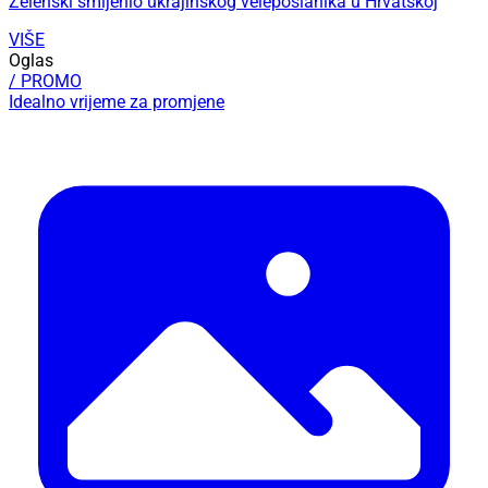
Zelenski smijenio ukrajinskog veleposlanika u Hrvatskoj
VIŠE
Oglas
/ PROMO
Idealno vrijeme za promjene