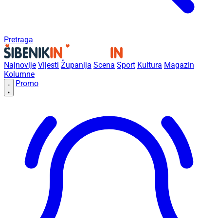
Pretraga
Najnovije
Vijesti
Županija
Scena
Sport
Kultura
Magazin
Kolumne
Promo