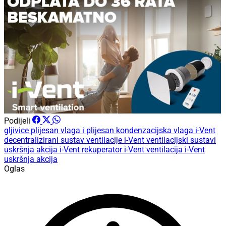
Podijeli
gljivice
plijesan
vlaga i plijesan
kondenzacijska vlaga
i-Vent
decentralizirani sustav ventilacije
i-Vent ventilacijski sustavi
uskršnja akcija
i-Vent rekuperator
i-Vent ventilacija
i-Vent
uskršnja akcija
Oglas