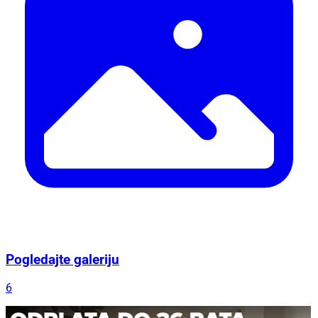
Pogledajte galeriju
6