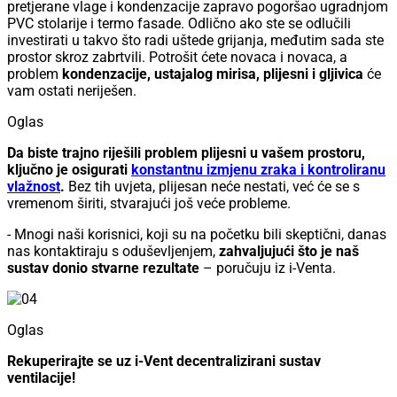
pretjerane vlage i kondenzacije zapravo pogoršao ugradnjom
PVC stolarije i termo fasade. Odlično ako ste se odlučili
investirati u takvo što radi uštede grijanja, međutim sada ste
prostor skroz zabrtvili. Potrošit ćete novaca i novaca, a
problem
kondenzacije, ustajalog mirisa, plijesni i gljivica
će
vam ostati neriješen.
Oglas
Da biste trajno riješili problem plijesni u vašem prostoru,
ključno je osigurati
konstantnu izmjenu zraka i kontroliranu
vlažnost
.
Bez tih uvjeta, plijesan neće nestati, već će se s
vremenom širiti, stvarajući još veće probleme.
- Mnogi naši korisnici, koji su na početku bili skeptični, danas
nas kontaktiraju s oduševljenjem,
zahvaljujući što je naš
sustav donio stvarne rezultate
– poručuju iz i-Venta.
Oglas
Rekuperirajte se uz i-Vent decentralizirani sustav
ventilacije!