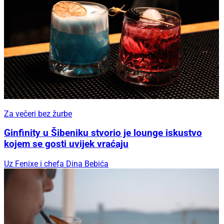
Za večeri bez žurbe
Ginfinity u Šibeniku stvorio je lounge iskustvo
kojem se gosti uvijek vraćaju
Uz Fenixe i chefa Dina Bebića