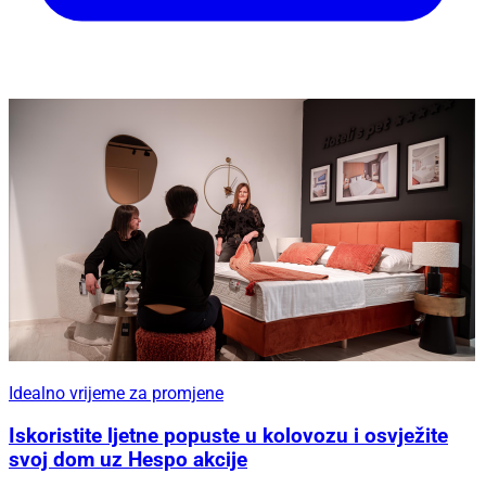
Idealno vrijeme za promjene
Iskoristite ljetne popuste u kolovozu i osvježite
svoj dom uz Hespo akcije