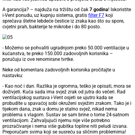
A garancija? – najduža na tržištu od čak
7 godina
! Iskoristite
i-Vent ponudu, uz kupnju sistema, gratis
filter F7
koji
sprečava štetne lebdeće čestice iz zraka kao što su spore,
cvjetni prah, bakterije te mikrobe i do 80 posto.
- Možemo se pohvaliti ugradnjom preko 50.000 ventilacije u
kućanstva, te preko 150.000 zadovoljnih korisnika –
poručuju iz ove renomirane tvrtke.
Neke od komentara zadovoljnih korisnika pročitajte u
nastavku:
- Kao noć i dan. Razlika je ogromna, teško je opisati, mora se
doživjeti. Kuća sada ima svjež zrak od jutra do večeri. Rad
ventilacijskog sustava i-Vent osjeti se ujutro kada se
probudite u spavaćoj sobi okruženi svježim zrakom. Tako je i
tijekom dana, zrak u domu je stalno svjež, nikad nema
problema s vlagom. Sustav se sam brine o tome 24-satnom
ventilacijom. Zahvaljujući njemu nije više potrebno
prozračivanje i nema više gubitka topline niti peludi izvana.
Preporučam svima koji se susreću sa sličnim problemima!