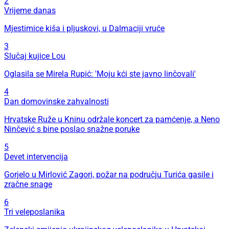
2
Vrijeme danas
Mjestimice kiša i pljuskovi, u Dalmaciji vruće
3
Slučaj kujice Lou
Oglasila se Mirela Rupić: 'Moju kći ste javno linčovali'
4
Dan domovinske zahvalnosti
Hrvatske Ruže u Kninu održale koncert za pamćenje, a Neno
Ninčević s bine poslao snažne poruke
5
Devet intervencija
Gorjelo u Mirlović Zagori, požar na području Turića gasile i
zračne snage
6
Tri veleposlanika