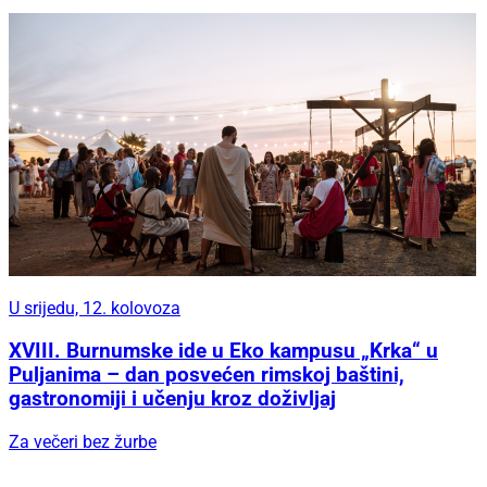
U srijedu, 12. kolovoza
XVIII. Burnumske ide u Eko kampusu „Krka“ u
Puljanima – dan posvećen rimskoj baštini,
gastronomiji i učenju kroz doživljaj
Za večeri bez žurbe