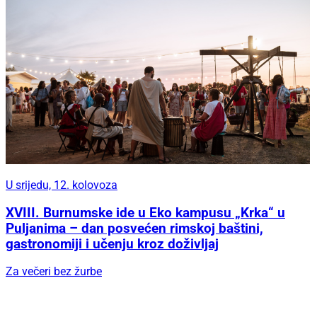
U srijedu, 12. kolovoza
XVIII. Burnumske ide u Eko kampusu „Krka“ u
Puljanima – dan posvećen rimskoj baštini,
gastronomiji i učenju kroz doživljaj
Za večeri bez žurbe