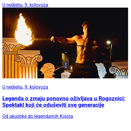
U nedjelju, 9. kolovoza
U nedjelju, 9. kolovoza
Legenda o zmaju ponovno oživljava u Rogoznici:
Spektakl koji će oduševiti sve generacije
Od akustike do legendarnih Kojota