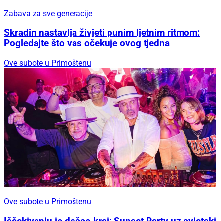
Zabava za sve generacije
Skradin nastavlja živjeti punim ljetnim ritmom:
Pogledajte što vas očekuje ovog tjedna
Ove subote u Primoštenu
Ove subote u Primoštenu
Iščekivanju je došao kraj: Sunset Party uz svjetski