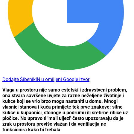
Dodajte ŠibenikIN u omiljeni Google izvor
Vlaga u prostoru nije samo estetski i zdravstveni problem,
ona stvara savršene uvjete za razne neželjene životinje i
kukce koji se vrlo brzo mogu nastaniti u domu. Mnogi
vlasnici stanova i kuća primijete tek prve znakove: sitne
kukce u kupaonici, stonoge u podrumu ili srebrne ribice uz
pločice. No upravo ti 'mali uljezi' često upozoravaju da je
zrak u prostoru previše vlažan i da ventilacija ne
funkcionira kako bi trebala.