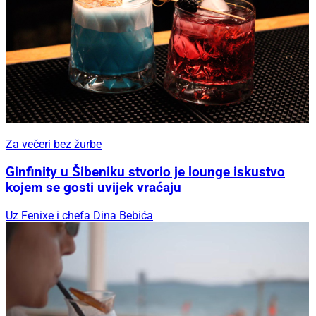
Za večeri bez žurbe
Ginfinity u Šibeniku stvorio je lounge iskustvo
kojem se gosti uvijek vraćaju
Uz Fenixe i chefa Dina Bebića