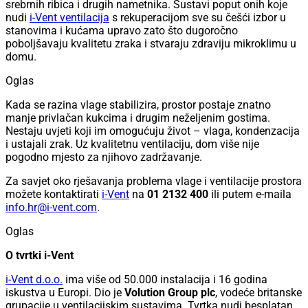
srebrnih ribica i drugih nametnika. Sustavi poput onih koje
nudi
i-Vent ventilacija
s rekuperacijom sve su češći izbor u
stanovima i kućama upravo zato što dugoročno
poboljšavaju kvalitetu zraka i stvaraju zdraviju mikroklimu u
domu.
Oglas
Kada se razina vlage stabilizira, prostor postaje znatno
manje privlačan kukcima i drugim neželjenim gostima.
Nestaju uvjeti koji im omogućuju život – vlaga, kondenzacija
i ustajali zrak. Uz kvalitetnu ventilaciju, dom više nije
pogodno mjesto za njihovo zadržavanje.
Za savjet oko rješavanja problema vlage i ventilacije prostora
možete kontaktirati
i-Vent
na
01 2132 400
ili putem e-maila
info.hr@i-vent.com
.
Oglas
O tvrtki i-Vent
i-Vent d.o.o.
ima više od 50.000 instalacija i 16 godina
iskustva u Europi. Dio je
Volution Group plc
, vodeće britanske
grupacije u ventilacijskim sustavima. Tvrtka nudi besplatan