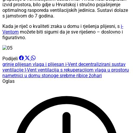
izvid prostora, bilo gdje u Hrvatskoj i stručno pojašnjenje
optimalnog rasporeda ventilacijskih jedinica. Sustavi dolaze
s jamstvom do 7 godina.
Kada je riječ o kvaliteti zraka u domu i rješenja plijesni, s
i-
Ventom
možete biti sigurni da je sve riješeno – doslovno i
figurativno.
Podijeli
grinje
plijesan
vlaga i plijesan
i-Vent decentralizirani sustav
ventilacije
I-Vent
ventilacija s rekuperacijom
vlaga u prostoru
nametnici u domu
stonoge
srebrne ribice
žohari
Oglas