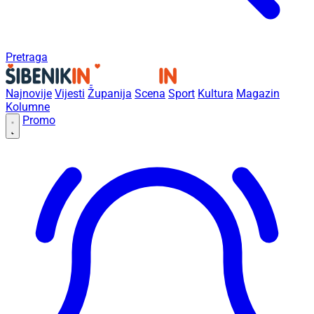
Pretraga
Najnovije
Vijesti
Županija
Scena
Sport
Kultura
Magazin
Kolumne
Promo