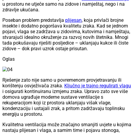
u prostoru ne utječe samo na zidove i namještaj, nego i na
zdravlje ukućana.
Poseban problem predstavlja
plijesan
, koja privlači brojne
insekte i dodatno pogoršava kvalitetu zraka. Kad se jednom
pojavi, vlaga se zadržava u zidovima, kutovima i namještaju,
stvarajući idealno okruženje za razvoj novih štetnika. Mnogi
tada pokušavaju riješiti posljedice – uklanjaju kukce ili čiste
zidove – dok pravi uzrok ostaje prisutan.
Oglas
Rješenje zato nije samo u povremenom provjetravanju ili
korištenju osvježivača zraka.
Ključno je trajno regulirati vlagu
i osigurati kontinuiranu izmjenu zraka. Upravo zato sve više
domova ugrađuje moderne sustave ventilacije s
rekuperacijom koji iz prostora uklanjaju višak vlage,
kondenzaciju i ustajali zrak, a pritom zadržavaju toplinsku
energiju u prostoru.
Kvalitetna ventilacija može značajno smanjiti uvjete u kojima
nastaju plijesan i vlaga, a samim time i pojavu stonoga,