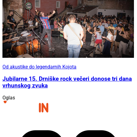
Od akustike do legendarnih Kojota
Jubilarne 15. Drniške rock večeri donose tri dana
vrhunskog zvuka
Oglas