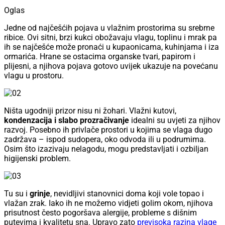
Oglas
Jedne od najčešćih pojava u vlažnim prostorima su srebrne
ribice. Ovi sitni, brzi kukci obožavaju vlagu, toplinu i mrak pa
ih se najčešće može pronaći u kupaonicama, kuhinjama i iza
ormarića. Hrane se ostacima organske tvari, papirom i
plijesni, a njihova pojava gotovo uvijek ukazuje na povećanu
vlagu u prostoru.
Ništa ugodniji prizor nisu ni žohari. Vlažni kutovi,
kondenzacija i slabo prozračivanje
idealni su uvjeti za njihov
razvoj. Posebno ih privlače prostori u kojima se vlaga dugo
zadržava – ispod sudopera, oko odvoda ili u podrumima.
Osim što izazivaju nelagodu, mogu predstavljati i ozbiljan
higijenski problem.
Tu su i
grinje
, nevidljivi stanovnici doma koji vole topao i
vlažan zrak. Iako ih ne možemo vidjeti golim okom, njihova
prisutnost često pogoršava alergije, probleme s dišnim
putevima i kvalitetu sna. Upravo zato
previsoka razina vlage