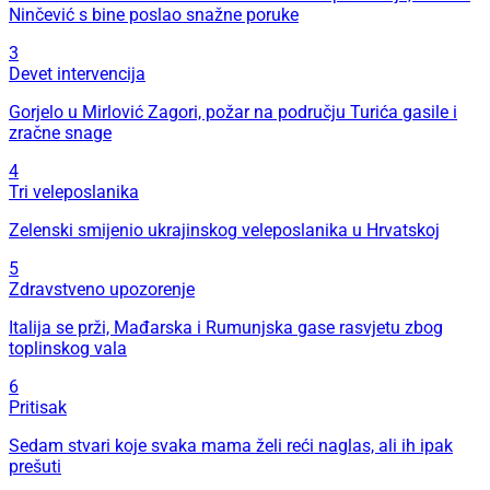
Ninčević s bine poslao snažne poruke
3
Devet intervencija
Gorjelo u Mirlović Zagori, požar na području Turića gasile i
zračne snage
4
Tri veleposlanika
Zelenski smijenio ukrajinskog veleposlanika u Hrvatskoj
5
Zdravstveno upozorenje
Italija se prži, Mađarska i Rumunjska gase rasvjetu zbog
toplinskog vala
6
Pritisak
Sedam stvari koje svaka mama želi reći naglas, ali ih ipak
prešuti