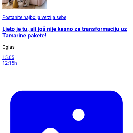
Postanite najbolja verzija sebe
Ljeto je tu, ali još nije kasno za transformaciju uz
Tamarine pakete!
Oglas
15.05
12:15h