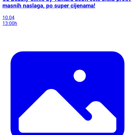
masnih naslaga, po super cijenama!
10.04
13:00h