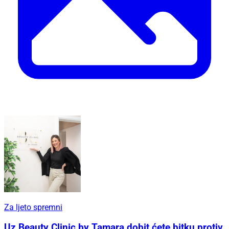
Za ljeto spremni
Uz Beauty Clinic by Tamara dobit ćete bitku protiv