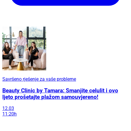
Savršeno rješenje za vaše probleme
Beauty Clinic by Tamara: Smanjite celulit i ovo
ljeto prošetajte plažom samouvjereno!
12.03
11:20h