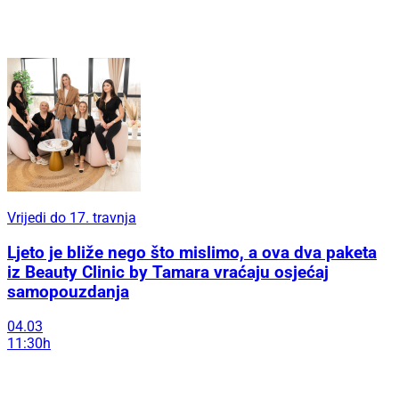
Vrijedi do 17. travnja
Ljeto je bliže nego što mislimo, a ova dva paketa
iz Beauty Clinic by Tamara vraćaju osjećaj
samopouzdanja
04.03
11:30h