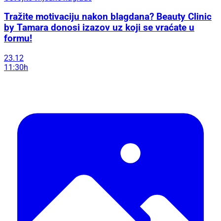
Tražite motivaciju nakon blagdana? Beauty Clinic
by Tamara donosi izazov uz koji se vraćate u
formu!
23.12
11:30h