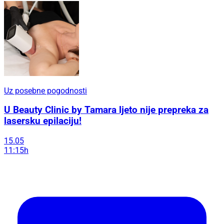
Uz posebne pogodnosti
U Beauty Clinic by Tamara ljeto nije prepreka za
lasersku epilaciju!
15.05
11:15h