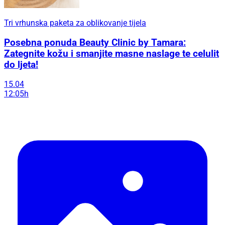
Tri vrhunska paketa za oblikovanje tijela
Posebna ponuda Beauty Clinic by Tamara:
Zategnite kožu i smanjite masne naslage te celulit
do ljeta!
15.04
12:05h