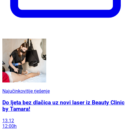
Najučinkovitije rješenje
Do ljeta bez dlačica uz novi laser iz Beauty Clinic
by Tamara!
13.12
12:00h