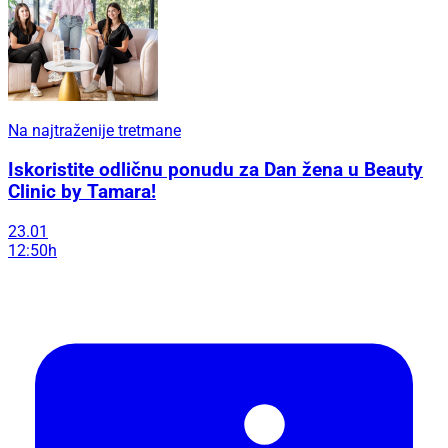
Na najtraženije tretmane
Iskoristite odličnu ponudu za Dan žena u Beauty
Clinic by Tamara!
23.01
12:50h