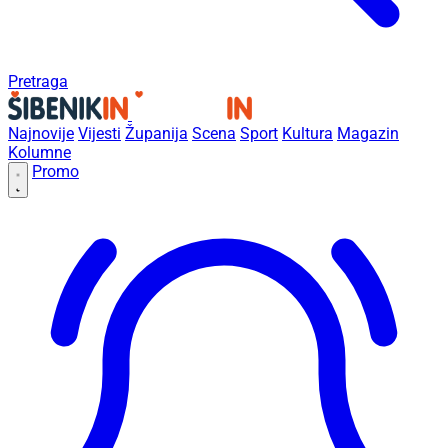
Pretraga
Najnovije
Vijesti
Županija
Scena
Sport
Kultura
Magazin
Kolumne
Promo