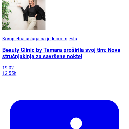
Kompletna usluga na jednom mjestu
Beauty Clinic by Tamara proširila svoj tim: Nova
stručnjakinja za savršene nokte!
19.02
12:55h