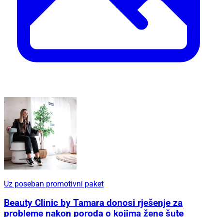
Uz poseban promotivni paket
Beauty Clinic by Tamara donosi rješenje za
probleme nakon poroda o kojima žene šute