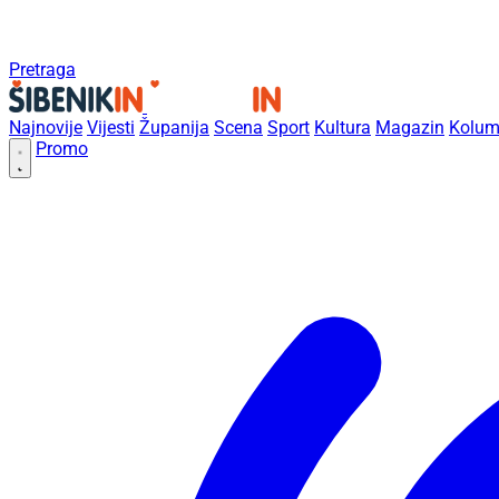
Pretraga
Najnovije
Vijesti
Županija
Scena
Sport
Kultura
Magazin
Kolum
Promo