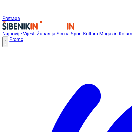
Pretraga
Najnovije
Vijesti
Županija
Scena
Sport
Kultura
Magazin
Kolum
Promo