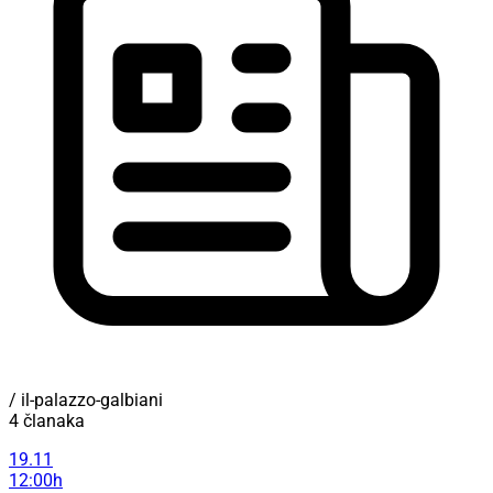
/ il-palazzo-galbiani
4 članaka
19.11
12:00h