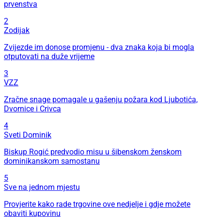
prvenstva
2
Zodijak
Zvijezde im donose promjenu - dva znaka koja bi mogla
otputovati na duže vrijeme
3
VZZ
Zračne snage pomagale u gašenju požara kod Ljubotića,
Dvornice i Crivca
4
Sveti Dominik
Biskup Rogić predvodio misu u šibenskom ženskom
dominikanskom samostanu
5
Sve na jednom mjestu
Provjerite kako rade trgovine ove nedjelje i gdje možete
obaviti kupovinu