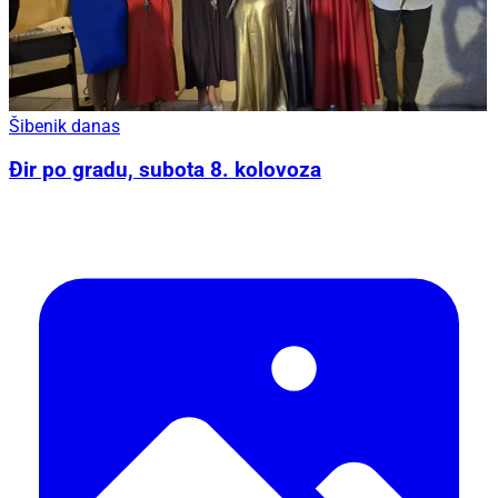
Šibenik danas
Đir po gradu, subota 8. kolovoza