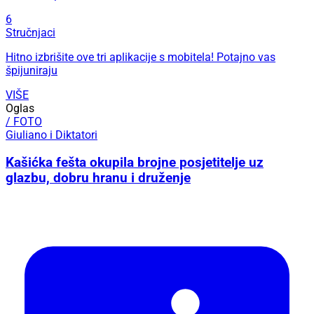
6
Stručnjaci
Hitno izbrišite ove tri aplikacije s mobitela! Potajno vas
špijuniraju
VIŠE
Oglas
/ FOTO
Giuliano i Diktatori
Kašićka fešta okupila brojne posjetitelje uz
glazbu, dobru hranu i druženje