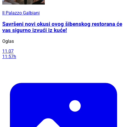
Il Palazzo Galbiani
Savršeni novi okusi ovog šibenskog restorana će
vas sigurno izvući iz kuće!
Oglas
11.07
11:57h