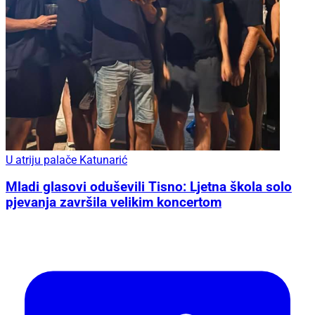
U atriju palače Katunarić
Mladi glasovi oduševili Tisno: Ljetna škola solo
pjevanja završila velikim koncertom