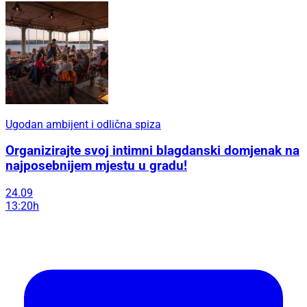
Ugodan ambijent i odlična spiza
Organizirajte svoj intimni blagdanski domjenak na
najposebnijem mjestu u gradu!
24.09
13:20h