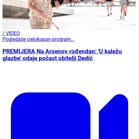
/ VIDEO
Pogledajte cjelokupan program...
PREMIJERA Na Arsenov rođendan: 'U kaležu
glazbe' odaje počast obitelji Dedić