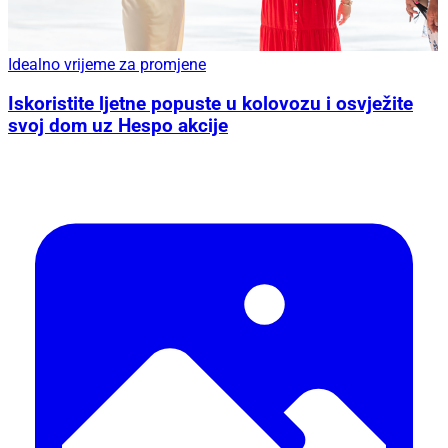
Idealno vrijeme za promjene
Iskoristite ljetne popuste u kolovozu i osvježite
svoj dom uz Hespo akcije