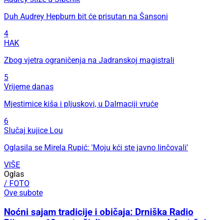
Duh Audrey Hepburn bit će prisutan na Šansoni
4
HAK
Zbog vjetra ograničenja na Jadranskoj magistrali
5
Vrijeme danas
Mjestimice kiša i pljuskovi, u Dalmaciji vruće
6
Slučaj kujice Lou
Oglasila se Mirela Rupić: 'Moju kći ste javno linčovali'
VIŠE
Oglas
/ FOTO
Ove subote
Noćni sajam tradicije i običaja: Drniška Radio