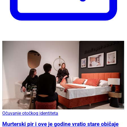
Očuvanje otočkog identiteta
Murterski pir i ove je godine vratio stare običaje