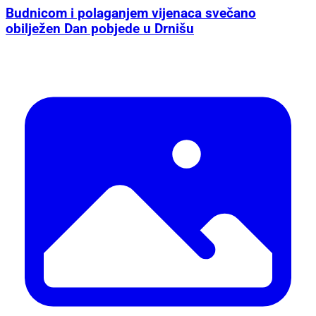
Budnicom i polaganjem vijenaca svečano
obilježen Dan pobjede u Drnišu