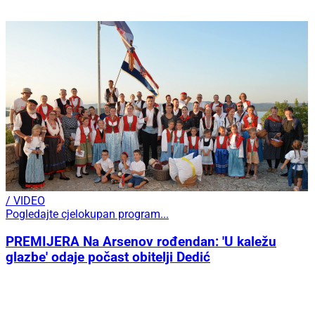
/ VIDEO
Pogledajte cjelokupan program...
PREMIJERA Na Arsenov rođendan: 'U kaležu
glazbe' odaje počast obitelji Dedić