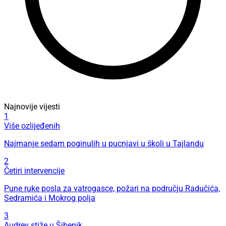
Najnovije vijesti
1
Više ozlijeđenih
Najmanje sedam poginulih u pucnjavi u školi u Tajlandu
2
Četiri intervencije
Pune ruke posla za vatrogasce, požari na području Radučića,
Sedramića i Mokrog polja
3
Audrey stiže u Šibenik