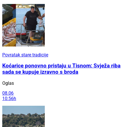
Povratak stare tradicije
Koćarice ponovno pristaju u Tisnom: Svježa riba
sada se kupuje izravno s broda
Oglas
08.06
10:56h