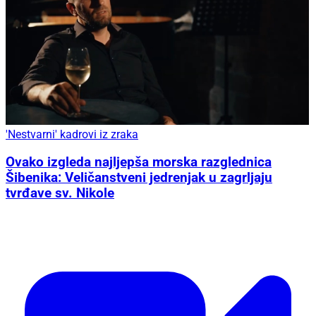
'Nestvarni' kadrovi iz zraka
Ovako izgleda najljepša morska razglednica
Šibenika: Veličanstveni jedrenjak u zagrljaju
tvrđave sv. Nikole