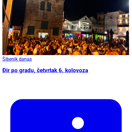
Šibenik danas
Đir po gradu, četvrtak 6. kolovoza