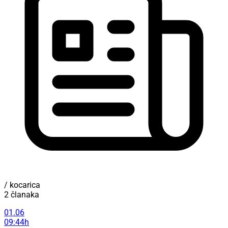
/ kocarica
2 članaka
01.06
09:44h