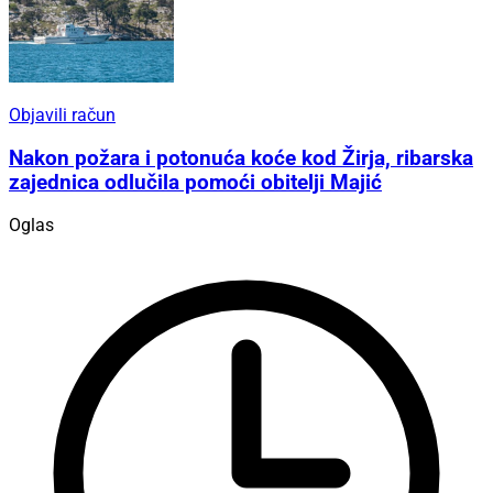
Objavili račun
Nakon požara i potonuća koće kod Žirja, ribarska
zajednica odlučila pomoći obitelji Majić
Oglas