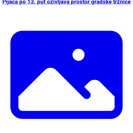
Pijaca po 13. put oživljava prostor gradske tržnice