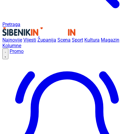
Pretraga
Najnovije
Vijesti
Županija
Scena
Sport
Kultura
Magazin
Kolumne
Promo