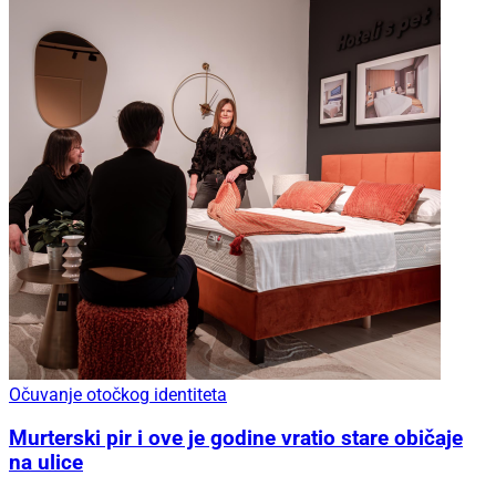
Očuvanje otočkog identiteta
Murterski pir i ove je godine vratio stare običaje
na ulice