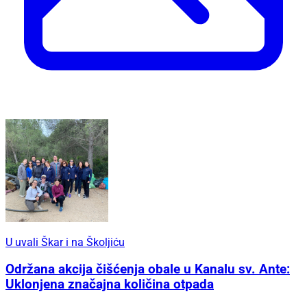
U uvali Škar i na Školjiću
Održana akcija čišćenja obale u Kanalu sv. Ante:
Uklonjena značajna količina otpada