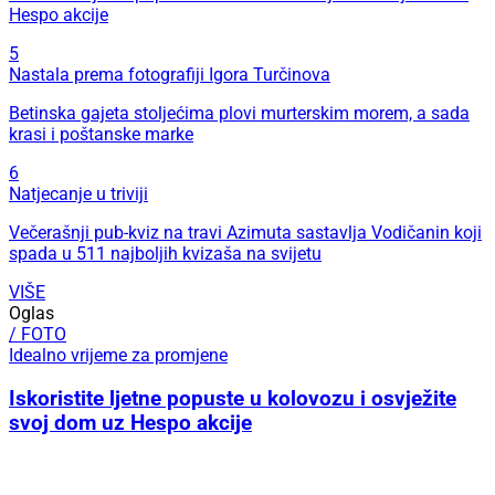
Hespo akcije
5
Nastala prema fotografiji Igora Turčinova
Betinska gajeta stoljećima plovi murterskim morem, a sada
krasi i poštanske marke
6
Natjecanje u triviji
Večerašnji pub-kviz na travi Azimuta sastavlja Vodičanin koji
spada u 511 najboljih kvizaša na svijetu
VIŠE
Oglas
/ FOTO
Idealno vrijeme za promjene
Iskoristite ljetne popuste u kolovozu i osvježite
svoj dom uz Hespo akcije