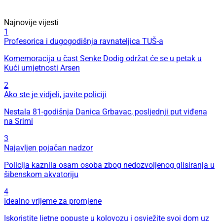
Najnovije vijesti
1
Profesorica i dugogodišnja ravnateljica TUŠ-a
Komemoracija u čast Senke Dodig održat će se u petak u
Kući umjetnosti Arsen
2
Ako ste je vidjeli, javite policiji
Nestala 81-godišnja Danica Grbavac, posljednji put viđena
na Srimi
3
Najavljen pojačan nadzor
Policija kaznila osam osoba zbog nedozvoljenog glisiranja u
šibenskom akvatoriju
4
Idealno vrijeme za promjene
Iskoristite ljetne popuste u kolovozu i osvježite svoj dom uz