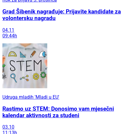
Grad Šibenik nagrađuje: Prijavite kandidate za
volontersku nagradu
04.11
09:44h
Udruga mladih 'Mladi u EU'
Rastimo uz STEM: Donosimo vam mjesečni
kalendar aktivnosti za studeni
03.10
11:13h