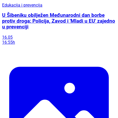
Edukacija i prevencija
U Šibeniku obilježen Međunarodni dan borbe
protiv droga: Policija, Zavod i 'Mladi u EU' zajedno
u prevenciji
16.05
16:55h