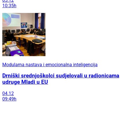
05.12
10:35h
Modularna nastava i emocionalna inteligencija
Drniški srednjoškolci sudjelovali u radionicama
udruge Mladi u EU
04.12
09:49h