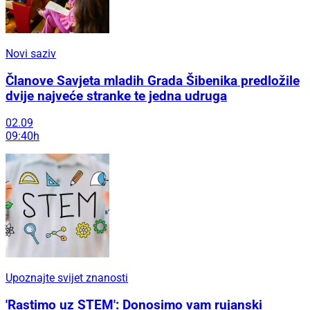
Novi saziv
Članove Savjeta mladih Grada Šibenika predložile
dvije najveće stranke te jedna udruga
02.09
09:40h
Upoznajte svijet znanosti
'Rastimo uz STEM': Donosimo vam rujanski