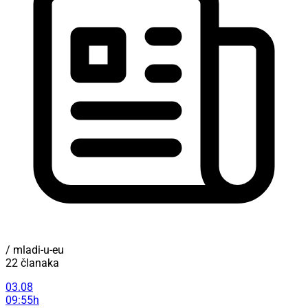
/ mladi-u-eu
22 članaka
03.08
09:55h