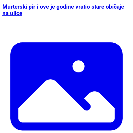
Murterski pir i ove je godine vratio stare običaje
na ulice