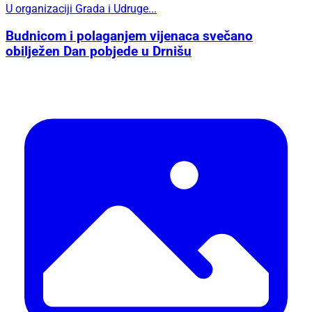
U organizaciji Grada i Udruge...
Budnicom i polaganjem vijenaca svečano
obilježen Dan pobjede u Drnišu