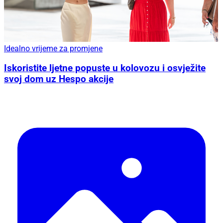
Idealno vrijeme za promjene
Iskoristite ljetne popuste u kolovozu i osvježite
svoj dom uz Hespo akcije