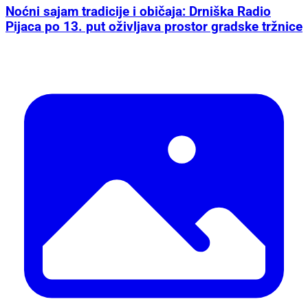
Noćni sajam tradicije i običaja: Drniška Radio
Pijaca po 13. put oživljava prostor gradske tržnice