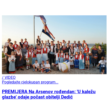
/ VIDEO
Pogledajte cjelokupan program...
PREMIJERA Na Arsenov rođendan: 'U kaležu
glazbe' odaje počast obitelji Dedić