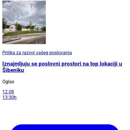
Prilika za razvoj vašeg poslovanja
Iznajmljuju se poslovni prostori na top lokaciji u
Šibeniku
Oglas
12.08
13:30h