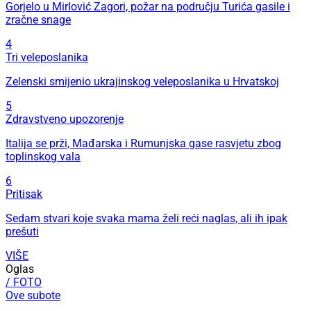
Gorjelo u Mirlović Zagori, požar na području Turića gasile i
zračne snage
4
Tri veleposlanika
Zelenski smijenio ukrajinskog veleposlanika u Hrvatskoj
5
Zdravstveno upozorenje
Italija se prži, Mađarska i Rumunjska gase rasvjetu zbog
toplinskog vala
6
Pritisak
Sedam stvari koje svaka mama želi reći naglas, ali ih ipak
prešuti
VIŠE
Oglas
/ FOTO
Ove subote