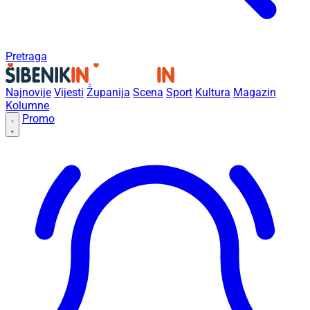
Pretraga
Najnovije
Vijesti
Županija
Scena
Sport
Kultura
Magazin
Kolumne
Promo