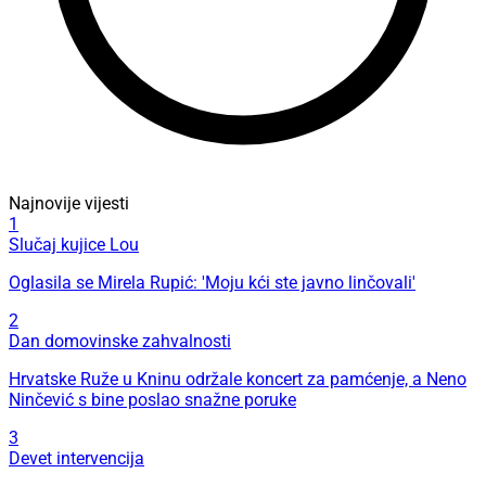
Najnovije vijesti
1
Slučaj kujice Lou
Oglasila se Mirela Rupić: 'Moju kći ste javno linčovali'
2
Dan domovinske zahvalnosti
Hrvatske Ruže u Kninu održale koncert za pamćenje, a Neno
Ninčević s bine poslao snažne poruke
3
Devet intervencija