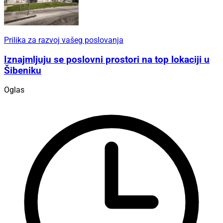
Prilika za razvoj vašeg poslovanja
Iznajmljuju se poslovni prostori na top lokaciji u
Šibeniku
Oglas