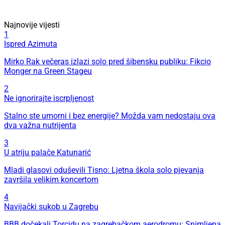
Najnovije vijesti
1
Ispred Azimuta
Mirko Rak večeras izlazi solo pred šibensku publiku: Fikcio
Monger na Green Stageu
2
Ne ignorirajte iscrpljenost
Stalno ste umorni i bez energije? Možda vam nedostaju ova
dva važna nutrijenta
3
U atriju palače Katunarić
Mladi glasovi oduševili Tisno: Ljetna škola solo pjevanja
završila velikim koncertom
4
Navijački sukob u Zagrebu
BBB dočekali Torcidu na zagrebačkom aerodromu: Snimljena