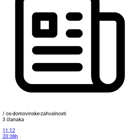
/ os-domovinske-zahvalnosti
3 članaka
11.12
20:38h