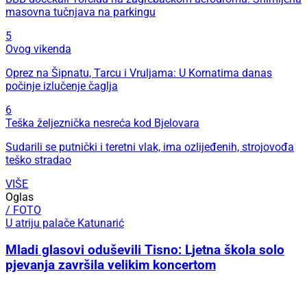
masovna tučnjava na parkingu
5
Ovog vikenda
Oprez na Šipnatu, Tarcu i Vruljama: U Kornatima danas
počinje izlučenje čaglja
6
Teška željeznička nesreća kod Bjelovara
Sudarili se putnički i teretni vlak, ima ozlijeđenih, strojovođa
teško stradao
VIŠE
Oglas
/ FOTO
U atriju palače Katunarić
Mladi glasovi oduševili Tisno: Ljetna škola solo
pjevanja završila velikim koncertom