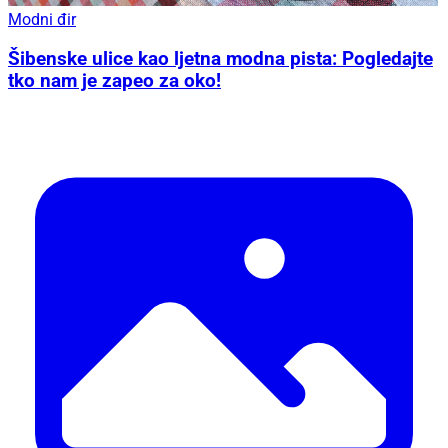
Modni đir
Šibenske ulice kao ljetna modna pista: Pogledajte
tko nam je zapeo za oko!