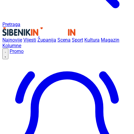
Pretraga
Najnovije
Vijesti
Županija
Scena
Sport
Kultura
Magazin
Kolumne
Promo