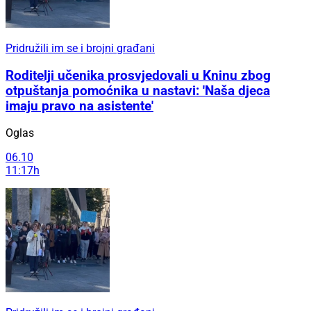
Pridružili im se i brojni građani
Roditelji učenika prosvjedovali u Kninu zbog
otpuštanja pomoćnika u nastavi: 'Naša djeca
imaju pravo na asistente'
Oglas
06.10
11:17h