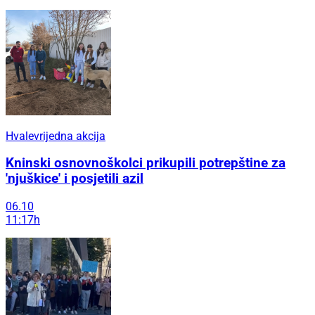
Hvalevrijedna akcija
Kninski osnovnoškolci prikupili potrepštine za
'njuškice' i posjetili azil
06.10
11:17h