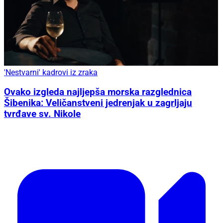
'Nestvarni' kadrovi iz zraka
Ovako izgleda najljepša morska razglednica
Šibenika: Veličanstveni jedrenjak u zagrljaju
tvrđave sv. Nikole