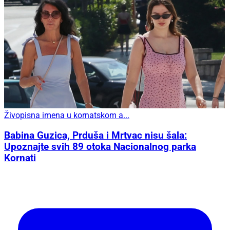
Živopisna imena u kornatskom a...
Babina Guzica, Prduša i Mrtvac nisu šala:
Upoznajte svih 89 otoka Nacionalnog parka
Kornati