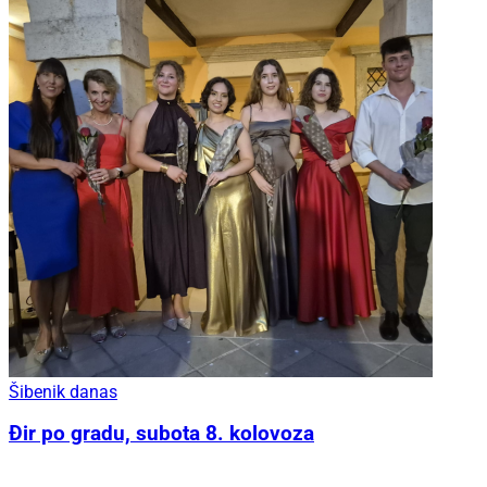
Šibenik danas
Đir po gradu, subota 8. kolovoza