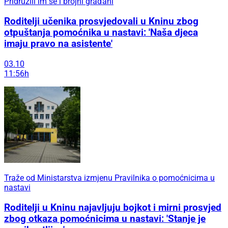
Pridružili im se i brojni građani
Roditelji učenika prosvjedovali u Kninu zbog
otpuštanja pomoćnika u nastavi: 'Naša djeca
imaju pravo na asistente'
03.10
11:56h
Traže od Ministarstva izmjenu Pravilnika o pomoćnicima u
nastavi
Roditelji u Kninu najavljuju bojkot i mirni prosvjed
zbog otkaza pomoćnicima u nastavi: 'Stanje je