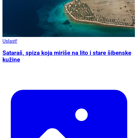
Uslast!
Sataraš, spiza koja miriše na lito i stare šibenske
kužine