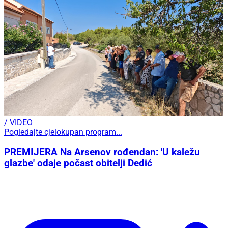
/ VIDEO
Pogledajte cjelokupan program...
PREMIJERA Na Arsenov rođendan: 'U kaležu
glazbe' odaje počast obitelji Dedić