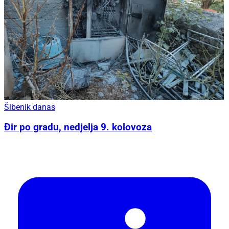
Šibenik danas
Đir po gradu, nedjelja 9. kolovoza