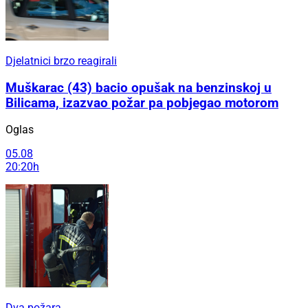
Djelatnici brzo reagirali
Muškarac (43) bacio opušak na benzinskoj u
Bilicama, izazvao požar pa pobjegao motorom
Oglas
05.08
20:20h
Dva požara