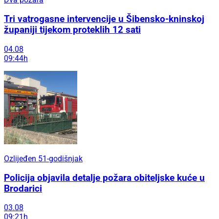
Tri vatrogasne intervencije u Šibensko-kninskoj
županiji tijekom proteklih 12 sati
04.08
09:44h
Ozlijeđen 51-godišnjak
Policija objavila detalje požara obiteljske kuće u
Brodarici
03.08
09:21h