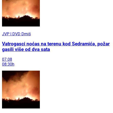
JVP I DVD Drniš
Vatrogasci noćas na terenu kod Sedramića, požar
gasili više od dva sata
07.08
08:30h