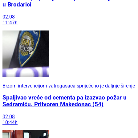
u Brodarici
02.08
11:47h
Brzom intervencijom vatrogasaca spriječeno je daljnje širenje
Spaljivao vreće od cementa pa izazvao požar u
Sedramiću. Pritvoren Makedonac (54)
02.08
10:44h