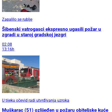
Zapalilo se rublje
Šibenski vatrogasci ekspresno ugasili požar u
zgradi u staroj gradskoj jezgri
02.08
13:16h
U tijeku očevid radi utvrđivanja uzroka
Muškarac (51) ozlijeđen u požaru obiteljske kuće