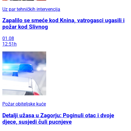
Uz par tehničkih intervencija
Zapalilo se smeće kod Knina, vatrogasci ugasili i
požar kod Slivnog
01.08
12:51h
Požar obiteljske kuće
Detalji užasa u Zagorju: Poginuli otac i dvoje
djece, susjedi čuli pucnjeve