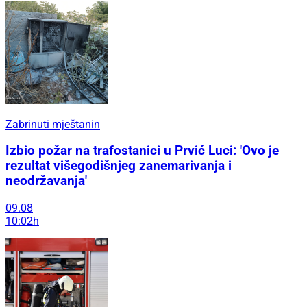
Zabrinuti mještanin
Izbio požar na trafostanici u Prvić Luci: 'Ovo je
rezultat višegodišnjeg zanemarivanja i
neodržavanja'
09.08
10:02h