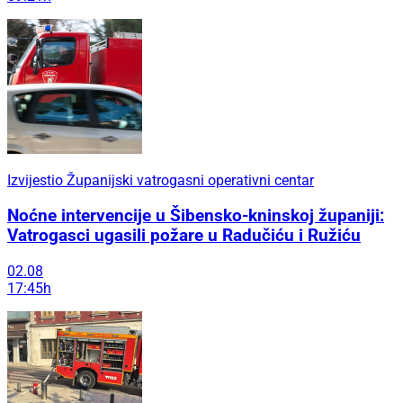
Izvijestio Županijski vatrogasni operativni centar
Noćne intervencije u Šibensko-kninskoj županiji:
Vatrogasci ugasili požare u Radučiću i Ružiću
02.08
17:45h