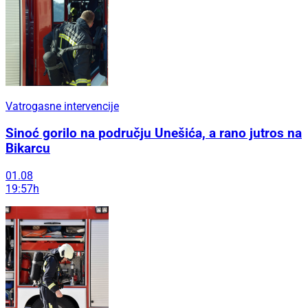
Vatrogasne intervencije
Sinoć gorilo na području Unešića, a rano jutros na
Bikarcu
01.08
19:57h