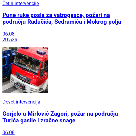
Četiri intervencije
Pune ruke posla za vatrogasce, požari na
području Radučića, Sedramića i Mokrog polja
06.08
20:52h
Devet intervencija
Gorjelo u Mirlović Zagori, požar na području
Turića gasile i zračne snage
06.08