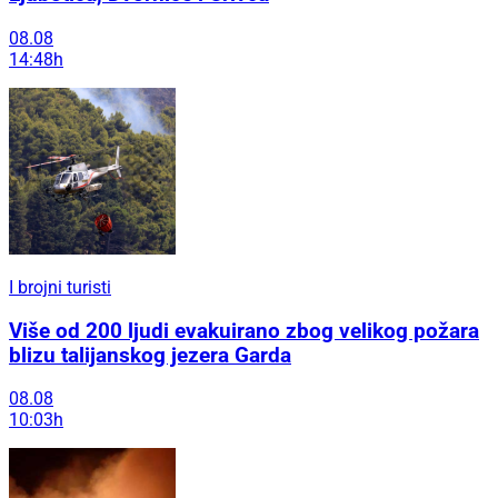
08.08
14:48h
I brojni turisti
Više od 200 ljudi evakuirano zbog velikog požara
blizu talijanskog jezera Garda
08.08
10:03h