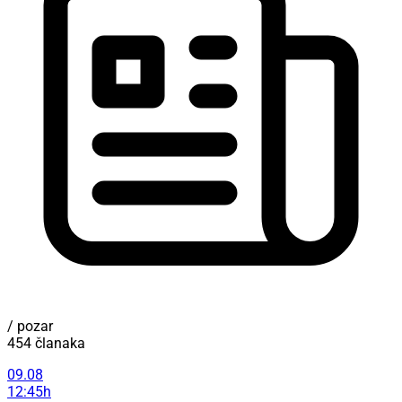
/ pozar
454 članaka
09.08
12:45h