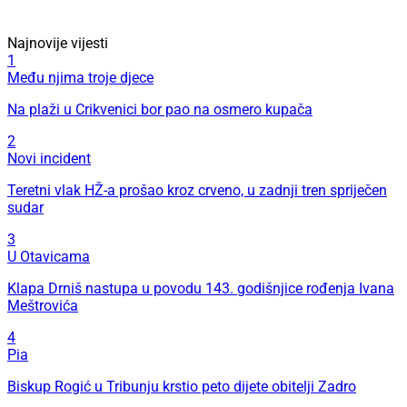
Najnovije vijesti
1
Među njima troje djece
Na plaži u Crikvenici bor pao na osmero kupača
2
Novi incident
Teretni vlak HŽ-a prošao kroz crveno, u zadnji tren spriječen
sudar
3
U Otavicama
Klapa Drniš nastupa u povodu 143. godišnjice rođenja Ivana
Meštrovića
4
Pia
Biskup Rogić u Tribunju krstio peto dijete obitelji Zadro