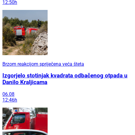
12:50h
Brzom reakcijom spriječena veća šteta
Izgorjelo stotinjak kvadrata odbačenog otpada u
Danilo Kraljicama
06.08
12:46h