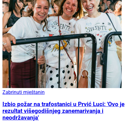
Zabrinuti mještanin
Izbio požar na trafostanici u Prvić Luci: 'Ovo je
rezultat višegodišnjeg zanemarivanja i
neodržavanja'