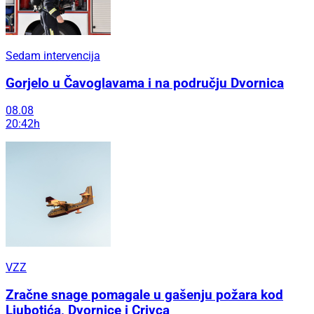
Sedam intervencija
Gorjelo u Čavoglavama i na području Dvornica
08.08
20:42h
VZZ
Zračne snage pomagale u gašenju požara kod
Ljubotića, Dvornice i Crivca