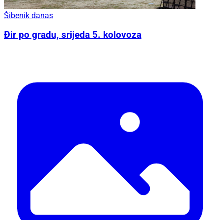
Šibenik danas
Đir po gradu, srijeda 5. kolovoza