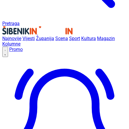
Pretraga
Najnovije
Vijesti
Županija
Scena
Sport
Kultura
Magazin
Kolumne
Promo