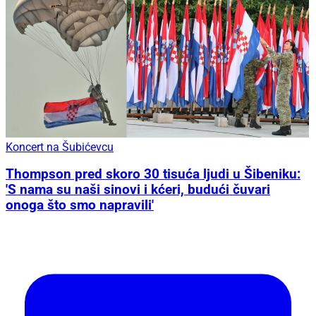
Koncert na Šubićevcu
Thompson pred skoro 30 tisuća ljudi u Šibeniku:
'S nama su naši sinovi i kćeri, budući čuvari
onoga što smo napravili'