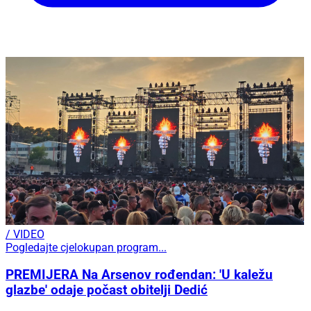
/ VIDEO
Pogledajte cjelokupan program...
PREMIJERA Na Arsenov rođendan: 'U kaležu
glazbe' odaje počast obitelji Dedić