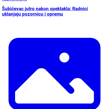
Šubićevac jutro nakon spektakla: Radnici
uklanjaju pozornicu i opremu