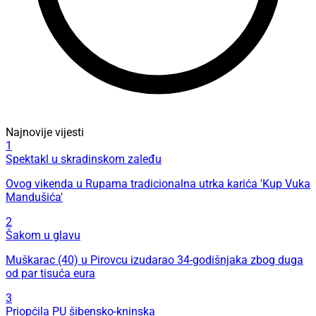
Najnovije vijesti
1
Spektakl u skradinskom zaleđu
Ovog vikenda u Rupama tradicionalna utrka karića 'Kup Vuka
Mandušića'
2
Šakom u glavu
Muškarac (40) u Pirovcu izudarao 34-godišnjaka zbog duga
od par tisuća eura
3
Priopćila PU šibensko-kninska