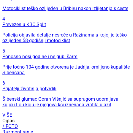
Motociklist teško ozlijeđen u Bribiru nakon izlijetanja s ceste
4
Prevezen u KBC Split
Policija objavila detalje nesreće u Ražinama u kojoj je teško
ozlijeđen 58-godišnji motociklist
5
Ponosno nosi godine i ne gubi šarm
Prije točno 104 godine otvorena je Jadrija, omiljeno kupalište
Šibenčana
6
Prijatelji životinja potvrdili
Šibenski glumac Goran Višnjić sa suprugom udomljava
kujicu Lou koju je njegova kći iznenada vratila u azil
VIŠE
Oglas
/ FOTO
Razmontiranje