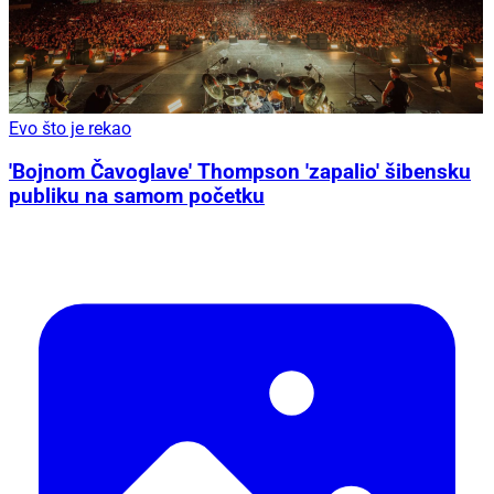
Evo što je rekao
'Bojnom Čavoglave' Thompson 'zapalio' šibensku
publiku na samom početku