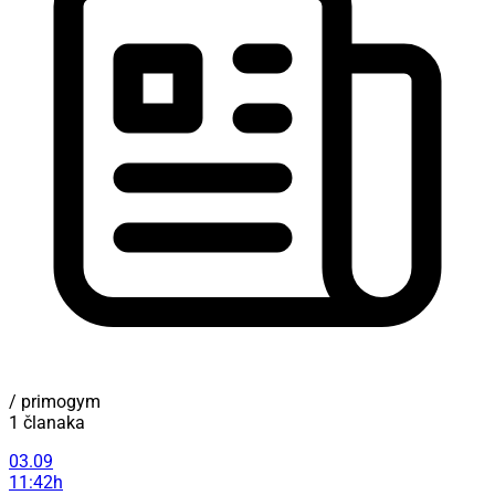
/ primogym
1 članaka
03.09
11:42h