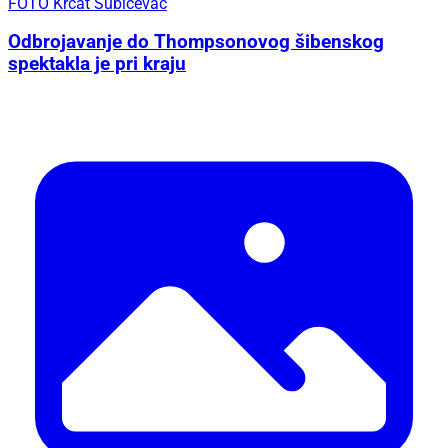
FOTO Krcat Šubićevac
Odbrojavanje do Thompsonovog šibenskog
spektakla je pri kraju