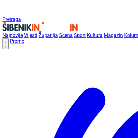
Pretraga
Najnovije
Vijesti
Županija
Scena
Sport
Kultura
Magazin
Kolum
Promo