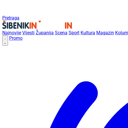
Pretraga
Najnovije
Vijesti
Županija
Scena
Sport
Kultura
Magazin
Kolum
Promo