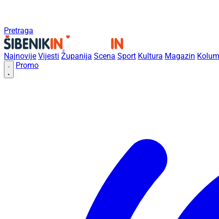
Pretraga
Najnovije
Vijesti
Županija
Scena
Sport
Kultura
Magazin
Kolum
Promo