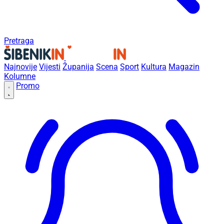
Pretraga
Najnovije
Vijesti
Županija
Scena
Sport
Kultura
Magazin
Kolumne
Promo