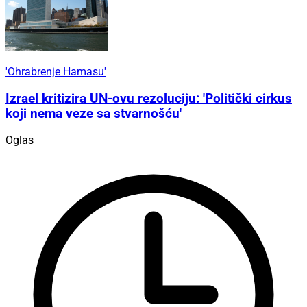
'Ohrabrenje Hamasu'
Izrael kritizira UN-ovu rezoluciju: 'Politički cirkus
koji nema veze sa stvarnošću'
Oglas