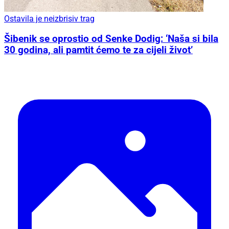
Ostavila je neizbrisiv trag
Šibenik se oprostio od Senke Dodig: ‘Naša si bila
30 godina, ali pamtit ćemo te za cijeli život’