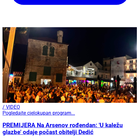
/ VIDEO
Pogledajte cjelokupan program...
PREMIJERA Na Arsenov rođendan: 'U kaležu
glazbe' odaje počast obitelji Dedić