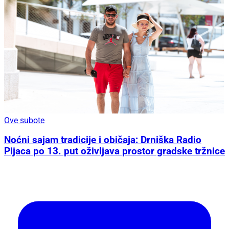
Ove subote
Noćni sajam tradicije i običaja: Drniška Radio
Pijaca po 13. put oživljava prostor gradske tržnice