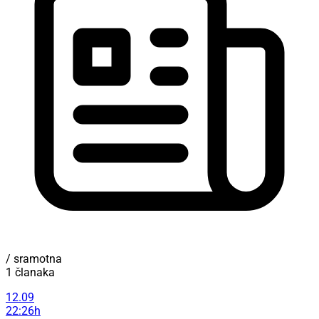
/ sramotna
1 članaka
12.09
22:26h