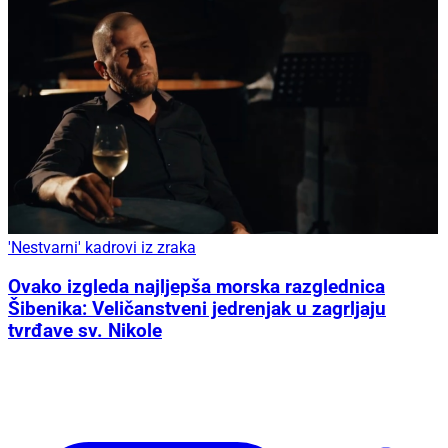
'Nestvarni' kadrovi iz zraka
Ovako izgleda najljepša morska razglednica
Šibenika: Veličanstveni jedrenjak u zagrljaju
tvrđave sv. Nikole