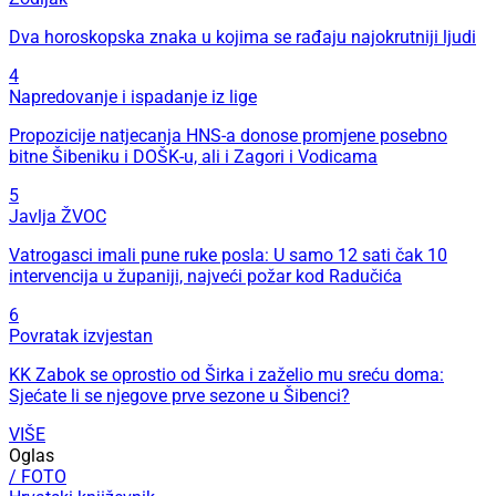
Dva horoskopska znaka u kojima se rađaju najokrutniji ljudi
4
Napredovanje i ispadanje iz lige
Propozicije natjecanja HNS-a donose promjene posebno
bitne Šibeniku i DOŠK-u, ali i Zagori i Vodicama
5
Javlja ŽVOC
Vatrogasci imali pune ruke posla: U samo 12 sati čak 10
intervencija u županiji, najveći požar kod Radučića
6
Povratak izvjestan
KK Zabok se oprostio od Širka i zaželio mu sreću doma:
Sjećate li se njegove prve sezone u Šibenci?
VIŠE
Oglas
/ FOTO