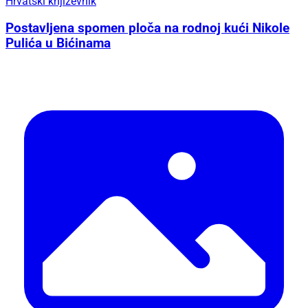
Hrvatski književnik
Postavljena spomen ploča na rodnoj kući Nikole
Pulića u Bićinama