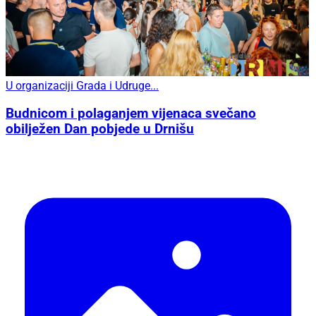
U organizaciji Grada i Udruge...
Budnicom i polaganjem vijenaca svečano
obilježen Dan pobjede u Drnišu