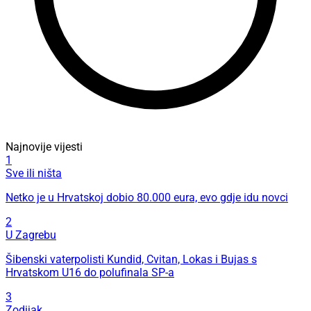
Najnovije vijesti
1
Sve ili ništa
Netko je u Hrvatskoj dobio 80.000 eura, evo gdje idu novci
2
U Zagrebu
Šibenski vaterpolisti Kundid, Cvitan, Lokas i Bujas s
Hrvatskom U16 do polufinala SP-a
3
Zodijak