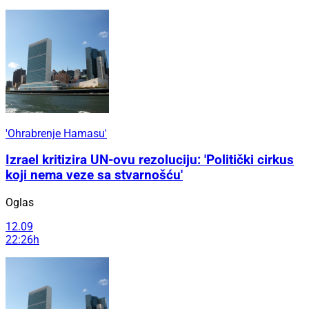
'Ohrabrenje Hamasu'
Izrael kritizira UN-ovu rezoluciju: 'Politički cirkus
koji nema veze sa stvarnošću'
Oglas
12.09
22:26h