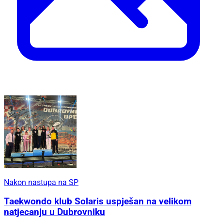
Nakon nastupa na SP
Taekwondo klub Solaris uspješan na velikom
natjecanju u Dubrovniku