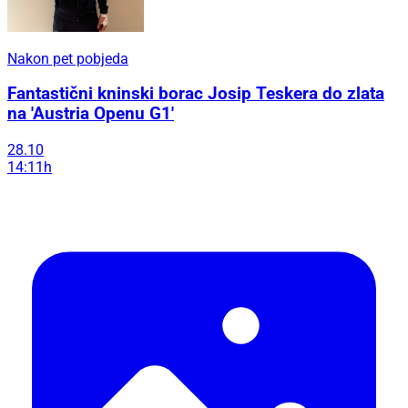
Nakon pet pobjeda
Fantastični kninski borac Josip Teskera do zlata
na 'Austria Openu G1'
28.10
14:11h