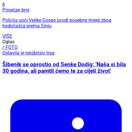
6
Povećan broj
Policija uoči Velike Gospe uvodi posebne mjere zbog
hodočašća prema Sinju
VIŠE
Oglas
/ FOTO
Ostavila je neizbrisiv trag
Šibenik se oprostio od Senke Dodig: ‘Naša si bila
30 godina, ali pamtit ćemo te za cijeli život’