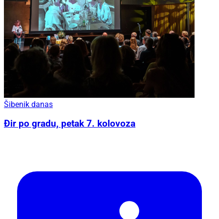
Šibenik danas
Đir po gradu, petak 7. kolovoza