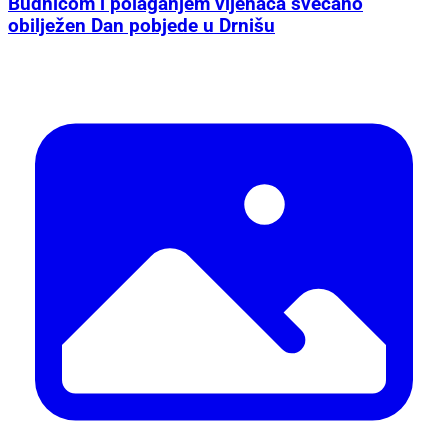
Budnicom i polaganjem vijenaca svečano
obilježen Dan pobjede u Drnišu