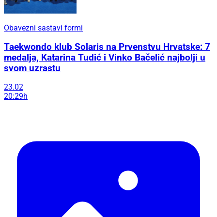
Obavezni sastavi formi
Taekwondo klub Solaris na Prvenstvu Hrvatske: 7
medalja, Katarina Tudić i Vinko Bačelić najbolji u
svom uzrastu
23.02
20:29h