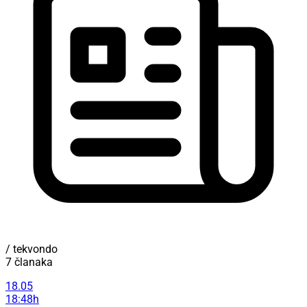
/ tekvondo
7 članaka
18.05
18:48h