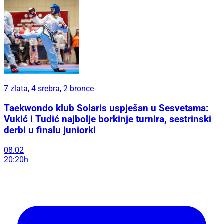
7 zlata, 4 srebra, 2 bronce
Taekwondo klub Solaris uspješan u Sesvetama:
Vukić i Tudić najbolje borkinje turnira, sestrinski
derbi u finalu juniorki
08.02
20:20h