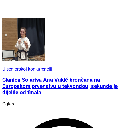
U seniorskoj konkurenciji
Članica Solarisa Ana Vukić brončana na
Europskom prvenstvu u tekvondou, sekunde je
dijelile od finala
Oglas