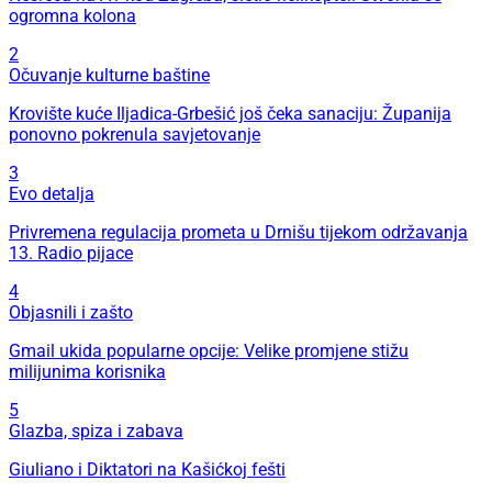
ogromna kolona
2
Očuvanje kulturne baštine
Krovište kuće Iljadica-Grbešić još čeka sanaciju: Županija
ponovno pokrenula savjetovanje
3
Evo detalja
Privremena regulacija prometa u Drnišu tijekom održavanja
13. Radio pijace
4
Objasnili i zašto
Gmail ukida popularne opcije: Velike promjene stižu
milijunima korisnika
5
Glazba, spiza i zabava
Giuliano i Diktatori na Kašićkoj fešti