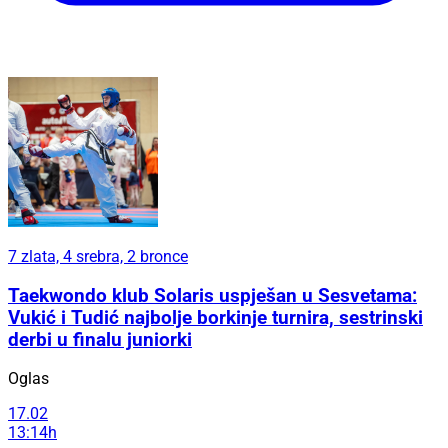
7 zlata, 4 srebra, 2 bronce
Taekwondo klub Solaris uspješan u Sesvetama:
Vukić i Tudić najbolje borkinje turnira, sestrinski
derbi u finalu juniorki
Oglas
17.02
13:14h