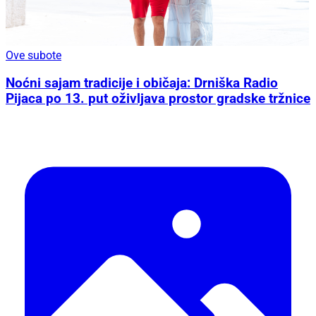
Ove subote
Noćni sajam tradicije i običaja: Drniška Radio
Pijaca po 13. put oživljava prostor gradske tržnice