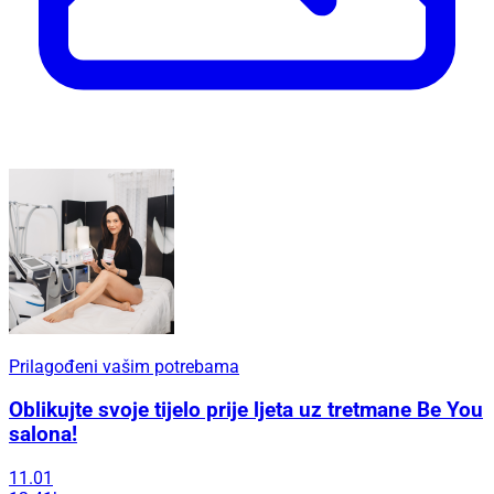
Prilagođeni vašim potrebama
Oblikujte svoje tijelo prije ljeta uz tretmane Be You
salona!
11.01