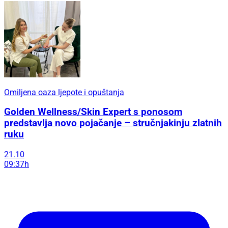
Omiljena oaza ljepote i opuštanja
Golden Wellness/Skin Expert s ponosom
predstavlja novo pojačanje – stručnjakinju zlatnih
ruku
21.10
09:37h