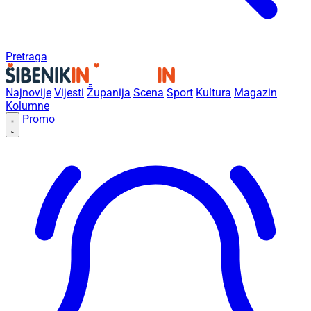
Pretraga
Najnovije
Vijesti
Županija
Scena
Sport
Kultura
Magazin
Kolumne
Promo