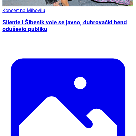
Koncert na Mihovilu
Silente i Šibenik vole se javno, dubrovački bend
oduševio publiku