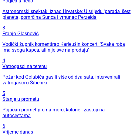
Pogled u nebo
Astronomski spektakl iznad Hrvatske: U srijedu 'parada' šest
planeta, pomrčina Sunca i vrhunac Perzeida
3
Franjo Glasnović
Vodički župnik komentirao Karleušin koncert: 'Svaka roba
ima svoga kupca, ali nije sve na prodaju'
4
Vatrogasci na terenu
Požar kod Golubića gasili više od dva sata, intervenirali i
vatrogasci u Šibeniku
5
Stanje u prometu
Pojačan promet prema moru, kolone i zastoji na
autocestama
6
Vrijeme danas