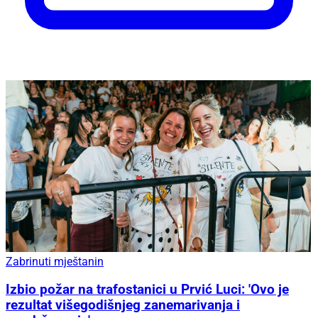
Zabrinuti mještanin
Izbio požar na trafostanici u Prvić Luci: 'Ovo je
rezultat višegodišnjeg zanemarivanja i