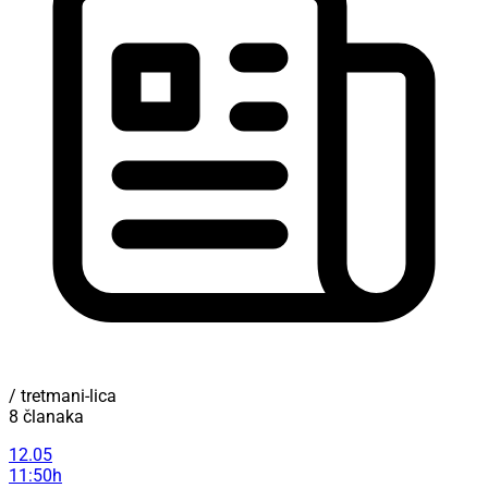
/ tretmani-lica
8 članaka
12.05
11:50h