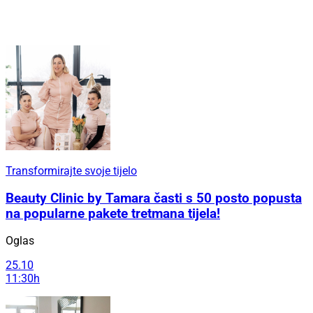
Transformirajte svoje tijelo
Beauty Clinic by Tamara časti s 50 posto popusta
na popularne pakete tretmana tijela!
Oglas
25.10
11:30h