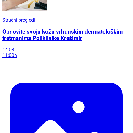
Stručni pregledi
Obnovite svoju kožu vrhunskim dermatološkim
tretmanima Poliklinike Krešimir
14.03
11:00h