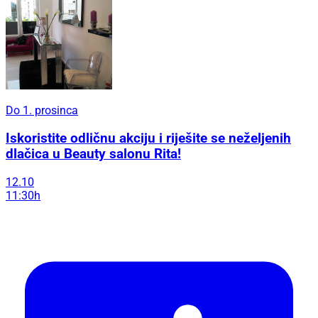
Do 1. prosinca
Iskoristite odličnu akciju i riješite se neželjenih
dlačica u Beauty salonu Rita!
12.10
11:30h