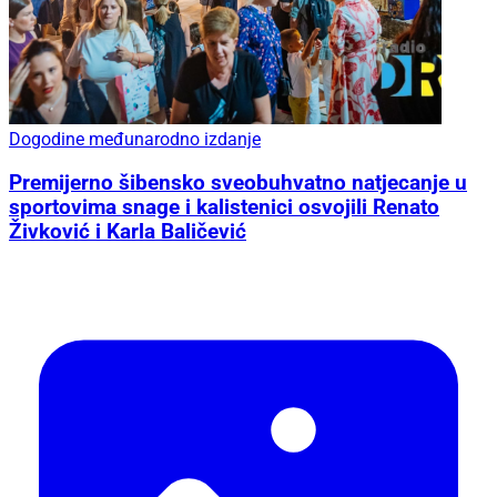
Dogodine međunarodno izdanje
Premijerno šibensko sveobuhvatno natjecanje u
sportovima snage i kalistenici osvojili Renato
Živković i Karla Baličević