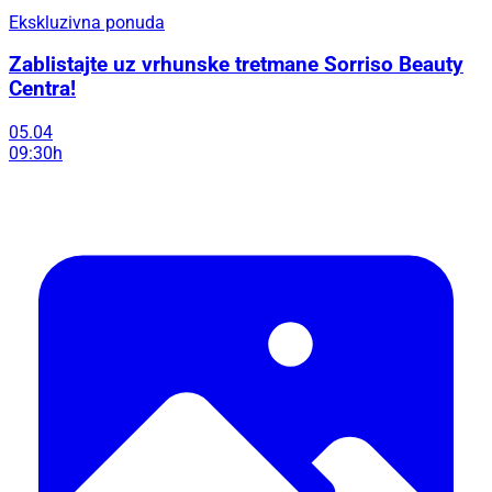
Ekskluzivna ponuda
Zablistajte uz vrhunske tretmane Sorriso Beauty
Centra!
05.04
09:30h