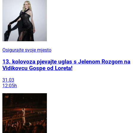
Osigurajte svoje mjesto
13. kolovoza pjevajte uglas s Jelenom Rozgom na
Vidikovcu Gospe od Loreta!
31.03
12:05h