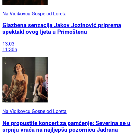
Na Vidikovcu Gospe od Loreta
Glazbena senzacija Jakov Jozinović priprema
spektakl ovog ljeta u Primoštenu
13.03
11:30h
Na Vidikovcu Gospe od Loreta
Ne propustite koncert za pamćenje: Severina se u
srpnju vraća na najljepšu pozornicu Jadrana