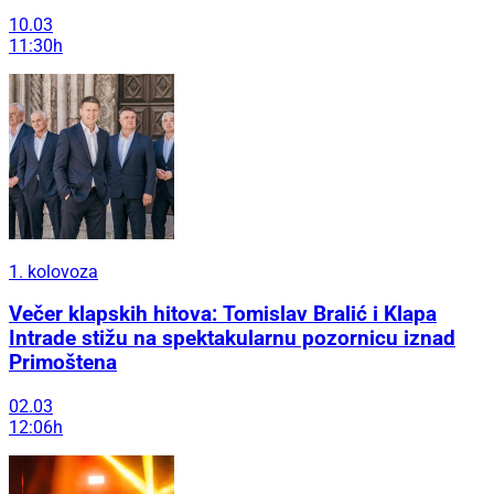
10.03
11:30h
1. kolovoza
Večer klapskih hitova: Tomislav Bralić i Klapa
Intrade stižu na spektakularnu pozornicu iznad
Primoštena
02.03
12:06h