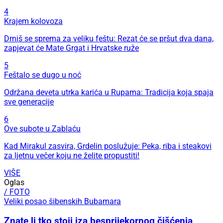
4
Krajem kolovoza
Drniš se sprema za veliku feštu: Rezat će se pršut dva dana,
zapjevat će Mate Grgat i Hrvatske ruže
5
Feštalo se dugo u noć
Održana deveta utrka karića u Rupama: Tradicija koja spaja
sve generacije
6
Ove subote u Zablaću
Kad Mirakul zasvira, Grdelin poslužuje: Peka, riba i steakovi
za ljetnu večer koju ne želite propustiti!
VIŠE
Oglas
/ FOTO
Veliki posao šibenskih Bubamara
Znate li tko stoji iza besprijekornog čišćenja