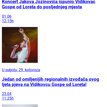
Koncert Jakova Jozinovića ispunio Vidikovac
Gospe od Loreta do posljednjeg mjesta
01.06
12:15h
U subotu, 29. kolovoza
Jedan od omiljenijih regionalnih izvođača ovog
ljeta pjeva na Vidikovcu Gospe od Loreta!
23.04
11:25h