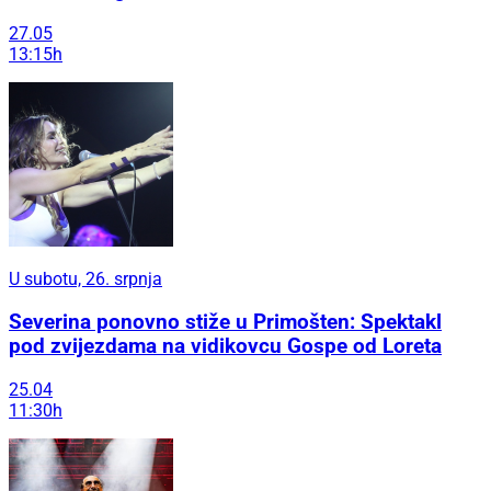
27.05
13:15h
U subotu, 26. srpnja
Severina ponovno stiže u Primošten: Spektakl
pod zvijezdama na vidikovcu Gospe od Loreta
25.04
11:30h