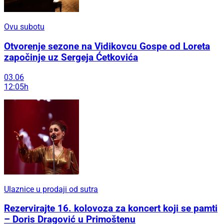
Ovu subotu
Otvorenje sezone na Vidikovcu Gospe od Loreta
započinje uz Sergeja Ćetkovića
03.06
12:05h
Ulaznice u prodaji od sutra
Rezervirajte 16. kolovoza za koncert koji se pamti
– Doris Dragović u Primoštenu