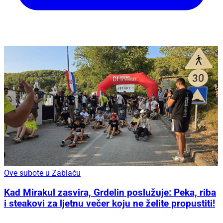
Ove subote u Zablaću
Kad Mirakul zasvira, Grdelin poslužuje: Peka, riba
i steakovi za ljetnu večer koju ne želite propustiti!