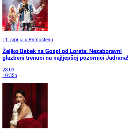
11. srpnja u Primoštenu
Željko Bebek na Gospi od Loreta: Nezaboravni
glazbeni trenuci na najljepšoj pozornici Jadrana!
28.03
10:55h