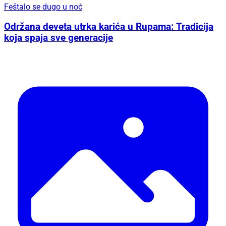
Feštalo se dugo u noć
Održana deveta utrka karića u Rupama: Tradicija
koja spaja sve generacije