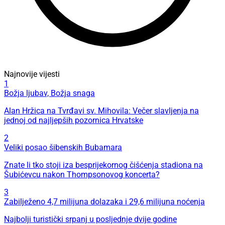
Najnovije vijesti
1
Božja ljubav, Božja snaga
Alan Hržica na Tvrđavi sv. Mihovila: Večer slavljenja na
jednoj od najljepših pozornica Hrvatske
2
Veliki posao šibenskih Bubamara
Znate li tko stoji iza besprijekornog čišćenja stadiona na
Šubićevcu nakon Thompsonovog koncerta?
3
Zabilježeno 4,7 milijuna dolazaka i 29,6 milijuna noćenja
Najbolji turistički srpanj u posljednje dvije godine