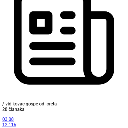
/ vidikovac-gospe-od-loreta
28 članaka
03.08
12:11h