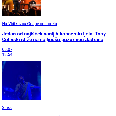
Na Vidikovcu Gospe od Loreta
Jedan od najiščekivanijih koncerata ljeta: Tony
Cetinski stiže na najljepšu pozornicu Jadrana
05.07
13:54h
Sinoć