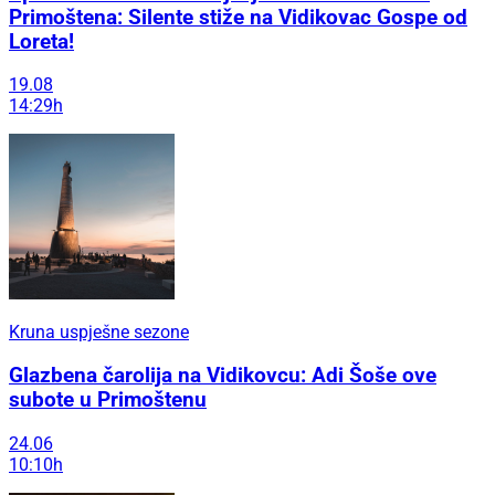
Primoštena: Silente stiže na Vidikovac Gospe od
Loreta!
19.08
14:29h
Kruna uspješne sezone
Glazbena čarolija na Vidikovcu: Adi Šoše ove
subote u Primoštenu
24.06
10:10h