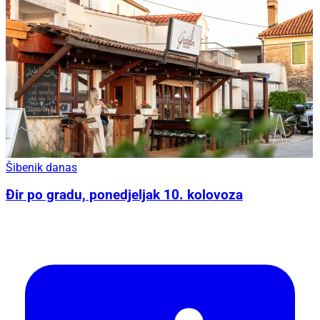
Šibenik danas
Đir po gradu, ponedjeljak 10. kolovoza