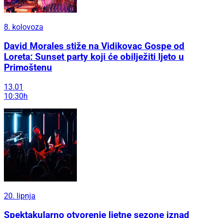
8. kolovoza
David Morales stiže na Vidikovac Gospe od
Loreta: Sunset party koji će obilježiti ljeto u
Primoštenu
13.01
10:30h
20. lipnja
Spektakularno otvorenje ljetne sezone iznad