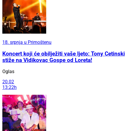
18. srpnja u Primoštenu
Koncert koji će obilježiti vaše ljeto: Tony Cetinski
stiže na Vidikovac Gospe od Loreta!
Oglas
20.02
13:22h