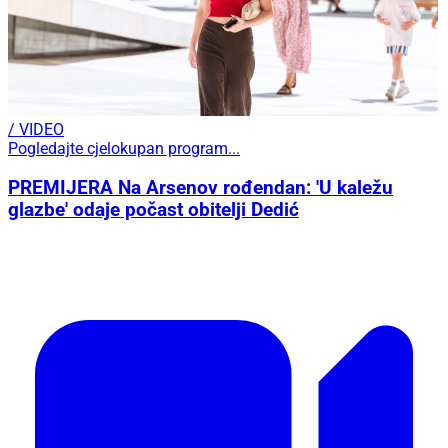
/ VIDEO
Pogledajte cjelokupan program...
PREMIJERA Na Arsenov rođendan: 'U kaležu
glazbe' odaje počast obitelji Dedić