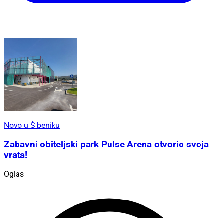
Novo u Šibeniku
Zabavni obiteljski park Pulse Arena otvorio svoja
vrata!
Oglas