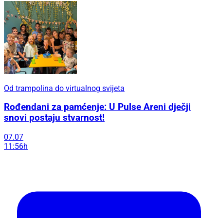
Od trampolina do virtualnog svijeta
Rođendani za pamćenje: U Pulse Areni dječji
snovi postaju stvarnost!
07.07
11:56h