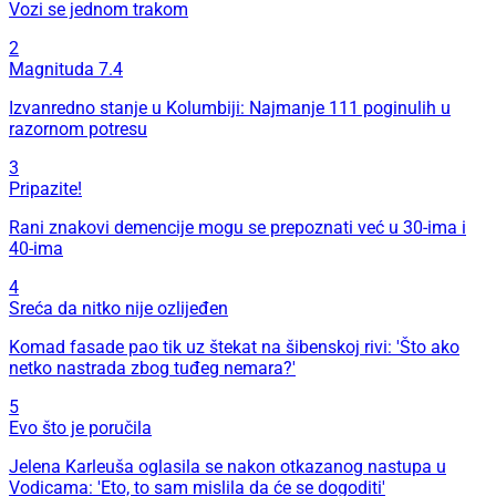
Vozi se jednom trakom
2
Magnituda 7.4
Izvanredno stanje u Kolumbiji: Najmanje 111 poginulih u
razornom potresu
3
Pripazite!
Rani znakovi demencije mogu se prepoznati već u 30-ima i
40-ima
4
Sreća da nitko nije ozlijeđen
Komad fasade pao tik uz štekat na šibenskoj rivi: 'Što ako
netko nastrada zbog tuđeg nemara?'
5
Evo što je poručila
Jelena Karleuša oglasila se nakon otkazanog nastupa u
Vodicama: 'Eto, to sam mislila da će se dogoditi'