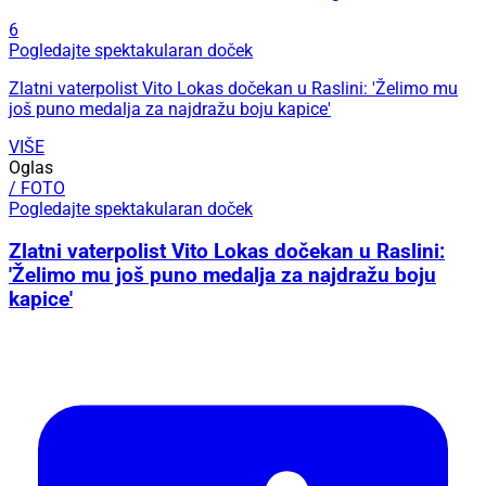
6
Pogledajte spektakularan doček
Zlatni vaterpolist Vito Lokas dočekan u Raslini: 'Želimo mu
još puno medalja za najdražu boju kapice'
VIŠE
Oglas
/ FOTO
Pogledajte spektakularan doček
Zlatni vaterpolist Vito Lokas dočekan u Raslini:
'Želimo mu još puno medalja za najdražu boju
kapice'