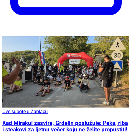
Ove subote u Zablaću
Kad Mirakul zasvira, Grdelin poslužuje: Peka, riba
i steakovi za ljetnu večer koju ne želite propustiti!