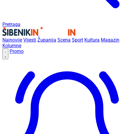
Pretraga
Najnovije
Vijesti
Županija
Scena
Sport
Kultura
Magazin
Kolumne
Promo