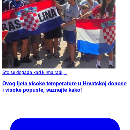
Što se događa kad klima radi,...
Ovog ljeta visoke temperature u Hrvatskoj donose
i visoke popuste, saznajte kako!