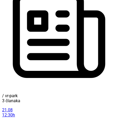
/ vr-park
3 članaka
21.08
12:30h