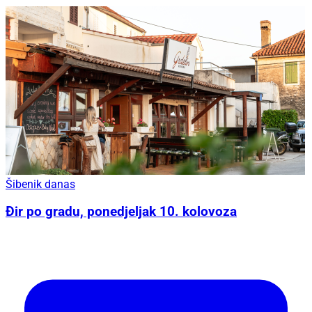
Šibenik danas
Đir po gradu, ponedjeljak 10. kolovoza