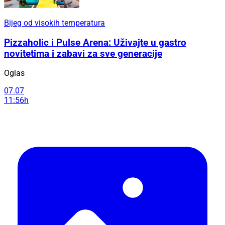
Bijeg od visokih temperatura
Pizzaholic i Pulse Arena: Uživajte u gastro
novitetima i zabavi za sve generacije
Oglas
07.07
11:56h