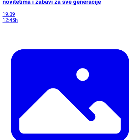
novitetima i zabavi za sve generacije
19.09
12:45h