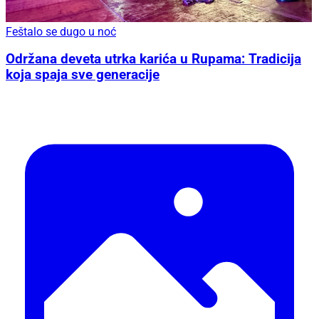
Feštalo se dugo u noć
Održana deveta utrka karića u Rupama: Tradicija
koja spaja sve generacije