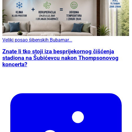
Veliki posao šibenskih Bubamar...
Znate li tko stoji iza besprijekornog čišćenja
stadiona na Šubićevcu nakon Thompsonovog
koncerta?