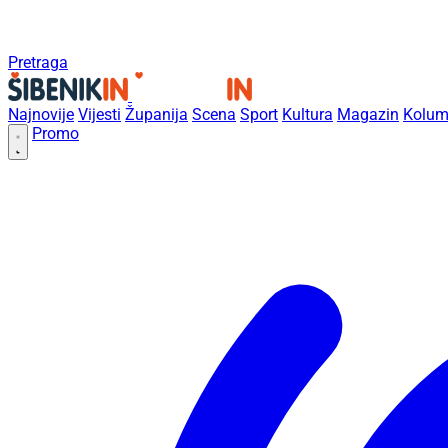
Pretraga
Najnovije
Vijesti
Županija
Scena
Sport
Kultura
Magazin
Kolum
Promo