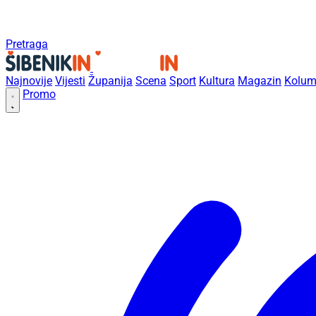
Pretraga
Najnovije
Vijesti
Županija
Scena
Sport
Kultura
Magazin
Kolum
Promo