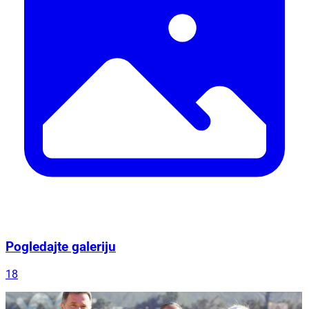
Pogledajte galeriju
18