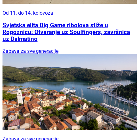
Od 11. do 14. kolovoza
Svjetska elita Big Game ribolova stiže u
Rogoznicu: Otvaranje uz Soulfingers, završnica
uz Dalmatino
Zabava za sve generacije
Zabava za sve generacije