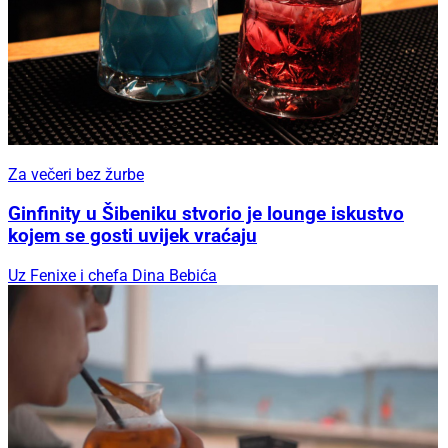
Za večeri bez žurbe
Ginfinity u Šibeniku stvorio je lounge iskustvo
kojem se gosti uvijek vraćaju
Uz Fenixe i chefa Dina Bebića