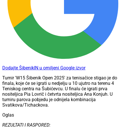
Dodajte ŠibenikIN u omiljeni Google izvor
Turnir 'W15 Šibenik Open 2025' za tenisačice stigao je do
finala, koje će se igrati u nedjelju u 10 ujutro na terenu 4
Teniskog centra na Šubićevcu. U finalu će igrati prva
nositeljica Pia Lovrič i četvrta nositeljica Ana Konjuh. U
turniru parova pobjedu je odnijela kombinacija
Svatikova/Tichackova.
Oglas
REZULTATI I RASPORED: