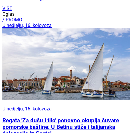
VIŠE
Oglas
/ PROMO
U nedjelju, 16. kolovoza
U nedjelju, 16. kolovoza
Regata 'Za dušu i tilo' ponovno okuplja čuvare
pomorske baštine: U Betinu stiže i talijanska