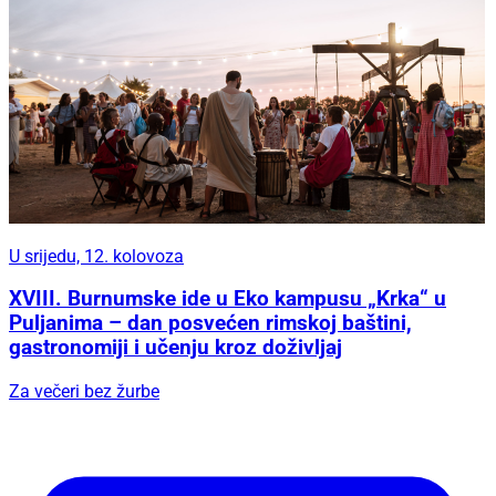
U srijedu, 12. kolovoza
XVIII. Burnumske ide u Eko kampusu „Krka“ u
Puljanima – dan posvećen rimskoj baštini,
gastronomiji i učenju kroz doživljaj
Za večeri bez žurbe