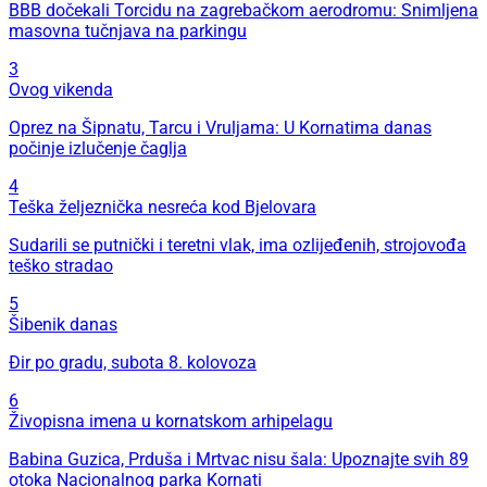
BBB dočekali Torcidu na zagrebačkom aerodromu: Snimljena
masovna tučnjava na parkingu
3
Ovog vikenda
Oprez na Šipnatu, Tarcu i Vruljama: U Kornatima danas
počinje izlučenje čaglja
4
Teška željeznička nesreća kod Bjelovara
Sudarili se putnički i teretni vlak, ima ozlijeđenih, strojovođa
teško stradao
5
Šibenik danas
Đir po gradu, subota 8. kolovoza
6
Živopisna imena u kornatskom arhipelagu
Babina Guzica, Prduša i Mrtvac nisu šala: Upoznajte svih 89
otoka Nacionalnog parka Kornati