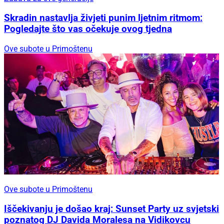
Skradin nastavlja živjeti punim ljetnim ritmom:
Pogledajte što vas očekuje ovog tjedna
Ove subote u Primoštenu
Ove subote u Primoštenu
Iščekivanju je došao kraj: Sunset Party uz svjetski
poznatog DJ Davida Moralesa na Vidikovcu