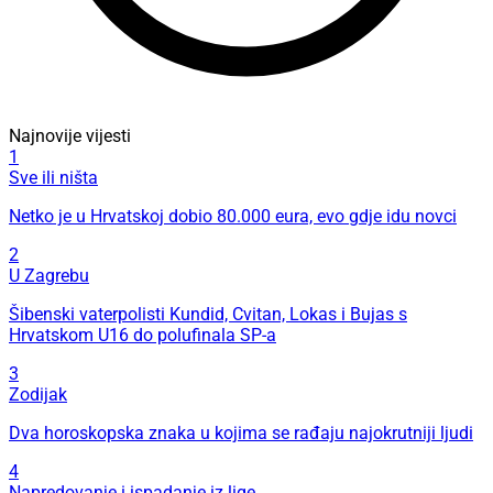
Najnovije vijesti
1
Sve ili ništa
Netko je u Hrvatskoj dobio 80.000 eura, evo gdje idu novci
2
U Zagrebu
Šibenski vaterpolisti Kundid, Cvitan, Lokas i Bujas s
Hrvatskom U16 do polufinala SP-a
3
Zodijak
Dva horoskopska znaka u kojima se rađaju najokrutniji ljudi
4
Napredovanje i ispadanje iz lige