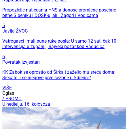
Propozicije natjecanja HNS-a donose promjene posebno
bitne Šibeniku i DOŠK-u, ali i Zagori i Vodicama
5
Javlja ŽVOC
Vatrogasci imali pune ruke posla: U samo 12 sati čak 10
intervencija u županiji, najveći požar kod Radučića
6
Povratak izvjestan
KK Zabok se oprostio od Širka i zaželio mu sreću doma:
Sjećate li se njegove prve sezone u Šibenci?
VIŠE
Oglas
/ PROMO
U nedjelju, 16. kolovoza