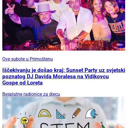
Ove subote u Primoštenu
Iščekivanju je došao kraj: Sunset Party uz svjetski
poznatog DJ Davida Moralesa na Vidikovcu
Gospe od Loreta
Besplatne radionice za djecu