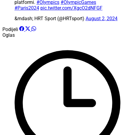
platformi.
#Olympics
#OlympicGames
#Paris2024
pic.twitter.com/XgcO2dNFGF
&mdash; HRT Sport (@HRTsport)
August 2, 2024
Podijeli
Oglas