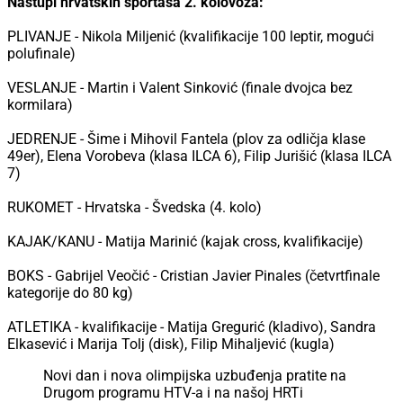
Nastupi hrvatskih sportaša 2. kolovoza:
PLIVANJE - Nikola Miljenić (kvalifikacije 100 leptir, mogući
polufinale)
VESLANJE - Martin i Valent Sinković (finale dvojca bez
kormilara)
JEDRENJE - Šime i Mihovil Fantela (plov za odličja klase
49er), Elena Vorobeva (klasa ILCA 6), Filip Jurišić (klasa ILCA
7)
RUKOMET - Hrvatska - Švedska (4. kolo)
KAJAK/KANU - Matija Marinić (kajak cross, kvalifikacije)
BOKS - Gabrijel Veočić - Cristian Javier Pinales (četvrtfinale
kategorije do 80 kg)
ATLETIKA - kvalifikacije - Matija Gregurić (kladivo), Sandra
Elkasević i Marija Tolj (disk), Filip Mihaljević (kugla)
Novi dan i nova olimpijska uzbuđenja pratite na
Drugom programu HTV-a i na našoj HRTi