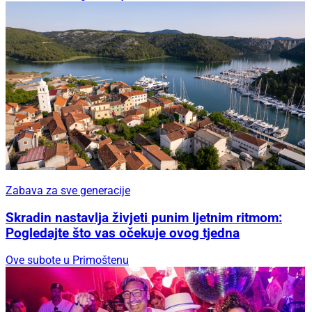
Zabava za sve generacije
Skradin nastavlja živjeti punim ljetnim ritmom:
Pogledajte što vas očekuje ovog tjedna
Ove subote u Primoštenu