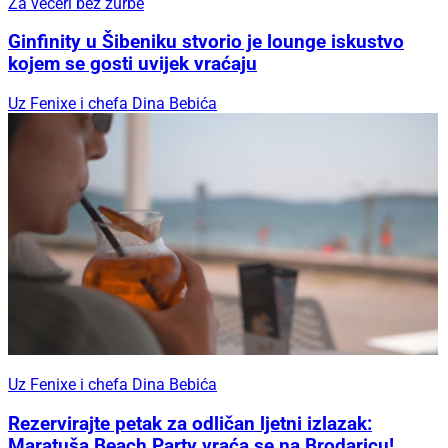
Za večeri bez žurbe
Ginfinity u Šibeniku stvorio je lounge iskustvo
kojem se gosti uvijek vraćaju
Uz Fenixe i chefa Dina Bebića
Uz Fenixe i chefa Dina Bebića
Rezervirajte petak za odličan ljetni izlazak:
Maratuša Beach Party vraća se na Brodaricu!