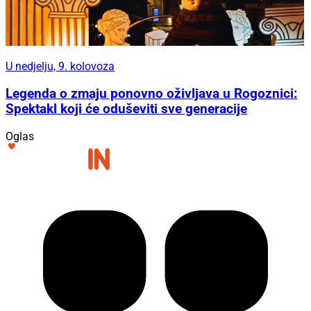
U nedjelju, 9. kolovoza
Legenda o zmaju ponovno oživljava u Rogoznici:
Spektakl koji će oduševiti sve generacije
Oglas