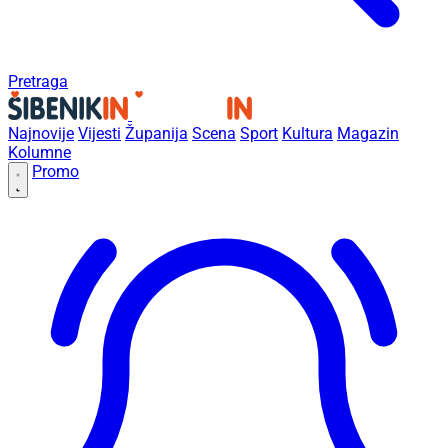
Pretraga
Najnovije
Vijesti
Županija
Scena
Sport
Kultura
Magazin
Kolumne
Promo