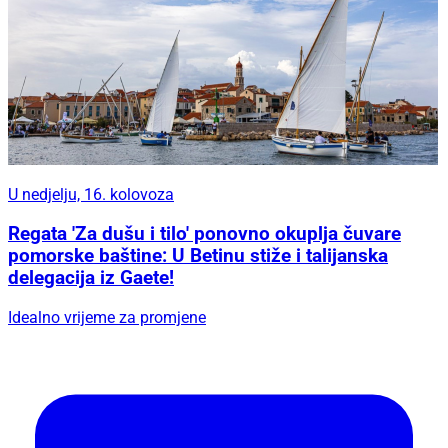
U nedjelju, 16. kolovoza
Regata 'Za dušu i tilo' ponovno okuplja čuvare
pomorske baštine: U Betinu stiže i talijanska
delegacija iz Gaete!
Idealno vrijeme za promjene