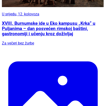
U srijedu, 12. kolovoza
XVIII. Burnumske ide u Eko kampusu „Krka“ u
Puljanima – dan posvećen rimskoj baštini,
gastronomiji i učenju kroz doživljaj
Za večeri bez žurbe