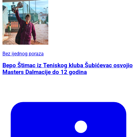
Bez ijednog poraza
Bepo Štimac iz Teniskog kluba Šubićevac osvojio
Masters Dalmacije do 12 godina