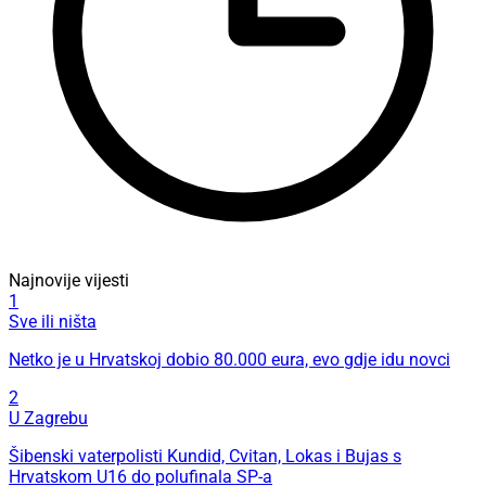
Najnovije vijesti
1
Sve ili ništa
Netko je u Hrvatskoj dobio 80.000 eura, evo gdje idu novci
2
U Zagrebu
Šibenski vaterpolisti Kundid, Cvitan, Lokas i Bujas s
Hrvatskom U16 do polufinala SP-a