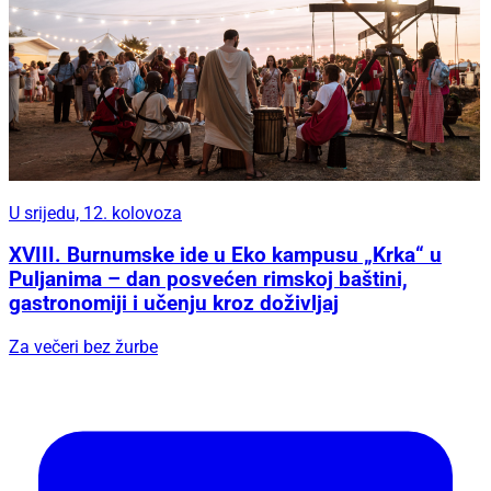
U srijedu, 12. kolovoza
XVIII. Burnumske ide u Eko kampusu „Krka“ u
Puljanima – dan posvećen rimskoj baštini,
gastronomiji i učenju kroz doživljaj
Za večeri bez žurbe