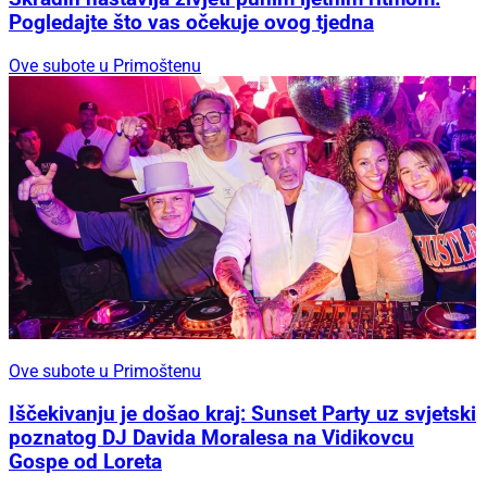
Pogledajte što vas očekuje ovog tjedna
Ove subote u Primoštenu
Ove subote u Primoštenu
Iščekivanju je došao kraj: Sunset Party uz svjetski
poznatog DJ Davida Moralesa na Vidikovcu
Gospe od Loreta