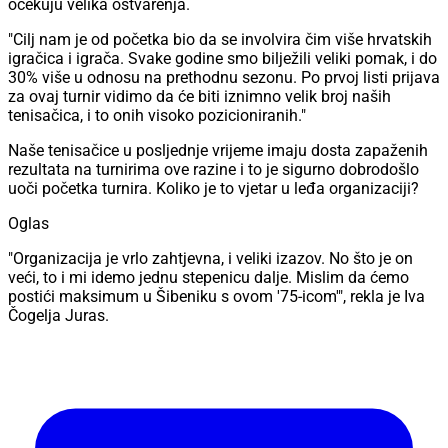
očekuju velika ostvarenja.
"Cilj nam je od početka bio da se involvira čim više hrvatskih
igračica i igrača. Svake godine smo bilježili veliki pomak, i do
30% više u odnosu na prethodnu sezonu. Po prvoj listi prijava
za ovaj turnir vidimo da će biti iznimno velik broj naših
tenisačica, i to onih visoko pozicioniranih."
Naše tenisačice u posljednje vrijeme imaju dosta zapaženih
rezultata na turnirima ove razine i to je sigurno dobrodošlo
uoči početka turnira. Koliko je to vjetar u leđa organizaciji?
Oglas
"Organizacija je vrlo zahtjevna, i veliki izazov. No što je on
veći, to i mi idemo jednu stepenicu dalje. Mislim da ćemo
postići maksimum u Šibeniku s ovom '75-icom'", rekla je Iva
Čogelja Juras.