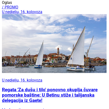
Oglas
/ PROMO
U nedjelju, 16. kolovoza
U nedjelju, 16. kolovoza
Regata 'Za dušu i tilo' ponovno okuplja čuvare
pomorske baštine: U Betinu stiže i talijanska
delegacija iz Gaete!