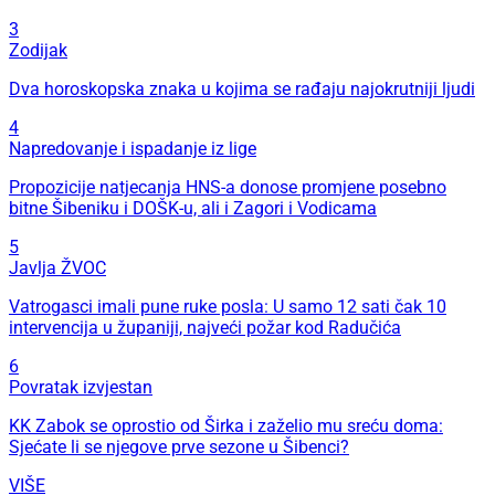
3
Zodijak
Dva horoskopska znaka u kojima se rađaju najokrutniji ljudi
4
Napredovanje i ispadanje iz lige
Propozicije natjecanja HNS-a donose promjene posebno
bitne Šibeniku i DOŠK-u, ali i Zagori i Vodicama
5
Javlja ŽVOC
Vatrogasci imali pune ruke posla: U samo 12 sati čak 10
intervencija u županiji, najveći požar kod Radučića
6
Povratak izvjestan
KK Zabok se oprostio od Širka i zaželio mu sreću doma:
Sjećate li se njegove prve sezone u Šibenci?
VIŠE