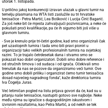
utorak 1. listopada.
U prilično jakoj konkurenciji izravan ulazak u glavni turnir na
temelju plasmana na WTA listi zaslužile su tri hrvatske
tenisačice - Petra Martić, Lea Bošković i Lucija Ćirić Bagarić.
Za još neke bit će mjesta zahvaljujući pozivnicama, a neke će
pokušati proći kvalifikacije, pa će ih sigurno biti još više u
glavnom turniru.
- Sve je krenulo prije tri-četiri godine, kad smo organizirali čak
pet uzastopnih turnira i tada smo bili pravi pioniri u
organizaciji tako velikih profesionalnih turnira na svjetskoj
razini. To je trajalo četrdesetak dana i stvarno smo se
pokazali kao dobri organizatori. Dobili smo dobre reference i
od stručnih timova i od sudaca i od igrača. Očekivali smo
trenutak da nas se pozove da organiziramo veći turnir. Ove
godine smo dobili priliku i organizirat ćemo turnir tenisačica
dosad najvećeg nagradnog fonda", kaže direktorica turnira
Iva Čogelja Juras.
Već letimičan pogled na listu prijava govori da će, kad su u
pitanju naše tenisačice, nastupiti gotovo sve najbolje. Neke
među njima su igračice s dugogodišnjim iskustvom i
izvrsnim rezultatima, kao Petra Martić, a od nekih se tek