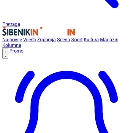
Pretraga
Najnovije
Vijesti
Županija
Scena
Sport
Kultura
Magazin
Kolumne
Promo