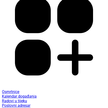
Osmrtnice
Kalendar događanja
Radovi u tijeku
Poslovni adresar