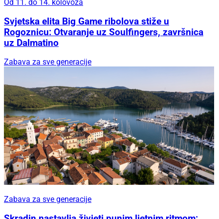
Od 11. do 14. kolovoza
Svjetska elita Big Game ribolova stiže u
Rogoznicu: Otvaranje uz Soulfingers, završnica
uz Dalmatino
Zabava za sve generacije
Zabava za sve generacije
Skradin nastavlja živjeti punim ljetnim ritmom: