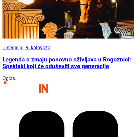
U nedjelju, 9. kolovoza
Legenda o zmaju ponovno oživljava u Rogoznici:
Spektakl koji će oduševiti sve generacije
Oglas