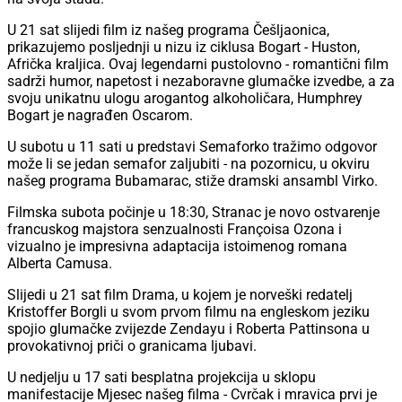
U 21 sat slijedi film iz našeg programa Češljaonica,
prikazujemo posljednji u nizu iz ciklusa Bogart - Huston,
Afrička kraljica. Ovaj legendarni pustolovno - romantični film
sadrži humor, napetost i nezaboravne glumačke izvedbe, a za
svoju unikatnu ulogu arogantog alkoholičara, Humphrey
Bogart je nagrađen Oscarom.
U subotu u 11 sati u predstavi Semaforko tražimo odgovor
može li se jedan semafor zaljubiti - na pozornicu, u okviru
našeg programa Bubamarac, stiže dramski ansambl Virko.
Filmska subota počinje u 18:30, Stranac je novo ostvarenje
francuskog majstora senzualnosti Françoisa Ozona i
vizualno je impresivna adaptacija istoimenog romana
Alberta Camusa.
Slijedi u 21 sat film Drama, u kojem je norveški redatelj
Kristoffer Borgli u svom prvom filmu na engleskom jeziku
spojio glumačke zvijezde Zendayu i Roberta Pattinsona u
provokativnoj priči o granicama ljubavi.
U nedjelju u 17 sati besplatna projekcija u sklopu
manifestacije Mjesec našeg filma - Cvrčak i mravica prvi je