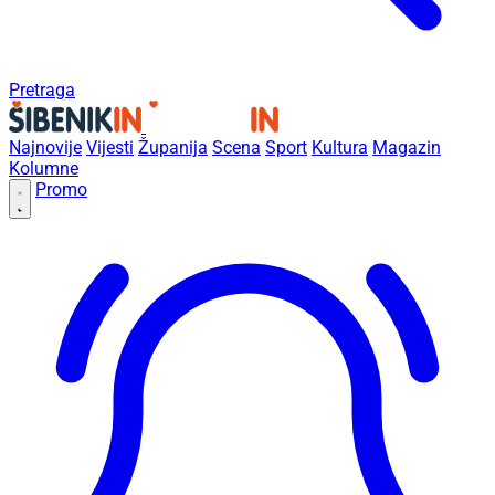
Pretraga
Najnovije
Vijesti
Županija
Scena
Sport
Kultura
Magazin
Kolumne
Promo