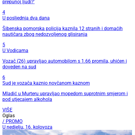
prepunoj ljudi?'
4
U posljednja dva dana
Šibenska pomorska policija kaznila 12 stranih i domaćih
nautičara zbog nedozvoljenog glisiranja
5
U Vodicama
Vozač (26) upravljao automobilom s 1.66 promila, uhićen i
doveden na sud
6
Sud je vozača kaznio novčanom kaznom
Mladić u Murteru upravljao mopedom suprotnim smjerom i
pod utjecajem alkohola
VIŠE
Oglas
/ PROMO
U nedjelju, 16. kolovoza