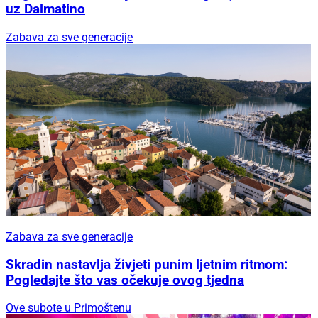
uz Dalmatino
Zabava za sve generacije
Zabava za sve generacije
Skradin nastavlja živjeti punim ljetnim ritmom:
Pogledajte što vas očekuje ovog tjedna
Ove subote u Primoštenu