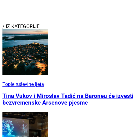
Emocije u 'Arsenovoj kući': Pet godina nakon
koncerta povodom otvorenja, predstavljen album
Matije Dedića
Na sv. Mihovilu
Prvi hrvatski koncert Cheta Fakera u Šibeniku, za
nastavak zabave zadužen Kristijan Molnar