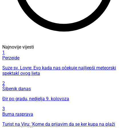
Najnovije vijesti
1
Perzeide
Suze sv. Lovre: Evo kada nas očekuje najljepši meteorski
spektakl ovog ljeta
2
Šibenik danas
Đir po gradu, nedjelja 9. kolovoza
3
Burna rasprava
Turist na Viru: 'Kome da prijavim da se ker kupa na plaži