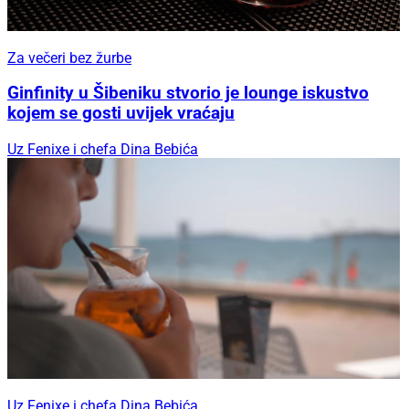
Za večeri bez žurbe
Ginfinity u Šibeniku stvorio je lounge iskustvo
kojem se gosti uvijek vraćaju
Uz Fenixe i chefa Dina Bebića
Uz Fenixe i chefa Dina Bebića