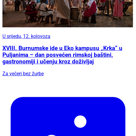
U srijedu, 12. kolovoza
XVIII. Burnumske ide u Eko kampusu „Krka“ u
Puljanima – dan posvećen rimskoj baštini,
gastronomiji i učenju kroz doživljaj
Za večeri bez žurbe