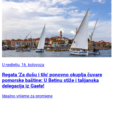
U nedjelju, 16. kolovoza
Regata 'Za dušu i tilo' ponovno okuplja čuvare
pomorske baštine: U Betinu stiže i talijanska
delegacija iz Gaete!
Idealno vrijeme za promjene