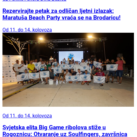
Rezervirajte petak za odličan ljetni izlazak:
Maratuša Beach Party vraća se na Brodaricu!
Od 11. do 14. kolovoza
Od 11. do 14. kolovoza
Svjetska elita Big Game ribolova stiže u
Rogoznicu: Otvaranje uz Soulfingers, završnica