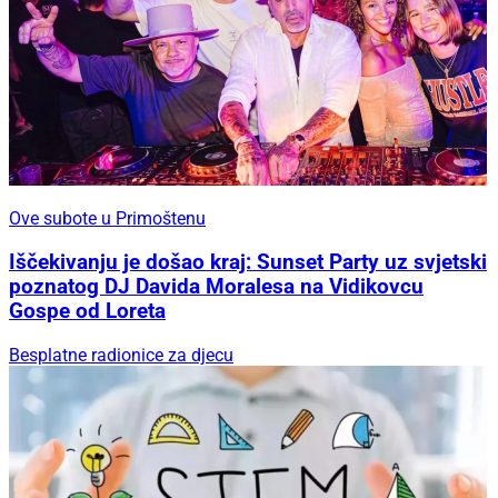
Ove subote u Primoštenu
Iščekivanju je došao kraj: Sunset Party uz svjetski
poznatog DJ Davida Moralesa na Vidikovcu
Gospe od Loreta
Besplatne radionice za djecu