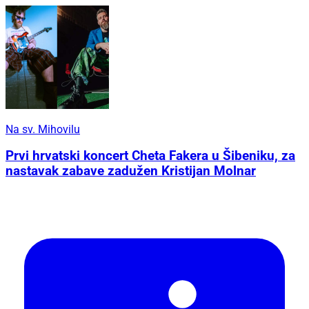
Na sv. Mihovilu
Prvi hrvatski koncert Cheta Fakera u Šibeniku, za
nastavak zabave zadužen Kristijan Molnar