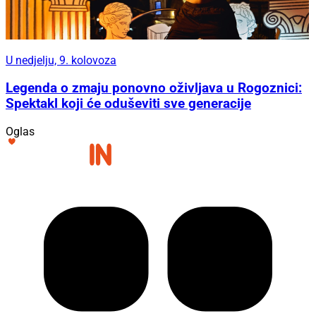
U nedjelju, 9. kolovoza
Legenda o zmaju ponovno oživljava u Rogoznici:
Spektakl koji će oduševiti sve generacije
Oglas