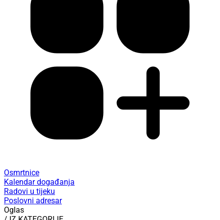
Osmrtnice
Kalendar događanja
Radovi u tijeku
Poslovni adresar
Oglas
/ IZ KATEGORIJE