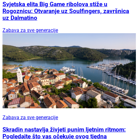
Svjetska elita Big Game ribolova stiže u
Rogoznicu: Otvaranje uz Soulfingers, završnica
uz Dalmatino
Zabava za sve generacije
Zabava za sve generacije
Skradin nastavlja živjeti punim ljetnim ritmom:
Pogledajte što vas očekuje ovog tjedna