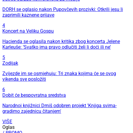
DORH se oglasio nakon Pupovčevih prozivki: Otkrili jesu li
zaprimili kaznene prijave
4
Koncert na Veliku Gospu
Hacienda se oglasila nakon kritika zbog koncerta Jelene
Karleuše: ‘Svatko ima pravo odlučiti želi li doći ili ne’
5
Zodijak
Zvijezde im se osmjehuju: Tri znaka kojima će se ovog
vikenda sve posložiti
6
Dobit će bespovratna sredstva
Narodnoj knjižnici Drniš odobren projekt 'Knjiga svima-
gradimo zajednicu čitanjem'
VIŠE
Oglas
/ PROMO