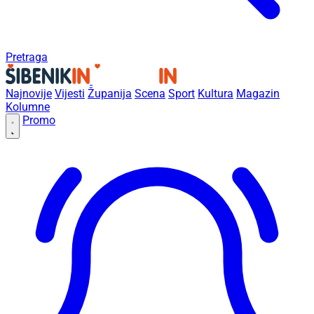
Pretraga
Najnovije
Vijesti
Županija
Scena
Sport
Kultura
Magazin
Kolumne
Promo