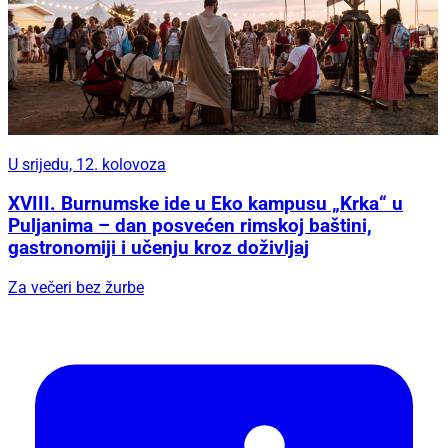
U srijedu, 12. kolovoza
XVIII. Burnumske ide u Eko kampusu „Krka“ u
Puljanima – dan posvećen rimskoj baštini,
gastronomiji i učenju kroz doživljaj
Za večeri bez žurbe