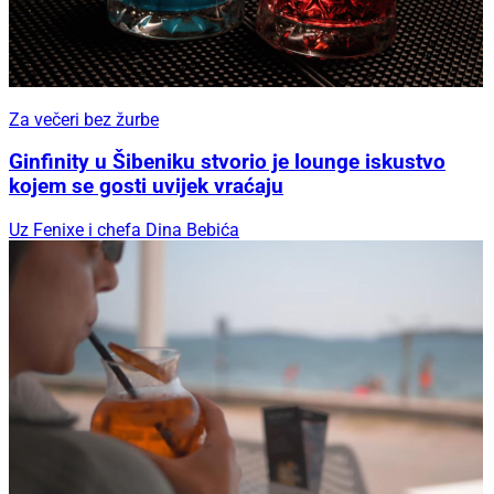
Za večeri bez žurbe
Ginfinity u Šibeniku stvorio je lounge iskustvo
kojem se gosti uvijek vraćaju
Uz Fenixe i chefa Dina Bebića