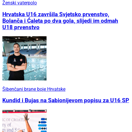
Ženski vaterpolo
Hrvatska U16 završila Svjetsko prvenstvo,
Bolanča i Ćaleta po dva gola, slijedi im odmah
U18 prvenstvo
Šibenčani brane boje Hrvatske
Kundid i Bujas na Sabionijevom popisu za U16 SP