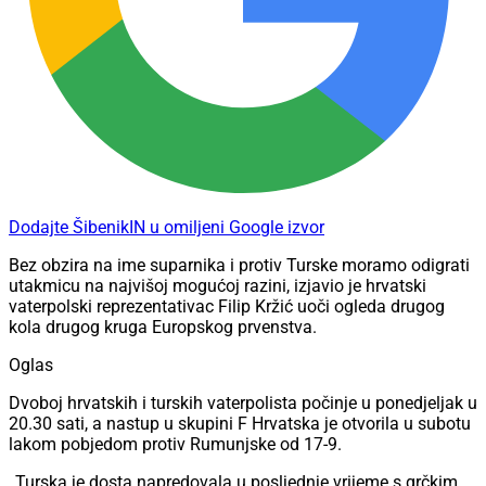
Dodajte ŠibenikIN u omiljeni Google izvor
Bez obzira na ime suparnika i protiv Turske moramo odigrati
utakmicu na najvišoj mogućoj razini, izjavio je hrvatski
vaterpolski reprezentativac Filip Kržić uoči ogleda drugog
kola drugog kruga Europskog prvenstva.
Oglas
Dvoboj hrvatskih i turskih vaterpolista počinje u ponedjeljak u
20.30 sati, a nastup u skupini F Hrvatska je otvorila u subotu
lakom pobjedom protiv Rumunjske od 17-9.
„Turska je dosta napredovala u posljednje vrijeme s grčkim