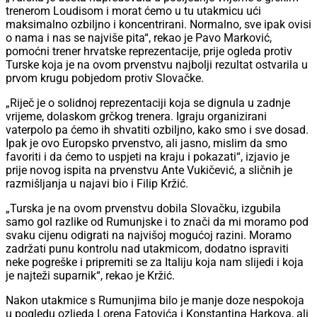
trenerom Loudisom i morat ćemo u tu utakmicu ući
maksimalno ozbiljno i koncentrirani. Normalno, sve ipak ovisi
o nama i nas se najviše pita“, rekao je Pavo Marković,
pomoćni trener hrvatske reprezentacije, prije ogleda protiv
Turske koja je na ovom prvenstvu najbolji rezultat ostvarila u
prvom krugu pobjedom protiv Slovačke.
„Riječ je o solidnoj reprezentaciji koja se dignula u zadnje
vrijeme, dolaskom grčkog trenera. Igraju organizirani
vaterpolo pa ćemo ih shvatiti ozbiljno, kako smo i sve dosad.
Ipak je ovo Europsko prvenstvo, ali jasno, mislim da smo
favoriti i da ćemo to uspjeti na kraju i pokazati“, izjavio je
prije novog ispita na prvenstvu Ante Vukičević, a sličnih je
razmišljanja u najavi bio i Filip Kržić.
„Turska je na ovom prvenstvu dobila Slovačku, izgubila
samo gol razlike od Rumunjske i to znači da mi moramo pod
svaku cijenu odigrati na najvišoj mogućoj razini. Moramo
zadržati punu kontrolu nad utakmicom, dodatno ispraviti
neke pogreške i pripremiti se za Italiju koja nam slijedi i koja
je najteži suparnik“, rekao je Kržić.
Nakon utakmice s Rumunjima bilo je manje doze nespokoja
u pogledu ozljeda Lorena Fatovića i Konstantina Harkova, ali