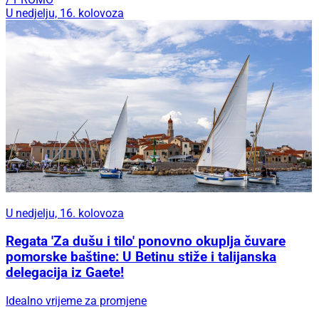
U nedjelju, 16. kolovoza
U nedjelju, 16. kolovoza
Regata 'Za dušu i tilo' ponovno okuplja čuvare
pomorske baštine: U Betinu stiže i talijanska
delegacija iz Gaete!
Idealno vrijeme za promjene