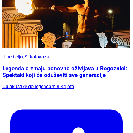
U nedjelju, 9. kolovoza
Legenda o zmaju ponovno oživljava u Rogoznici:
Spektakl koji će oduševiti sve generacije
Od akustike do legendarnih Kojota