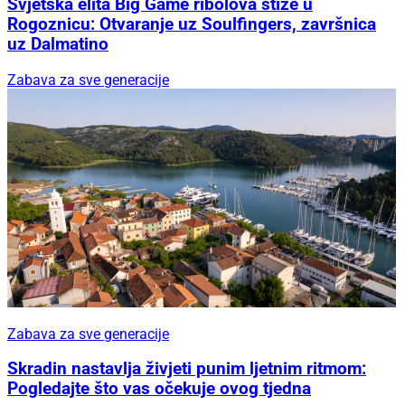
Svjetska elita Big Game ribolova stiže u
Rogoznicu: Otvaranje uz Soulfingers, završnica
uz Dalmatino
Zabava za sve generacije
Zabava za sve generacije
Skradin nastavlja živjeti punim ljetnim ritmom:
Pogledajte što vas očekuje ovog tjedna