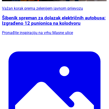
Važan korak prema zelenijem javnom prijevozu
Šibenik spreman za dolazak električnih autobusa:
Izgrađeno 12 punionica na kolodvoru
Pronađite inspiraciju na vrhu Masne ulice