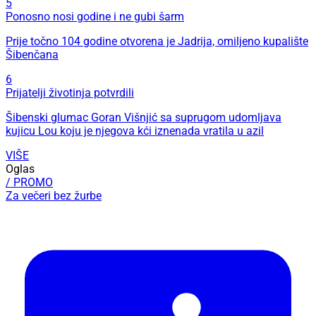
5
Ponosno nosi godine i ne gubi šarm
Prije točno 104 godine otvorena je Jadrija, omiljeno kupalište
Šibenčana
6
Prijatelji životinja potvrdili
Šibenski glumac Goran Višnjić sa suprugom udomljava
kujicu Lou koju je njegova kći iznenada vratila u azil
VIŠE
Oglas
/ PROMO
Za večeri bez žurbe