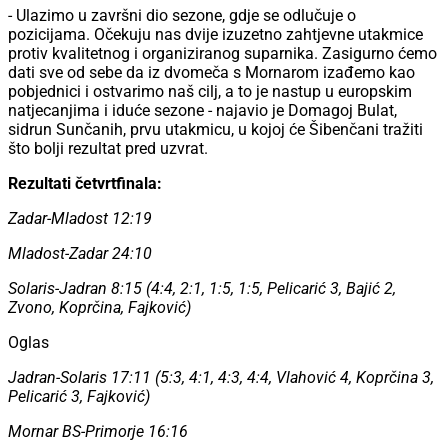
- Ulazimo u završni dio sezone, gdje se odlučuje o
pozicijama. Očekuju nas dvije izuzetno zahtjevne utakmice
protiv kvalitetnog i organiziranog suparnika. Zasigurno ćemo
dati sve od sebe da iz dvomeča s Mornarom izađemo kao
pobjednici i ostvarimo naš cilj, a to je nastup u europskim
natjecanjima i iduće sezone - najavio je Domagoj Bulat,
sidrun Sunčanih, prvu utakmicu, u kojoj će Šibenčani tražiti
što bolji rezultat pred uzvrat.
Rezultati četvrtfinala:
Zadar-Mladost 12:19
Mladost-Zadar 24:10
Solaris-Jadran 8:15 (4:4, 2:1, 1:5, 1:5, Pelicarić 3, Bajić 2,
Zvono, Koprčina, Fajković)
Oglas
Jadran-Solaris 17:11 (5:3, 4:1, 4:3, 4:4, Vlahović 4, Koprčina 3,
Pelicarić 3, Fajković)
Mornar BS-Primorje 16:16