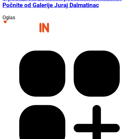
Počnite od Galerije Juraj Dalmatinac
Oglas