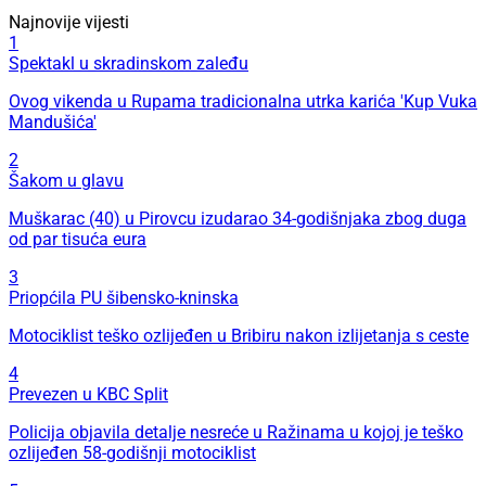
Najnovije vijesti
1
Spektakl u skradinskom zaleđu
Ovog vikenda u Rupama tradicionalna utrka karića 'Kup Vuka
Mandušića'
2
Šakom u glavu
Muškarac (40) u Pirovcu izudarao 34-godišnjaka zbog duga
od par tisuća eura
3
Priopćila PU šibensko-kninska
Motociklist teško ozlijeđen u Bribiru nakon izlijetanja s ceste
4
Prevezen u KBC Split
Policija objavila detalje nesreće u Ražinama u kojoj je teško
ozlijeđen 58-godišnji motociklist