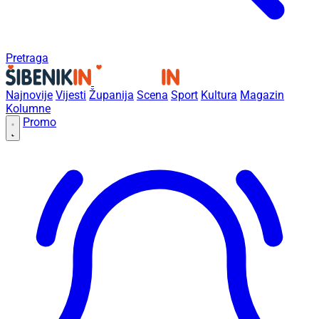
Pretraga
Najnovije
Vijesti
Županija
Scena
Sport
Kultura
Magazin
Kolumne
Promo