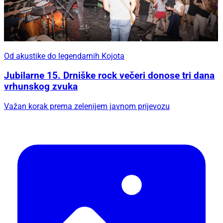
Od akustike do legendarnih Kojota
Jubilarne 15. Drniške rock večeri donose tri dana
vrhunskog zvuka
Važan korak prema zelenijem javnom prijevozu