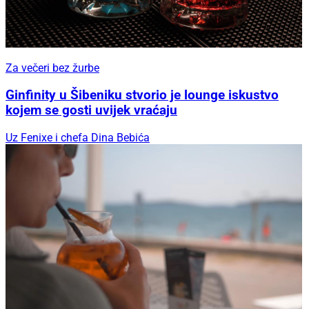
Za večeri bez žurbe
Ginfinity u Šibeniku stvorio je lounge iskustvo
kojem se gosti uvijek vraćaju
Uz Fenixe i chefa Dina Bebića