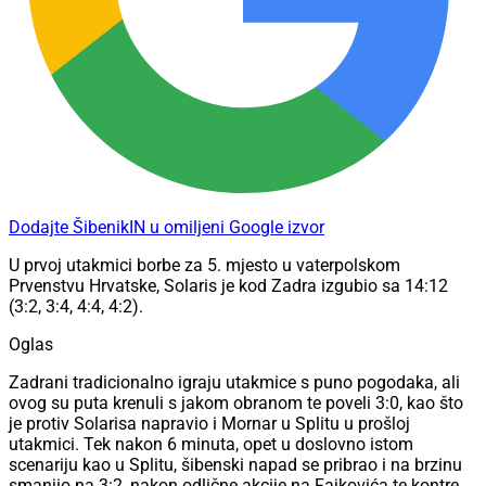
Dodajte ŠibenikIN u omiljeni Google izvor
U prvoj utakmici borbe za 5. mjesto u vaterpolskom
Prvenstvu Hrvatske, Solaris je kod Zadra izgubio sa 14:12
(3:2, 3:4, 4:4, 4:2).
Oglas
Zadrani tradicionalno igraju utakmice s puno pogodaka, ali
ovog su puta krenuli s jakom obranom te poveli 3:0, kao što
je protiv Solarisa napravio i Mornar u Splitu u prošloj
utakmici. Tek nakon 6 minuta, opet u doslovno istom
scenariju kao u Splitu, šibenski napad se pribrao i na brzinu
smanjio na 3:2, nakon odlične akcije na Fajkovića te kontre