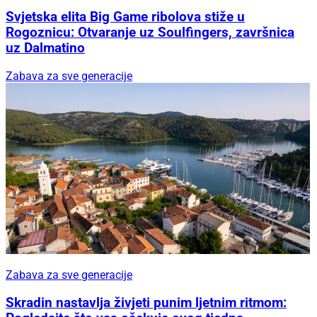
Svjetska elita Big Game ribolova stiže u
Rogoznicu: Otvaranje uz Soulfingers, završnica
uz Dalmatino
Zabava za sve generacije
Zabava za sve generacije
Skradin nastavlja živjeti punim ljetnim ritmom: