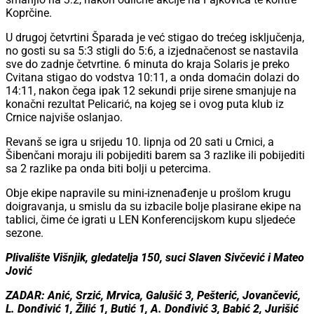
Koprčine.
U drugoj četvrtini Šparada je već stigao do trećeg isključenja,
no gosti su sa 5:3 stigli do 5:6, a izjednačenost se nastavila
sve do zadnje četvrtine. 6 minuta do kraja Solaris je preko
Cvitana stigao do vodstva 10:11, a onda domaćin dolazi do
14:11, nakon čega ipak 12 sekundi prije sirene smanjuje na
konačni rezultat Pelicarić, na kojeg se i ovog puta klub iz
Crnice najviše oslanjao.
Revanš se igra u srijedu 10. lipnja od 20 sati u Crnici, a
Šibenčani moraju ili pobijediti barem sa 3 razlike ili pobijediti
sa 2 razlike pa onda biti bolji u petercima.
Obje ekipe napravile su mini-iznenađenje u prošlom krugu
doigravanja, u smislu da su izbacile bolje plasirane ekipe na
tablici, čime će igrati u LEN Konferencijskom kupu sljedeće
sezone.
Plivalište Višnjik, gledatelja 150, suci Slaven Sivčević i Mateo
Jović
ZADAR: Anić, Srzić, Mrvica, Galušić 3, Pešterić, Jovančević,
L. Donđivić 1, Žilić 1, Butić 1, A. Donđivić 3, Babić 2, Jurišić