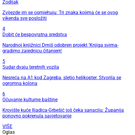
Zodijak
Zvijezde im se osmjehuju: Tri znaka kojima će se ovog
vikenda sve posložiti
4
Dobit će bespovratna sredstva
Narodnoj knjižnici Drniš odobren projekt 'Knjiga svima-
gradimo zajednicu čitanjem'
5
Sudar dvaju teretnih vozila
Nesreća na A1 kod Zagreba, sletio helikopter. Stvorila se
ogromna kolona
6
Očuvanje kulturne baštine
Krovište kuće Iljadica-Grbešić još čeka sanaciju: Županija
ponovno pokrenula savjetovanje
VIŠE
Oglas