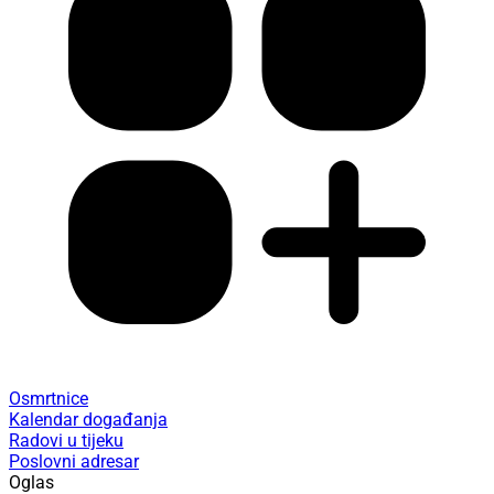
Osmrtnice
Kalendar događanja
Radovi u tijeku
Poslovni adresar
Oglas