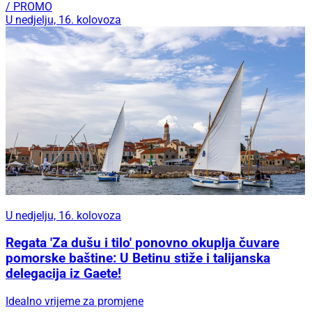
/ PROMO
U nedjelju, 16. kolovoza
U nedjelju, 16. kolovoza
Regata 'Za dušu i tilo' ponovno okuplja čuvare
pomorske baštine: U Betinu stiže i talijanska
delegacija iz Gaete!
Idealno vrijeme za promjene