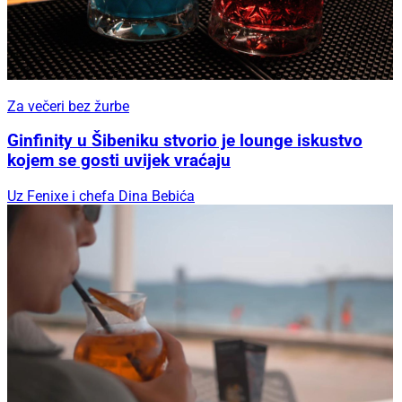
Za večeri bez žurbe
Ginfinity u Šibeniku stvorio je lounge iskustvo
kojem se gosti uvijek vraćaju
Uz Fenixe i chefa Dina Bebića