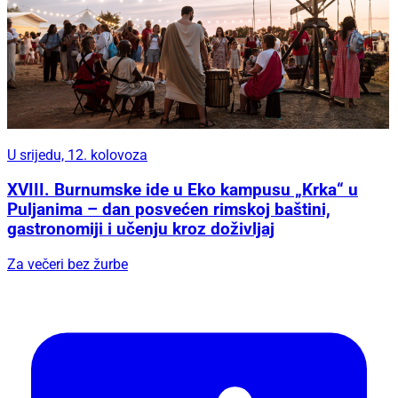
U srijedu, 12. kolovoza
XVIII. Burnumske ide u Eko kampusu „Krka“ u
Puljanima – dan posvećen rimskoj baštini,
gastronomiji i učenju kroz doživljaj
Za večeri bez žurbe