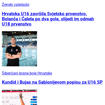
Ženski vaterpolo
Hrvatska U16 završila Svjetsko prvenstvo,
Bolanča i Ćaleta po dva gola, slijedi im odmah
U18 prvenstvo
Šibenčani brane boje Hrvatske
Kundid i Bujas na Sabionijevom popisu za U16 SP