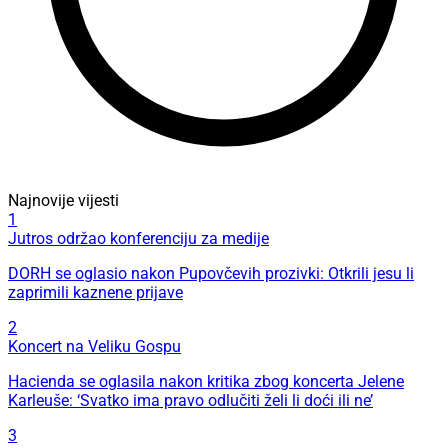
Najnovije vijesti
1
Jutros održao konferenciju za medije
DORH se oglasio nakon Pupovčevih prozivki: Otkrili jesu li
zaprimili kaznene prijave
2
Koncert na Veliku Gospu
Hacienda se oglasila nakon kritika zbog koncerta Jelene
Karleuše: ‘Svatko ima pravo odlučiti želi li doći ili ne’
3