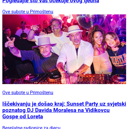
Pogledajte što vas očekuje ovog tjedna
Ove subote u Primoštenu
Ove subote u Primoštenu
Iščekivanju je došao kraj: Sunset Party uz svjetski
poznatog DJ Davida Moralesa na Vidikovcu
Gospe od Loreta
Besplatne radionice za djecu