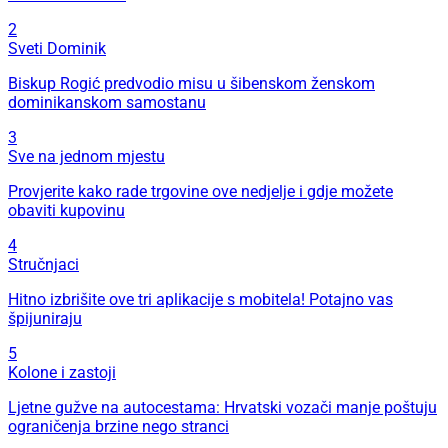
2
Sveti Dominik
Biskup Rogić predvodio misu u šibenskom ženskom
dominikanskom samostanu
3
Sve na jednom mjestu
Provjerite kako rade trgovine ove nedjelje i gdje možete
obaviti kupovinu
4
Stručnjaci
Hitno izbrišite ove tri aplikacije s mobitela! Potajno vas
špijuniraju
5
Kolone i zastoji
Ljetne gužve na autocestama: Hrvatski vozači manje poštuju
ograničenja brzine nego stranci