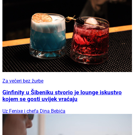
Za večeri bez žurbe
Ginfinity u Šibeniku stvorio je lounge iskustvo
kojem se gosti uvijek vraćaju
Uz Fenixe i chefa Dina Bebića