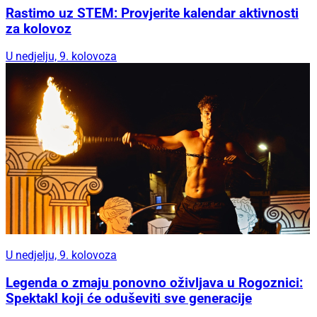
Rastimo uz STEM: Provjerite kalendar aktivnosti
za kolovoz
U nedjelju, 9. kolovoza
U nedjelju, 9. kolovoza
Legenda o zmaju ponovno oživljava u Rogoznici:
Spektakl koji će oduševiti sve generacije