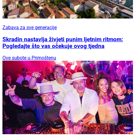
Zabava za sve generacije
Skradin nastavlja živjeti punim ljetnim ritmom:
Pogledajte što vas očekuje ovog tjedna
Ove subote u Primoštenu