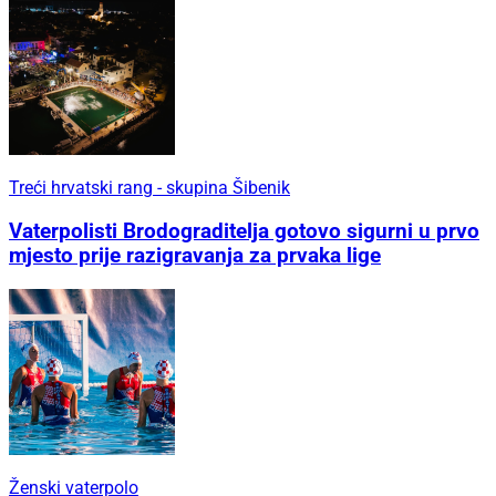
Treći hrvatski rang - skupina Šibenik
Vaterpolisti Brodograditelja gotovo sigurni u prvo
mjesto prije razigravanja za prvaka lige
Ženski vaterpolo