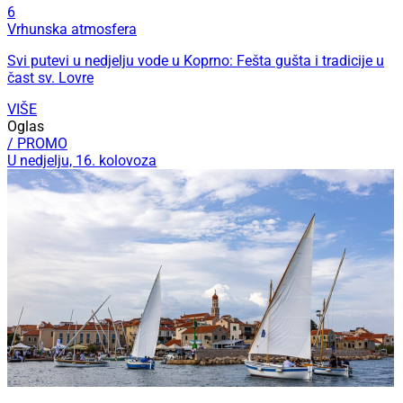
6
Vrhunska atmosfera
Svi putevi u nedjelju vode u Koprno: Fešta gušta i tradicije u
čast sv. Lovre
VIŠE
Oglas
/ PROMO
U nedjelju, 16. kolovoza