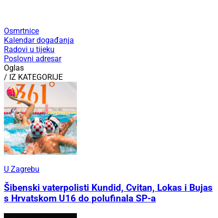
Osmrtnice
Kalendar događanja
Radovi u tijeku
Poslovni adresar
Oglas
/ IZ KATEGORIJE
U Zagrebu
Šibenski vaterpolisti Kundid, Cvitan, Lokas i Bujas
s Hrvatskom U16 do polufinala SP-a