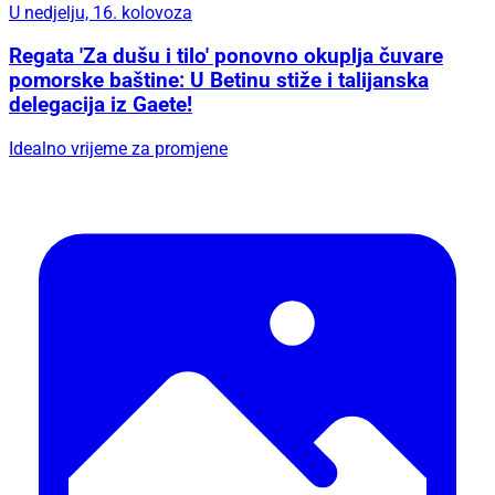
U nedjelju, 16. kolovoza
Regata 'Za dušu i tilo' ponovno okuplja čuvare
pomorske baštine: U Betinu stiže i talijanska
delegacija iz Gaete!
Idealno vrijeme za promjene