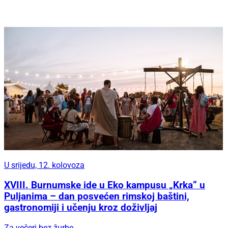
U srijedu, 12. kolovoza
XVIII. Burnumske ide u Eko kampusu „Krka“ u
Puljanima – dan posvećen rimskoj baštini,
gastronomiji i učenju kroz doživljaj
Za večeri bez žurbe