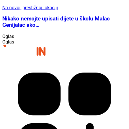
Na novoj, prestižnoj lokaciji
Nikako nemojte upisati dijete u školu Malac
Genijalac ako…
Oglas
Oglas