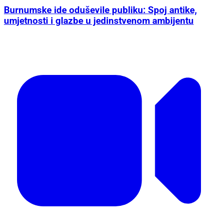
Burnumske ide oduševile publiku: Spoj antike,
umjetnosti i glazbe u jedinstvenom ambijentu