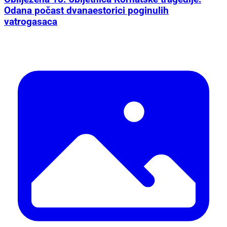
Odana počast dvanaestorici poginulih
vatrogasaca