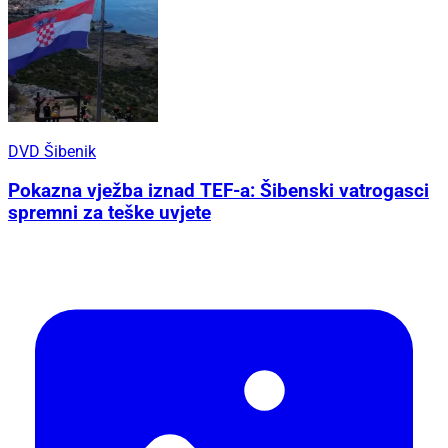
DVD Šibenik
Pokazna vježba iznad TEF-a: Šibenski vatrogasci
spremni za teške uvjete