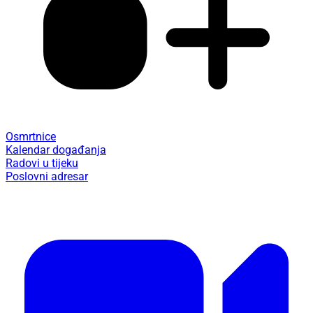
Osmrtnice
Kalendar događanja
Radovi u tijeku
Poslovni adresar