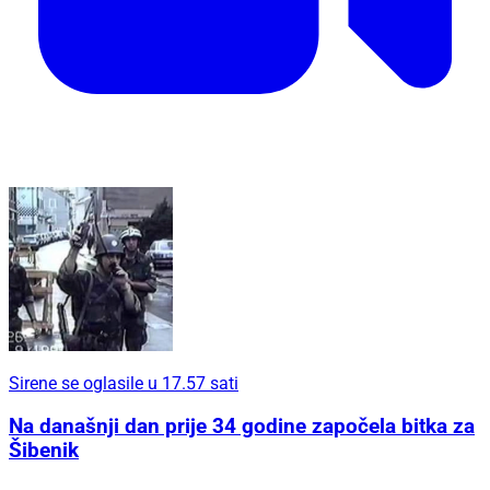
Sirene se oglasile u 17.57 sati
Na današnji dan prije 34 godine započela bitka za
Šibenik