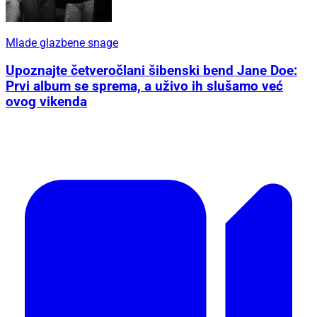
Mlade glazbene snage
Upoznajte četveročlani šibenski bend Jane Doe:
Prvi album se sprema, a uživo ih slušamo već
ovog vikenda