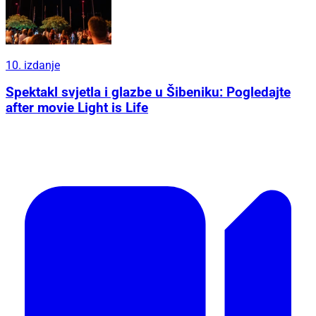
10. izdanje
Spektakl svjetla i glazbe u Šibeniku: Pogledajte
after movie Light is Life