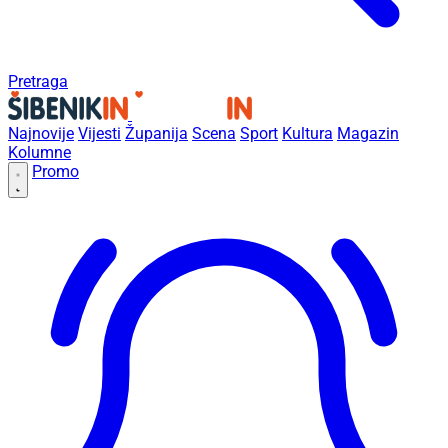
Pretraga
Najnovije
Vijesti
Županija
Scena
Sport
Kultura
Magazin
Kolumne
Promo