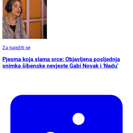
Za naježiti se
Pjesma koja slama srce: Objavljena posljednja
snimka šibenske nevjeste Gabi Novak i 'Nadu'