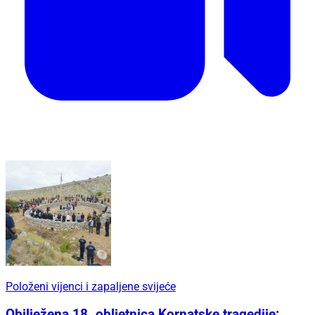
Položeni vijenci i zapaljene svijeće
Obilježena 18. obljetnica Kornatske tragedije: